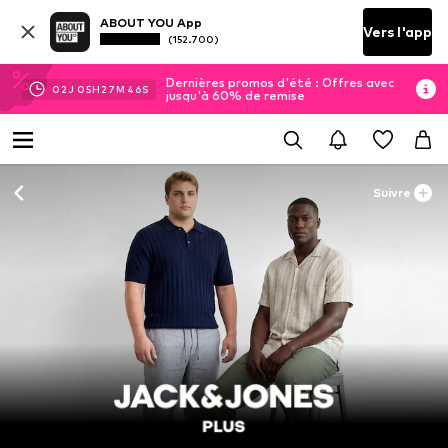
ABOUT YOU App
Vers l'app
(152.700)
Dernières promos d'été : Offres avec
02
J
05
H
27
M
44
S
jusqu'à 60% de remise
Suivre