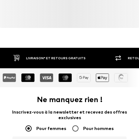
LIVRAISON* ET RETOURS GRATUITS
RETOU
Ne manquez rien !
Inscrivez-vous à la newsletter et recevez des offres
exclusives
Pour femmes
Pour hommes