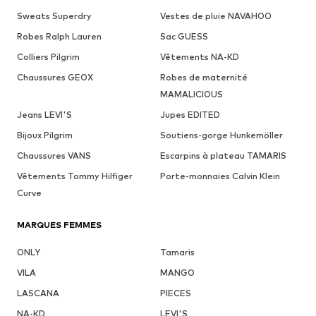
Sweats Superdry
Vestes de pluie NAVAHOO
Robes Ralph Lauren
Sac GUESS
Colliers Pilgrim
Vêtements NA-KD
Chaussures GEOX
Robes de maternité
MAMALICIOUS
Jeans LEVI'S
Jupes EDITED
Bijoux Pilgrim
Soutiens-gorge Hunkemöller
Chaussures VANS
Escarpins à plateau TAMARIS
Vêtements Tommy Hilfiger
Porte-monnaies Calvin Klein
Curve
MARQUES FEMMES
ONLY
Tamaris
VILA
MANGO
LASCANA
PIECES
NA-KD
LEVI'S