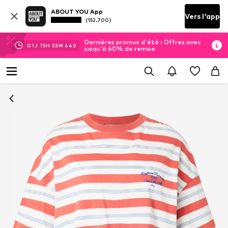
ABOUT YOU App
Vers l'app
(152.700)
Dernières promos d'été : Offres avec
01
J
15
H
53
M
44
S
jusqu'à 60% de remise