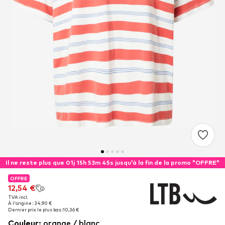
Il ne reste plus que 01j 15h 53m 44s jusqu'à la fin de la promo "OFFRE"
OFFRE
OFFRE
12,54 €
12,54 €
TVA incl.
TVA incl.
À l'origine : 34,90 €
À l'origine : 34,90 €
Dernier prix le plus bas :
Dernier prix le plus bas :
10,36 €
10,36 €
Couleur
:
orange / blanc