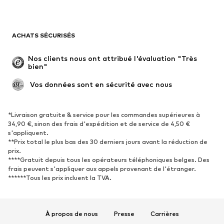
Maillots de bain
Sweats
Blazers
Combinaisons et salopettes
ACHATS SÉCURISÉS
Grandes tailles
Maternité
Occasions spéciales
Exclusif
Nos clients nous ont attribué l'évaluation "Très 
bien"
Remise à neuf
 Vos données sont en sécurité avec nous
CHAUSSURES
Nouveautés
Tendance
*Livraison gratuite & service pour les commandes supérieures à
34,90 €, sinon des frais d'expédition et de service de 4,50 €
Baskets
Bottines
s'appliquent.
**Prix total le plus bas des 30 derniers jours avant la réduction de
Escarpins et talons hauts
Bottes
prix.
Sandales
Chaussures basses
****Gratuit depuis tous les opérateurs téléphoniques belges. Des
frais peuvent s'appliquer aux appels provenant de l'étranger.
Chaussures de sport
Ballerines
******Tous les prix incluent la TVA.
Mules
Chaussons
Chaussures aquatiques
Exclusif
À propos de nous
Presse
Carrières
SPORT