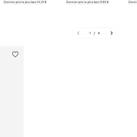
Dernier prix le plus bas :
14,31 €
Dernier prix le plus bas :
11,92 €
Dernie
Ajouter au panier
Ajouter au panier
Aj
1
/
8