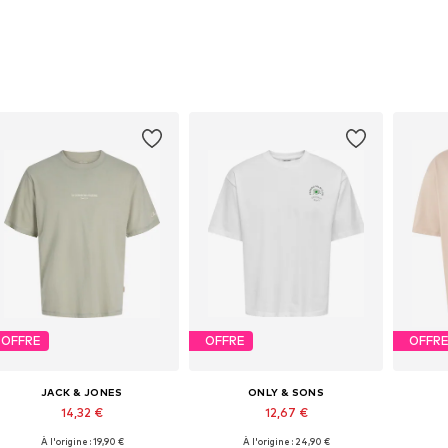
OFFRE
OFFRE
OFFR
JACK & JONES
ONLY & SONS
14,32 €
12,67 €
À l'origine : 19,90 €
À l'origine : 24,90 €
Tailles disponibles: S, M, L, XL, XXL
Tailles disponibles: S, M, L, XL
Tailles d