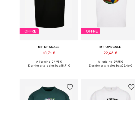
OFFRE
OFFRE
MT UPSCALE
MT UPSCALE
18,71 €
22,46 €
À l'origine : 24,95 €
À l'origine : 29,95 €
Tailles disponibles: S, M, L, XL
Tailles disponibles: S, M, L, XL
Dernier prix le plus bas :
18,71 €
Dernier prix le plus bas :
22,46 €
Ajouter au panier
Ajouter au panier