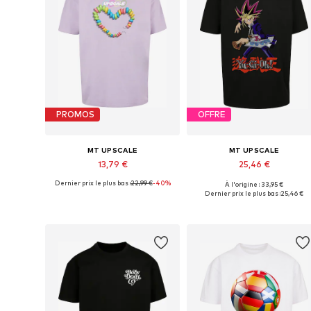
PROMOS
OFFRE
MT UPSCALE
MT UPSCALE
13,79 €
25,46 €
Dernier prix le plus bas :
22,99 €
-40%
À l'origine : 33,95 €
Tailles disponibles: M, L, XL
Tailles disponibles: M, L, XL
Dernier prix le plus bas :
25,46 €
Ajouter au panier
Ajouter au panier