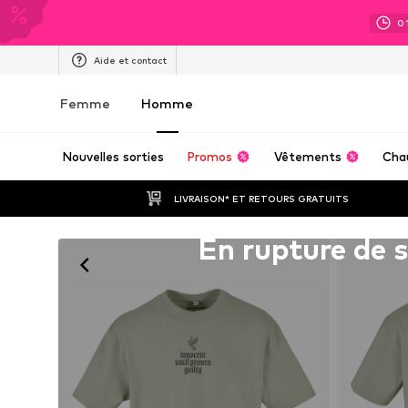
0
Aide et contact
Femme
Homme
Nouvelles sorties
Promos
Vêtements
Cha
LIVRAISON* ET RETOURS GRATUITS
Malheureusement épuisé(e)
En rupture de 