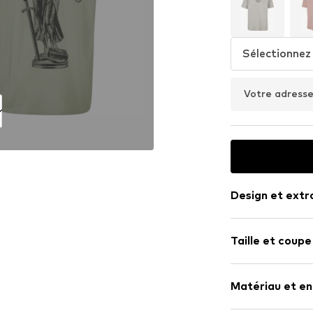
Sélectionnez 
Votre adresse
Design et extr
Imprimé à mo
Taille et coupe
Jersey
Col rond
Longueur de
Matériau et en
Longueur : L
Numéro d'article
Coupe : Coup