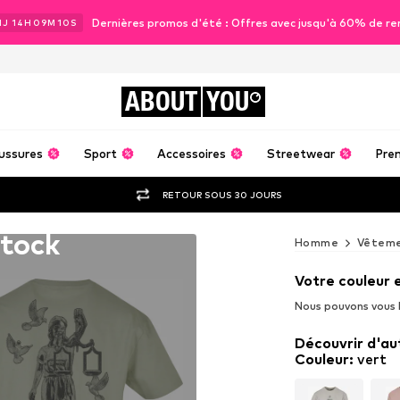
Dernières promos d'été : Offres avec jusqu'à 60% de re
1
J
14
H
09
M
08
S
ABOUT
YOU
ussures
Sport
Accessoires
Streetwear
Pre
RETOUR SOUS 30 JOURS
stock
Homme
Vêtem
Votre couleur 
Nous pouvons vous l
Découvrir d'au
Couleur
:
vert