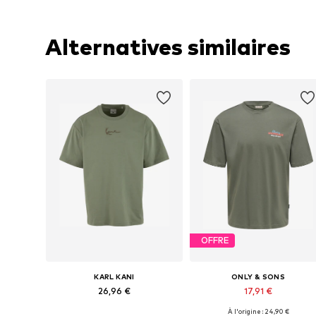
Alternatives similaires
OFFRE
KARL KANI
ONLY & SONS
26,96 €
17,91 €
À l'origine : 24,90 €
Tailles disponibles: M, L
Tailles disponibles: S, M, L