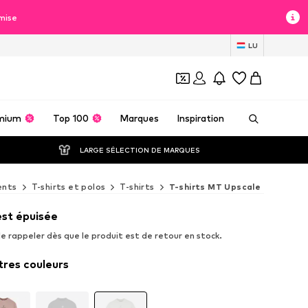
mise
LU
mium
Top 100
Marques
Inspiration
LARGE SÉLECTION DE MARQUES
ents
T-shirts et polos
T-shirts
T-shirts MT Upscale
est épuisée
e rappeler dès que le produit est de retour en stock.
tres couleurs