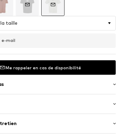
la taille
 e-mail
Me rappeler en cas de disponibilité
as
tifs
s manches : Demi-manches
tretien
ongueur normale
.
MTU0211003000002
e large