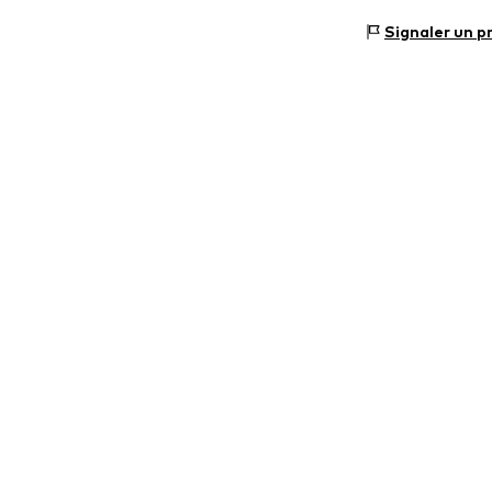
Matériau : 100
Grille de tailles
Signaler un p
Pays d'origine :