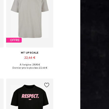
OFFRE
MT UPSCALE
22,46 €
À l'origine : 29,95 €
Tailles disponibles: S, M, L, XL
Dernier prix le plus bas :
22,46 €
Ajouter au panier