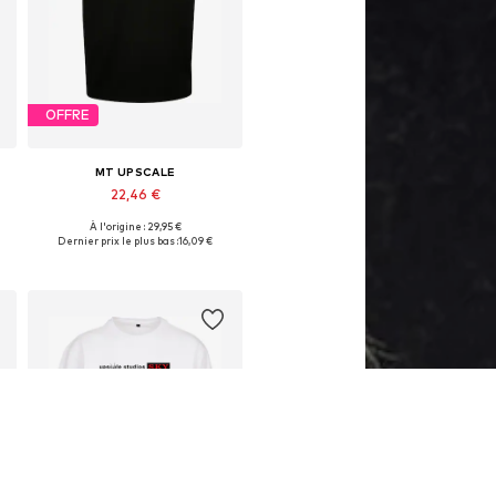
OFFRE
MT UPSCALE
22,46 €
À l'origine : 29,95 €
Tailles disponibles: S, M, L
Dernier prix le plus bas :
16,09 €
Ajouter au panier