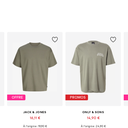
OFFRE
PROMOS
JACK & JONES
ONLY & SONS
16,11 €
14,90 €
+
5
+
9
À l'origine : 19,90 €
À l'origine : 24,90 €
Tailles disponibles: S, M, L, XL, XXL
Tailles disponibles: XS, S, M, L, XL, XXL