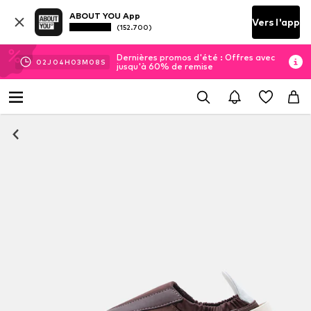
ABOUT YOU App
Vers l'app
(152.700)
Dernières promos d'été : Offres avec
02
J
04
H
03
M
08
S
jusqu'à 60% de remise