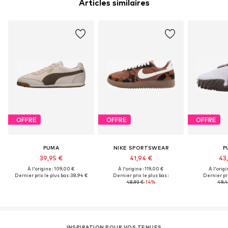
Articles similaires
OFFRE
OFFRE
OFFRE
PUMA
NIKE SPORTSWEAR
P
39,95 €
41,94 €
43
À l'origine : 109,00 €
À l'origine : 119,00 €
À l'origi
Dernier prix le plus bas :
38,94 €
Dernier prix le plus bas :
Dernier pri
48,93 €
-14%
49,4
INSPIRATION POUR VOS TENUES