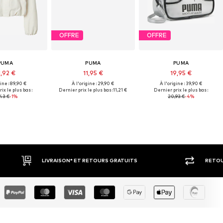
OFFRE
OFFRE
PUMA
PUMA
PUMA
1,92 €
11,95 €
19,95 €
gine : 89,90 €
À l'origine : 29,90 €
À l'origine : 39,90 €
ix le plus bas :
Dernier prix le plus bas :
11,21 €
Dernier prix le plus bas :
43 €
-1%
20,93 €
-4%
RETOUR SOUS 30 JOURS
LARGE 