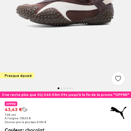
Presque épuisé
Il ne reste plus que 02j 04h 03m 09s jusqu'à la fin de la promo "OFFRE"
OFFRE
OFFRE
43,43 €
43,43 €
TVA incl.
TVA incl.
À l'origine : 119,00 €
À l'origine : 119,00 €
Dernier prix le plus bas :
Dernier prix le plus bas :
41,94 €
41,94 €
Couleur
:
chocolat