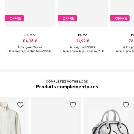
OFFRE
OFFRE
OFFRE
PUMA
PUMA
P
84,96 €
71,92 €
76
À l'origine : 99,95 €
À l'origine : 89,90 €
À l'origi
Dernier prix le plus bas :
79,96 €
Dernier prix le plus bas :
62,93 €
Dernier prix le
COMPLÉTEZ VOTRE LOOK
Produits complémentaires