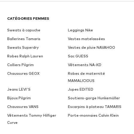
CATÉGORIES FEMMES
Sweats à capuche
Leggings Nike
Ballerines Tamaris
Vestes matelassées
Sweats Superdry
Vestes de pluie NAVAHOO
Robes Ralph Lauren
Sac GUESS
Colliers Pilgrim
Vêtements NA-KD
Chaussures GEOX
Robes de maternité
MAMALICIOUS
Jeans LEVI'S
Jupes EDITED
Bijoux Pilgrim
Soutiens-gorge Hunkemöller
Chaussures VANS
Escarpins à plateau TAMARIS
Vêtements Tommy Hilfiger
Porte-monnaies Calvin Klein
Curve