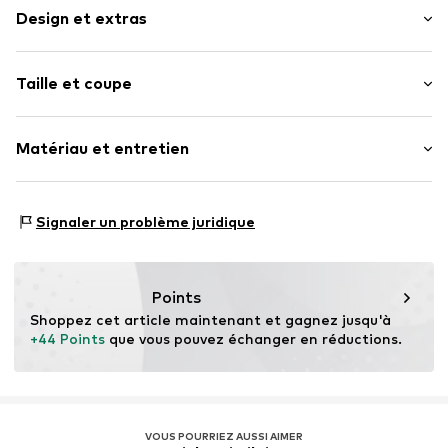
Design et extras
Imprimé logo
Taille et coupe
Cuir
Bout rond
Hauteur de talon : Talon plat (0-3 cm)
Empiècement élastique
Matériau et entretien
Embout protège-orteils
Grille de tailles
Semelle souple
Matériau supérieur : Cuir, Textile
Antidérapant
Signaler un problème juridique
Doublure et semelle de propreté : Textile
Cuir velours
Semelle extérieure : Matière plastique
Sans lacets
Contient des parties non textiles d'origine animale : oui
Points
Numéro d'article.
PUMcjod001000001
Pays d'origine : Cambodge
Shoppez cet article maintenant et gagnez jusqu'à 
+44 Points
 que vous pouvez échanger en réductions.
VOUS POURRIEZ AUSSI AIMER