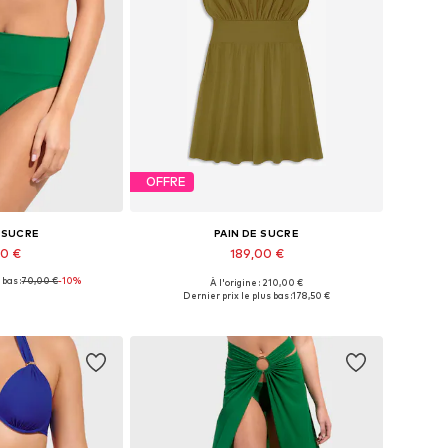
OFFRE
E SUCRE
PAIN DE SUCRE
00 €
189,00 €
 bas :
70,00 €
-10%
À l'origine : 210,00 €
les: XS, S, M, L
Tailles disponibles: 34, 36, 38, 40
Dernier prix le plus bas :
178,50 €
au panier
Ajouter au panier