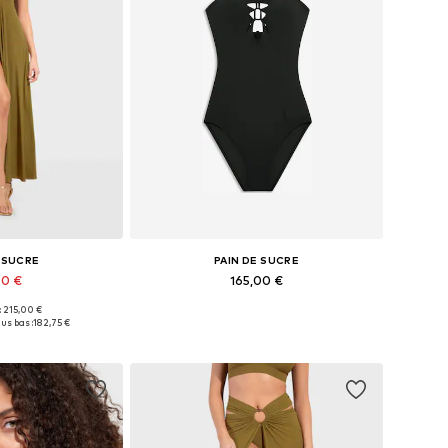
E SUCRE
PAIN DE SUCRE
50 €
165,00 €
 : 215,00 €
s: 34, 36, 38, 40
Tailles disponibles: XS, M, L
us bas :
182,75 €
au panier
Ajouter au panier