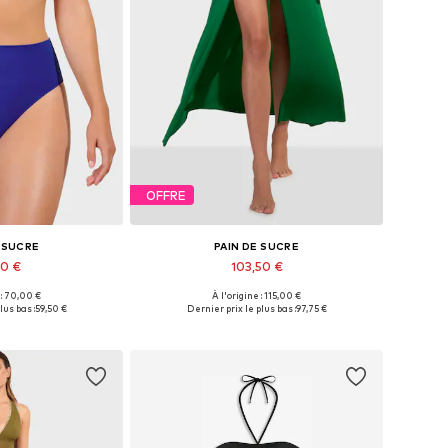
OFFRE
E SUCRE
PAIN DE SUCRE
00 €
103,50 €
 : 70,00 €
À l'origine : 115,00 €
es: XS, S, M, XL
Tailles disponibles: XS, S, M
lus bas :
59,50 €
Dernier prix le plus bas :
97,75 €
au panier
Ajouter au panier