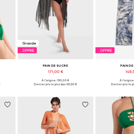
Grande
OFFRE
OFFRE
PAIN DE SUCRE
PAIN D
171,00 €
148,
À l'origine : 190,00 €
À l'origine
0
Tailles disponibles: XS-XL
Tailles disponible
€
Dernier prix le plus bas :
161,50 €
Dernier prix le pl
Ajouter au panier
Ajouter 