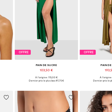
OFFRE
OFFRE
PAIN DE SUCRE
PAIN D
103,50 €
193,
À l'origine : 115,00 €
À l'origine
0, 100
Tailles disponibles: 34, 36, 40
Tailles disponible
Dernier prix le plus bas :
97,75 €
Dernier prix le pl
Ajouter au panier
Ajouter 