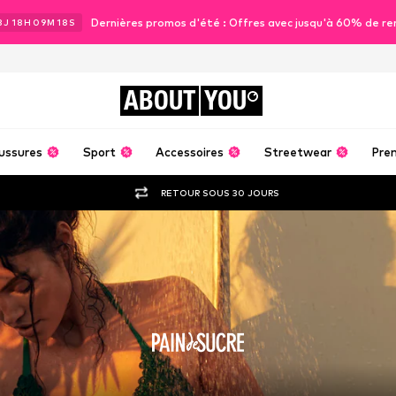
Dernières promos d'été : Offres avec jusqu'à 60% de re
3
J
18
H
09
M
16
S
ABOUT
YOU
ussures
Sport
Accessoires
Streetwear
Pre
RETOUR SOUS 30 JOURS