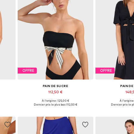
OFFRE
OFFRE
PAIN DE SUCRE
PAIN D
112,50 €
148,
À l'origine : 125,00 €
À l'origine
Tailles disponibles: 70, 75
Tailles dispon
Dernier prix le plus bas :
112,50 €
Dernier prix le pl
Ajouter au panier
Ajouter 