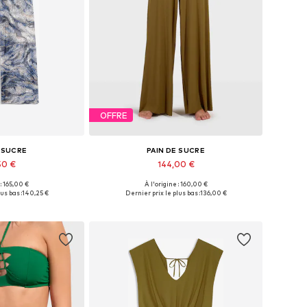
OFFRE
E SUCRE
PAIN DE SUCRE
50 €
144,00 €
 : 165,00 €
À l'origine : 160,00 €
s: 34, 36, 38, 40
Tailles disponibles: 34, 36, 38, 40
us bas :
140,25 €
Dernier prix le plus bas :
136,00 €
au panier
Ajouter au panier