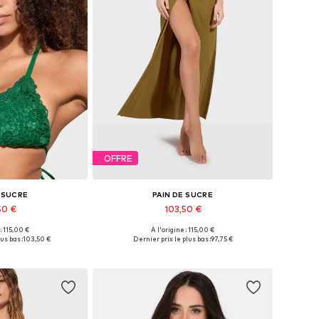
OFFRE
E SUCRE
PAIN DE SUCRE
50 €
103,50 €
 : 115,00 €
À l'origine : 115,00 €
s: 70, 75, 80, 90
Tailles disponibles: XS, S
us bas :
103,50 €
Dernier prix le plus bas :
97,75 €
au panier
Ajouter au panier