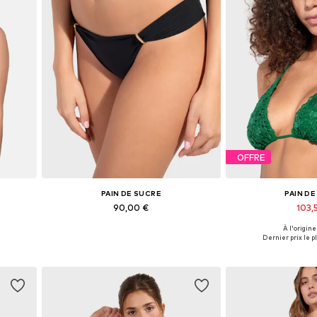
OFFRE
PAIN DE SUCRE
PAIN D
90,00 €
103,
À l'origine
 95
Tailles disponibles: XS, S, L, XL
Tailles disponible
Dernier prix le pl
Ajouter au panier
Ajouter 