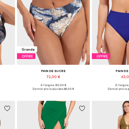
Grande
OFFRE
OFFRE
PAIN DE SUCRE
PAIN D
72,00 €
63,
À l'origine : 80,00 €
À l'origine
0
Tailles disponibles: XS, S, M, L, XL
Tailles disponibl
Dernier prix le plus bas :
68,00 €
Dernier prix le p
Ajouter au panier
Ajouter 