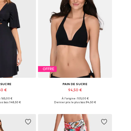
OFFRE
E SUCRE
PAIN DE SUCRE
50 €
94,50 €
 : 165,00 €
À l'origine : 105,00 €
ibles: 34, 36
Tailles disponibles: 80, 90
us bas :
148,50 €
Dernier prix le plus bas :
94,50 €
au panier
Ajouter au panier