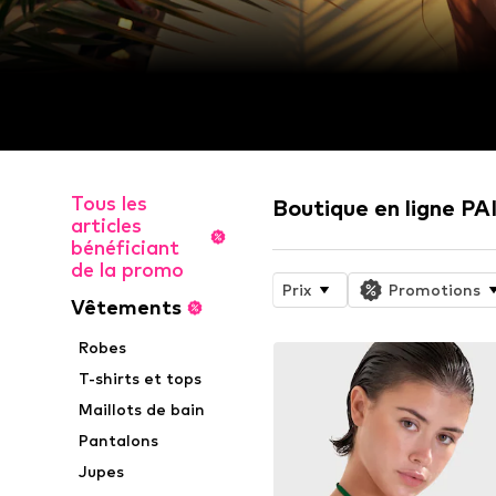
Tous les
Boutique en ligne P
articles
bénéficiant
de la promo
Prix
Promotions
Vêtements
Robes
T-shirts et tops
Maillots de bain
Pantalons
Jupes