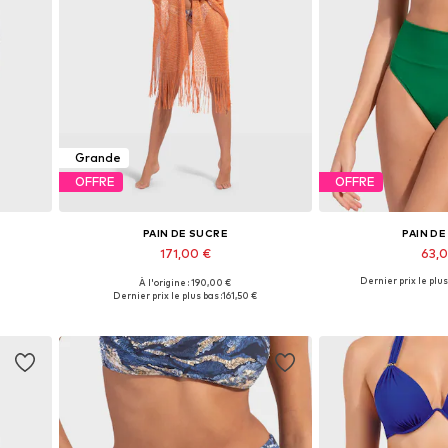
Grande
OFFRE
OFFRE
PAIN DE SUCRE
PAIN D
171,00 €
63,
Dernier prix le plus
À l'origine : 190,00 €
L
Tailles disponibles: XS-XL
Tailles disponib
Dernier prix le plus bas :
161,50 €
Ajouter au panier
Ajouter 