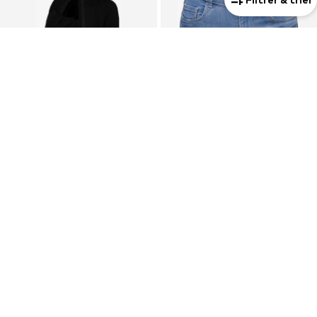
Maman
Avec une fonction d'allaitement maternel
Maman
OFFRE
OFFRE
MAMALICIOUS
ONLY MATERNITY
Manteau fonctionnel 'MLNell'
Coupe slim Jean 'OLMRAIN'
112,50 €
26,91 €
À l'origine : 139,00 €
À l'origine : 29,90 €
Dernier prix le plus bas :
94,90 €
Dernier prix le plus bas :
23,90 €