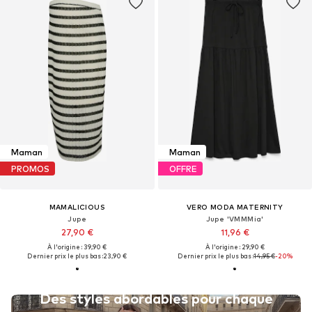
Maman
Maman
PROMOS
OFFRE
MAMALICIOUS
VERO MODA MATERNITY
Jupe
Jupe 'VMMMia'
27,90 €
11,96 €
À l'origine : 39,90 €
À l'origine : 29,90 €
Dernier prix le plus bas :
23,90 €
Dernier prix le plus bas :
14,95 €
-20%
Des styles abordables pour chaque