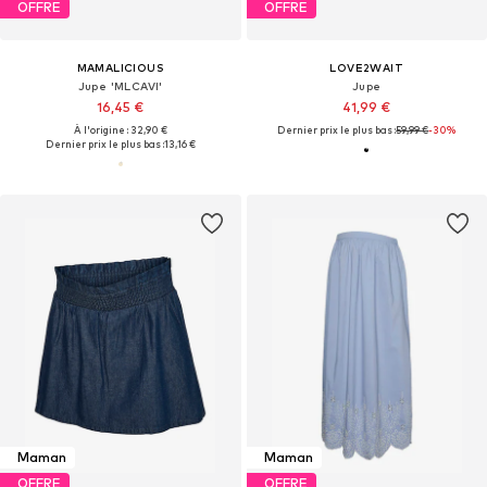
OFFRE
OFFRE
MAMALICIOUS
LOVE2WAIT
Jupe 'MLCAVI'
Jupe
16,45 €
41,99 €
À l'origine : 32,90 €
Dernier prix le plus bas :
59,99 €
-30%
Dernier prix le plus bas :
13,16 €
Maman
Maman
OFFRE
OFFRE