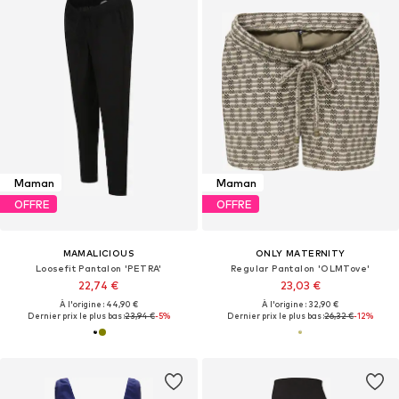
Maman
Maman
OFFRE
OFFRE
MAMALICIOUS
ONLY MATERNITY
Loosefit Pantalon 'PETRA'
Regular Pantalon 'OLMTove'
22,74 €
23,03 €
À l'origine : 44,90 €
À l'origine : 32,90 €
Dernier prix le plus bas :
23,94 €
-5%
Dernier prix le plus bas :
26,32 €
-12%