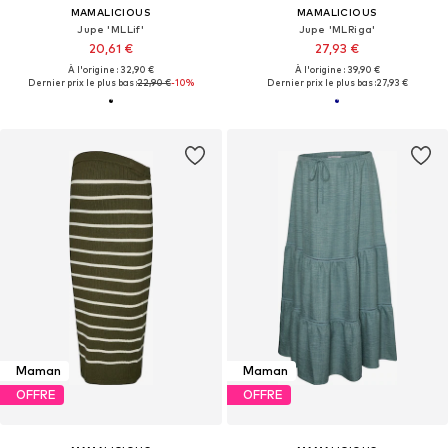
MAMALICIOUS
MAMALICIOUS
Jupe 'MLLif'
Jupe 'MLRiga'
20,61 €
27,93 €
À l'origine : 32,90 €
À l'origine : 39,90 €
Dernier prix le plus bas :
22,90 €
-10%
Dernier prix le plus bas :
27,93 €
Maman
Maman
OFFRE
OFFRE