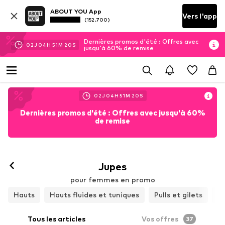
ABOUT YOU App
Vers l'app
(152.700)
Dernières promos d'été : Offres avec
02
J
04
H
51
M
18
S
jusqu'à 60% de remise
02
J
04
H
51
M
18
S
Dernières promos d'été : Offres avec jusqu'à 60%
de remise
Jupes
pour femmes en promo
Hauts
Hauts fluides et tuniques
Pulls et gilets
J
Tous les articles
Vos offres
37