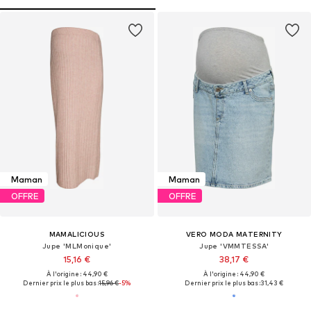
Maman
Maman
OFFRE
OFFRE
MAMALICIOUS
VERO MODA MATERNITY
Jupe 'MLMonique'
Jupe 'VMMTESSA'
15,16 €
38,17 €
À l'origine : 44,90 €
À l'origine : 44,90 €
Dernier prix le plus bas :
15,96 €
-5%
Dernier prix le plus bas :
31,43 €