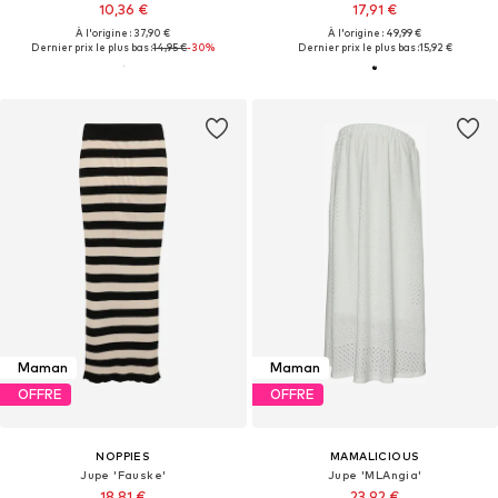
10,36 €
17,91 €
À l'origine : 37,90 €
À l'origine : 49,99 €
Dernier prix le plus bas :
14,95 €
-30%
Dernier prix le plus bas :
15,92 €
Maman
Maman
OFFRE
OFFRE
NOPPIES
MAMALICIOUS
Jupe 'Fauske'
Jupe 'MLAngia'
18,81 €
23,92 €