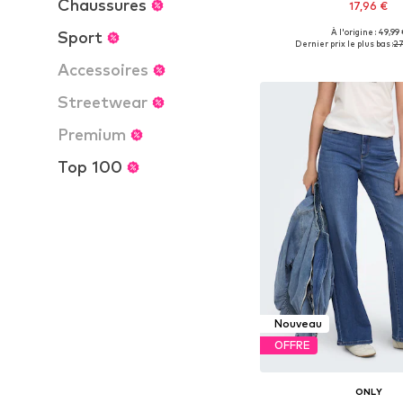
Chaussures
17,96 €
À l'origine : 49,99 
Sport
Disponible en plusieurs
Dernier prix le plus bas :
27
Ajouter au pa
Accessoires
Streetwear
Premium
Top 100
Nouveau
OFFRE
ONLY