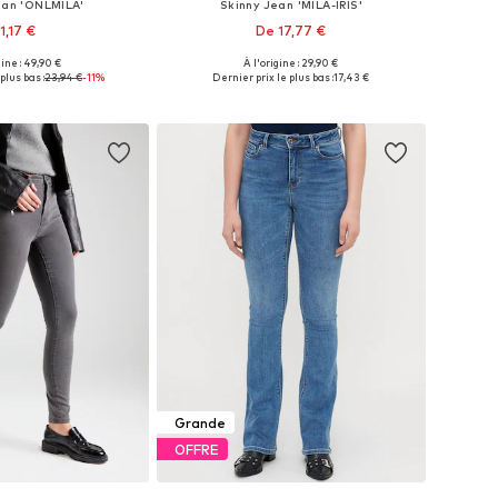
an 'ONLMILA'
Skinny Jean 'MILA-IRIS'
1,17 €
De 17,77 €
gine : 49,90 €
À l'origine : 29,90 €
les: 25, 26, 27, 28, 29
Disponible en plusieurs tailles
plus bas :
23,94 €
-11%
Dernier prix le plus bas :
17,43 €
r au panier
Ajouter au panier
Grande
OFFRE