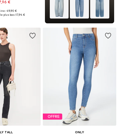
7,96 €
gine : 49,90 €
Tailles disponibles: 25 x 32, 26 x 32, 27 x 32, 28 x 32, 29 x 32, 30 x 32
le plus bas :
17,94 €
r au panier
OFFRE
LY TALL
ONLY