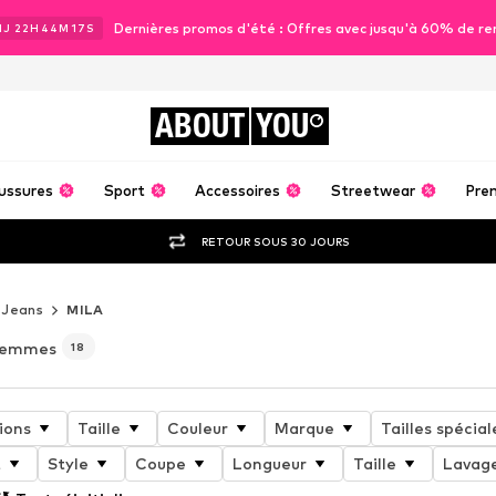
Dernières promos d'été : Offres avec jusqu'à 60% de re
1
J
22
H
44
M
15
S
ABOUT
YOU
ussures
Sport
Accessoires
Streetwear
Pre
RETOUR SOUS 30 JOURS
Jeans
MILA
 femmes
18
ions
Taille
Couleur
Marque
Tailles spécial
t
Style
Coupe
Longueur
Taille
Lavag