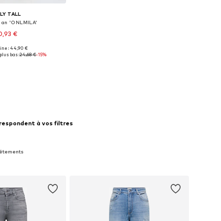
LY TALL
ean 'ONLMILA'
0,93 €
gine : 44,90 €
ponibles: 25 x 36
plus bas :
24,68 €
-15%
r au panier
respondent à vos filtres
 Vêtements