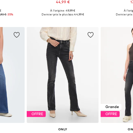
44,99 €
1
€
À l'origine : 49,99 €
À l'ori
 tailles
Disponible en plusieurs tailles
,93 €
-35%
Dernier prix le plus bas :
44,99 €
Dernier prix 
nier
Ajouter au panier
Ajoute
Grande
OFFRE
OFFRE
ONLY
ON