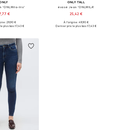
ONLY
ONLY TALL
n 'ONLMila-Iris'
évasé Jean 'ONLMILA'
7,77 €
25,42 €
gine : 29,90 €
À l'origine : 49,90 €
onibles: 25-26 x 32
Tailles disponibles: 25, 26
le plus bas :
17,43 €
Dernier prix le plus bas :
17,43 €
r au panier
Ajouter au panier