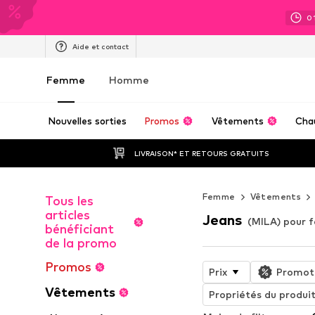
0
Aide et contact
Femme
Homme
Nouvelles sorties
Promos
Vêtements
Cha
LIVRAISON* ET RETOURS GRATUITS
Femme
Vêtements
Tous les
articles
Jeans
(MILA) pour
bénéficiant
de la promo
Promos
Prix
Promot
Vêtements
Propriétés du produi