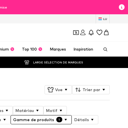
mise
LU
mium
Top 100
Marques
Inspiration
LARGE SÉLECTION DE MARQUES
Vue
Trier par
es
Matériau
Motif
e
Gamme de produits
Détails
1