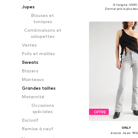
À l'origine : 49,90
Jupes
Disponible en plusieurs
Dernier prix le plus bas 
Ajouter au pa
Blouses et
tuniques
Combinaisons et
salopettes
Vestes
Pulls et mailles
Sweats
Blazers
Manteaux
Grandes tailles
Maternité
Occasions
spéciales
OFFRE
Exclusif
ONLY
Remise à neuf
évasé Jean 'MI