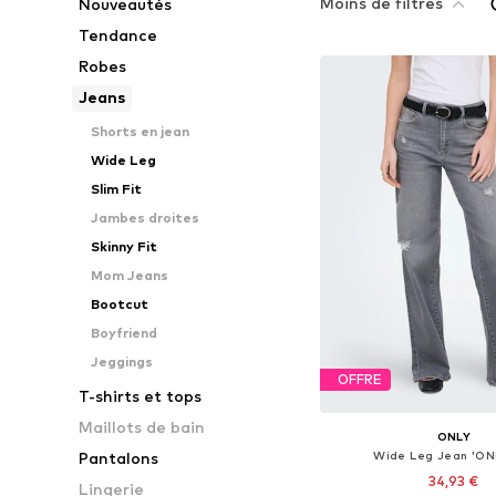
Moins de filtres
Nouveautés
Tendance
Robes
Jeans
Shorts en jean
Wide Leg
Slim Fit
Jambes droites
Skinny Fit
Mom Jeans
Bootcut
Boyfriend
Jeggings
OFFRE
T-shirts et tops
Maillots de bain
ONLY
Wide Leg Jean 'ON
Pantalons
34,93 €
Lingerie