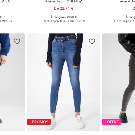
LMILA'
évasé Jean 'ONLMila'
évasé Je
De 22,74 €
2
 €
À l'origine : 49,90 €
À l'ori
 tailles
Tailles disponibles: 25 x 32, 26 x 32, 27 x 32, 28 x 32, 29 x 32, 30 x 32
Tailles disponib
4,91 €
-5%
Dernier prix le plus bas :
13,90 €
Dernier prix le 
nier
Ajouter au panier
Ajoute
PROMOS
OFFRE