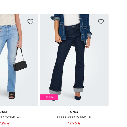
OFFRE
ONLY
ONLY
an 'ONLMILA'
évasé Jean 'ONLMila'
9,96 €
17,96 €