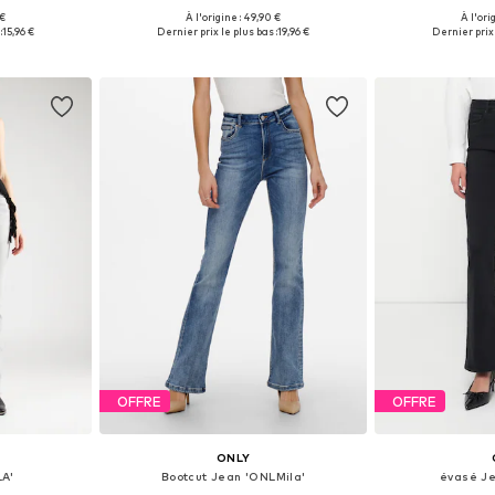
 €
À l'origine : 49,90 €
À l'ori
 tailles
Disponible en plusieurs tailles
Disponible en
:
15,96 €
Dernier prix le plus bas :
19,96 €
Dernier prix 
nier
Ajouter au panier
Ajoute
OFFRE
OFFRE
ONLY
LA'
Bootcut Jean 'ONLMila'
évasé Je