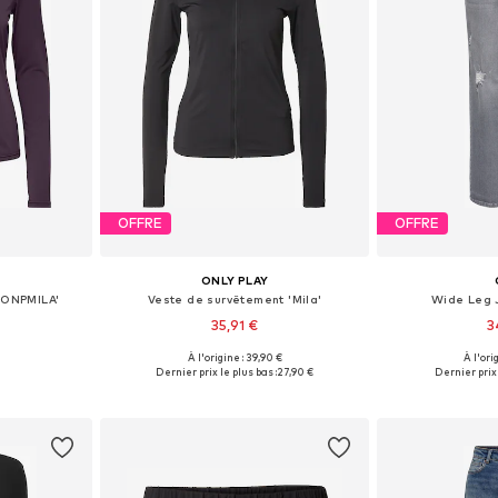
OFFRE
OFFRE
ONLY PLAY
'ONPMILA'
Veste de survêtement 'Mila'
Wide Leg 
35,91 €
3
À l'origine : 39,90 €
À l'ori
, S, M, L
Tailles disponibles: XS, S, M, L, XL
Disponible en
Dernier prix le plus bas :
27,90 €
Dernier prix 
nier
Ajouter au panier
Ajoute