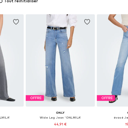
Tout réinitialiser
OFFRE
OFFRE
ONLY
LMILA'
Wide Leg Jean 'ONLMILA'
évasé Je
44,91 €
1