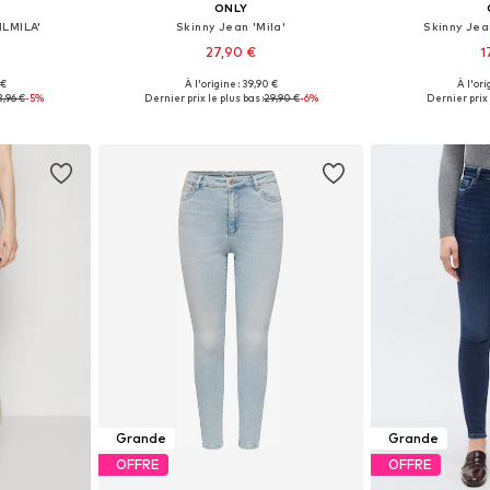
ONLY
NLMILA'
Skinny Jean 'Mila'
Skinny Jea
27,90 €
1
 €
À l'origine : 39,90 €
À l'ori
Tailles disponibles: 26 x 32, 27 x 32, 28 x 30, 28 x 32, 28 x 34
Tailles disponibles: 26 x 32, 28 x 28
Tailles disp
3,96 €
-5%
Dernier prix le plus bas :
29,90 €
-6%
Dernier prix 
nier
Ajouter au panier
Ajoute
Grande
Grande
OFFRE
OFFRE