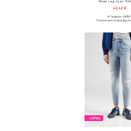
Wide Leg Jean 'ON
42,42 €
À l'origine : 49,90
Disponible en plusieurs
Dernier prix le plus bas :
4
Ajouter au pa
OFFRE