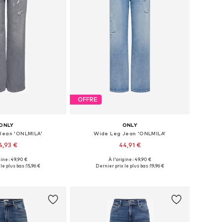
OFFRE
ONLY
ONLY
Jean 'ONLMILA'
Wide Leg Jean 'ONLMILA'
4,93 €
44,91 €
gine : 49,90 €
À l'origine : 49,90 €
 plusieurs tailles
Disponible en plusieurs tailles
le plus bas :
15,96 €
Dernier prix le plus bas :
19,96 €
r au panier
Ajouter au panier