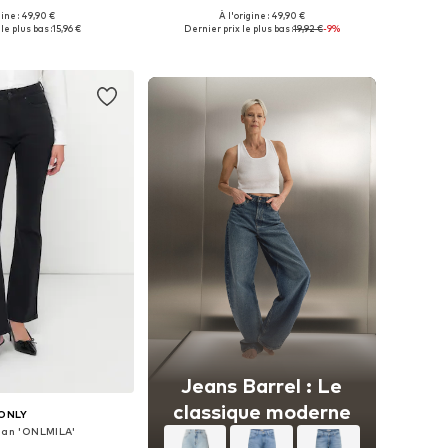
gine : 49,90 €
À l'origine : 49,90 €
 plusieurs tailles
Disponible en plusieurs tailles
le plus bas :
15,96 €
Dernier prix le plus bas :
19,92 €
-9%
r au panier
Ajouter au panier
Jeans Barrel : Le
classique moderne
ONLY
an 'ONLMILA'