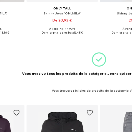
ONLY TALL
ON
ILA'
Skinny Jean 'ONLMILA'
Skinny J
De 20,93 €
2
 €
À l'origine : 44,90 €
À l'ori
 tailles
Tailles disponibles: 25 x 36, 26 x 36
Tailles dis
:
13,96 €
Dernier prix le plus bas :
16,45 €
Dernier prix le 
nier
Ajouter au panier
Ajoute
Vous avez vu tous les produits de la catégorie Jeans qui cor
Vous trouverez ici plus de produits de la catégorie