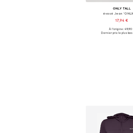
ONLY TALL
évasé Jean 'ONLM
17,94 €
À l'origine : 49,90
Disponible en plusieurs
Dernier prix le plus bas 
Ajouter au pa