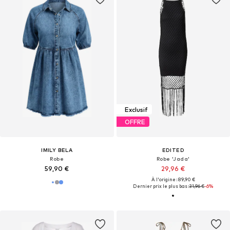
Exclusif
OFFRE
IMILY BELA
EDITED
Robe
Robe 'Jada'
59,90 €
29,96 €
À l'origine : 89,90 €
Dernier prix le plus bas :
31,96 €
-6%