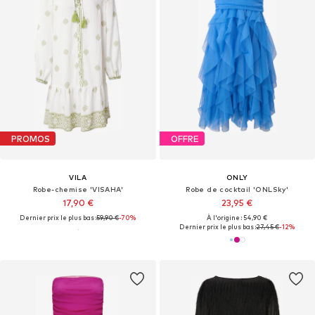
PROMOS
OFFRE
VILA
ONLY
Robe-chemise 'VISAHA'
Robe de cocktail 'ONLSky'
17,90 €
23,95 €
Dernier prix le plus bas :
59,90 €
-70%
À l'origine : 54,90 €
Dernier prix le plus bas :
27,45 €
-12%