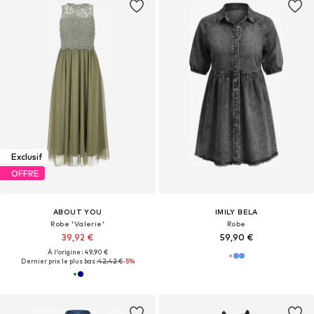
Exclusif
OFFRE
ABOUT YOU
IMILY BELA
Robe 'Valerie'
Robe
39,92 €
59,90 €
À l'origine : 49,90 €
Dernier prix le plus bas :
42,42 €
-5%