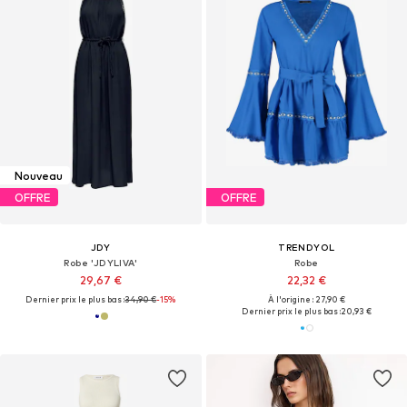
Nouveau
OFFRE
OFFRE
JDY
TRENDYOL
Robe 'JDYLIVA'
Robe
29,67 €
22,32 €
Dernier prix le plus bas :
34,90 €
-15%
À l'origine : 27,90 €
Dernier prix le plus bas :
20,93 €