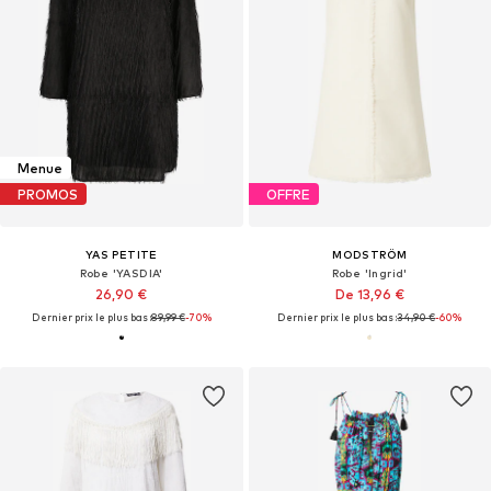
Menue
PROMOS
OFFRE
YAS PETITE
MODSTRÖM
Robe 'YASDIA'
Robe 'Ingrid'
26,90 €
De 13,96 €
Dernier prix le plus bas :
89,99 €
-70%
Dernier prix le plus bas :
34,90 €
-60%