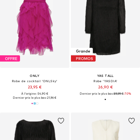
Grande
OFFRE
PROMOS
ONLY
YAS TALL
Robe de cocktail 'ONLSky'
Robe 'YASDIA'
23,95 €
26,90 €
À l'origine : 54,90 €
Dernier prix le plus bas :
89,99 €
-70%
Dernier prix le plus bas :
21,96 €