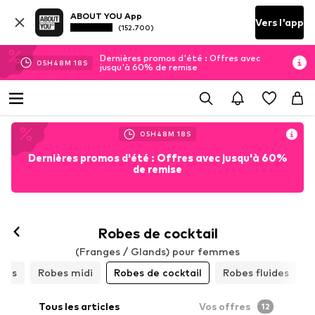
ABOUT YOU App
Vers l'app
(152.700)
Dernières promos d'été : Offres avec
05
H
48
M
16
S
jusqu'à 60% de remise
05
H
48
M
16
S
Dernières promos d'été : Offres avec jusqu'à 60%
de remise
Robes de cocktail
(Franges / Glands) pour femmes
obes
Robes midi
Robes de cocktail
Robes fluides
Tous les articles
Vos offres
12