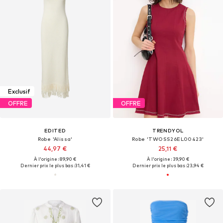
Exclusif
OFFRE
OFFRE
EDITED
TRENDYOL
Robe 'Alissa'
Robe 'TWOSS26EL00423'
44,97 €
25,11 €
À l'origine : 89,90 €
À l'origine : 39,90 €
Dernier prix le plus bas :
31,41 €
Dernier prix le plus bas :
23,94 €