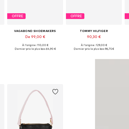
OFFRE
OFFRE
VAGABOND SHOEMAKERS
TOMMY HILFIGER
De 99,00 €
90,30 €
À l'origine : 110,00 €
À l'origine : 129,00 €
 38, 39, 40, 41
Disponible en plusieurs tailles
Tailles disponibles: 36, 37, 38, 39, 40, 41
Dernier prix le plus bas :
64,90 €
Dernier prix le plus bas :
96,75 €
Ajouter au panier
Ajouter au panier