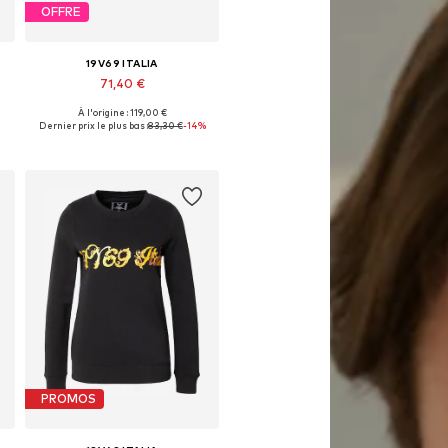
OFFRE
19V69 ITALIA
71,40 €
À l'origine : 119,00 €
Tailles disponibles: One Size
Dernier prix le plus bas :
83,30 €
-14%
Ajouter au panier
PROMOS