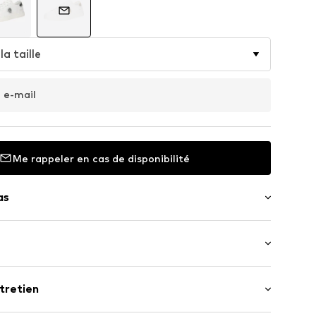
la taille
 e-mail
Me rappeler en cas de disponibilité
as
lon : Talon plat (0-3 cm)
tretien
us