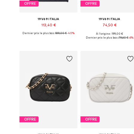
OFFRE
OFFRE
19V69 ITALIA
19V69 ITALIA
113,40 €
74,50 €
Dernier prix le plus bas :
189,00 €
-40%
À l'origine : 199,00 €
Tailles disponibles: One Size
Tailles disponibles: One Size
Dernier prix le plus bas :
79,60 €
-6%
Ajouter au panier
Ajouter au panier
OFFRE
OFFRE