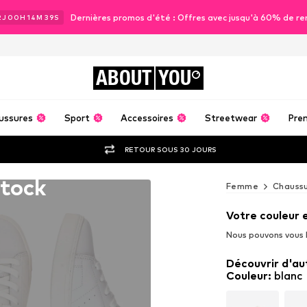
Dernières promos d'été : Offres avec jusqu'à 60% de re
2
J
00
H
14
M
37
S
ABOUT
YOU
ussures
Sport
Accessoires
Streetwear
Pre
RETOUR SOUS 30 JOURS
stock
Femme
Chauss
Votre couleur 
Nous pouvons vous l
Découvrir d'au
Couleur
:
blanc