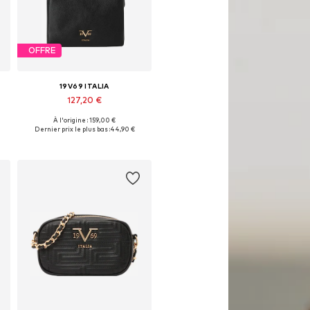
OFFRE
19V69 ITALIA
127,20 €
À l'origine : 159,00 €
Tailles disponibles: One Size
Dernier prix le plus bas :
44,90 €
Ajouter au panier