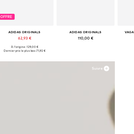
OFFRE
ADIDAS ORIGINALS
ADIDAS ORIGINALS
VAGA
62,93 €
110,00 €
À l'origine : 129,00 €
Disponible en plusieurs tailles
Disponible en plusieurs tailles
Disponi
Dernier prix le plus bas :
71,92 €
Ajouter au panier
Ajouter au panier
Aj
Suivre