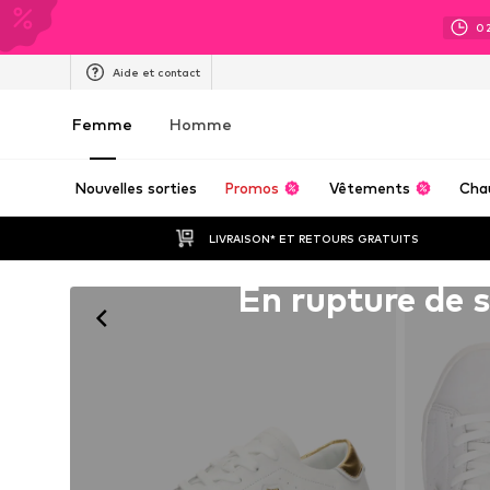
0
Aide et contact
Femme
Homme
Nouvelles sorties
Promos
Vêtements
Cha
LIVRAISON* ET RETOURS GRATUITS
Malheureusement épuisé(e)
En rupture de 