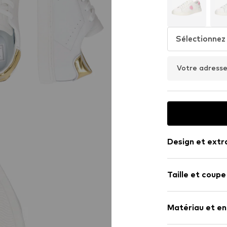
Sélectionnez 
Votre adresse
Design et extr
Couleur unie
Taille et coupe
Cuir
Simili cuir
Hauteur de ta
Bout rond
Matériau et en
Laçage 6 tro
Grille de tailles