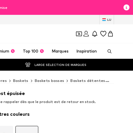
mise
LU
mium
Top 100
Marques
Inspiration
LARGE SÉLECTION DE MARQUES
ures
Baskets
Baskets basses
Baskets détentes
Baskets d
est épuisée
e rappeler dès que le produit est de retour en stock.
tres couleurs