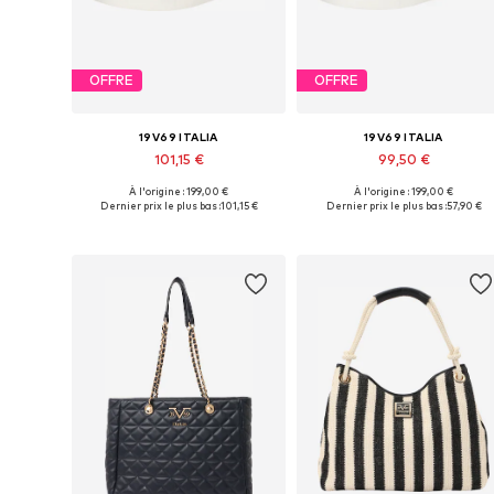
OFFRE
OFFRE
19V69 ITALIA
19V69 ITALIA
101,15 €
99,50 €
À l'origine : 199,00 €
À l'origine : 199,00 €
Tailles disponibles: 37, 39, 40
Tailles disponibles: 40
Dernier prix le plus bas :
101,15 €
Dernier prix le plus bas :
57,90 €
Ajouter au panier
Ajouter au panier