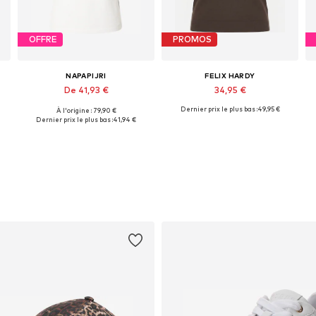
OFFRE
PROMOS
NAPAPIJRI
FELIX HARDY
De 41,93 €
34,95 €
Dernier prix le plus bas :
49,95 €
À l'origine : 79,90 €
Tailles disponibles: XS, S, M, L, XL
Tailles disponibles: S, M, L, XL
Dernier prix le plus bas :
41,94 €
Ajouter au panier
Ajouter au panier