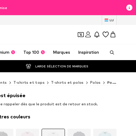
mise
LU
mium
Top 100
Marques
Inspiration
LARGE SÉLECTION DE MARQUES
nts
T-shirts et tops
T-shirts et polos
Polos
Polos 19V69 ITALIA
est épuisée
e rappeler dès que le produit est de retour en stock.
tres couleurs