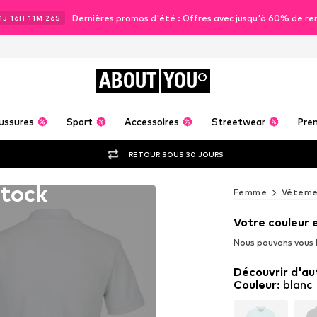
Dernières promos d'été : Offres avec jusqu'à 60% de re
1
J
16
H
11
M
25
S
ABOUT
YOU
ussures
Sport
Accessoires
Streetwear
Pre
RETOUR SOUS 30 JOURS
stock
Femme
Vêteme
Votre couleur 
Nous pouvons vous l
Découvrir d'au
Couleur
:
blanc