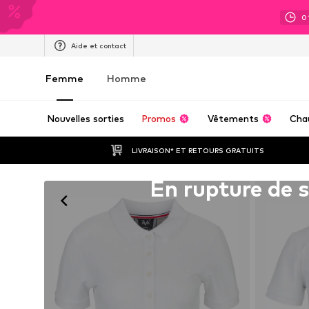
0
Aide et contact
Femme
Homme
Nouvelles sorties
Promos
Vêtements
Cha
LIVRAISON* ET RETOURS GRATUITS
Malheureusement épuisé(e)
En rupture de 