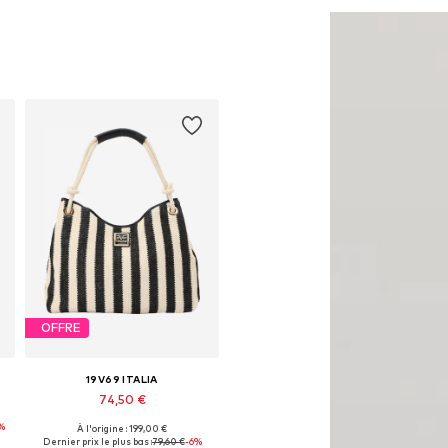
OFFRE
19V69 ITALIA
74,50 €
%
À l'origine : 199,00 €
Tailles disponibles: One Size
Dernier prix le plus bas :
79,60 €
-6%