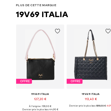
PLUS DE CETTE MARQUE
19V69 ITALIA
OFFRE
OFFRE
19V69 ITALIA
19V69 ITALIA
127,20 €
113,40 €
Dernier prix le plus bas :
189,00 €
-40
À l'origine : 159,00 €
Tailles disponibles: One Size
Tailles disponibles: One Size
Dernier prix le plus bas :
44,90 €