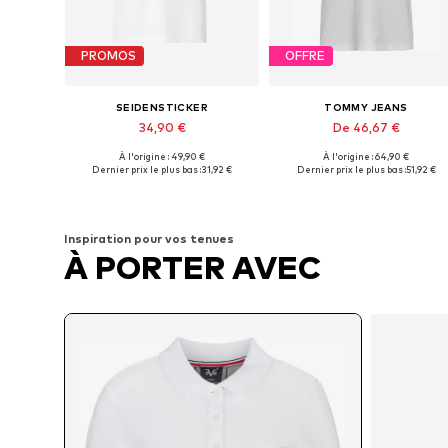
PROMOS
OFFRE
SEIDENSTICKER
TOMMY JEANS
34,90 €
De 46,67 €
À l'origine : 49,90 €
À l'origine : 64,90 €
Tailles disponibles: XS, S, M, L, XL
Tailles disponibles: XS, M, XL
Dernier prix le plus bas :
31,92 €
Dernier prix le plus bas :
51,92 €
Ajouter au panier
Ajouter au panier
Inspiration pour vos tenues
À PORTER AVEC