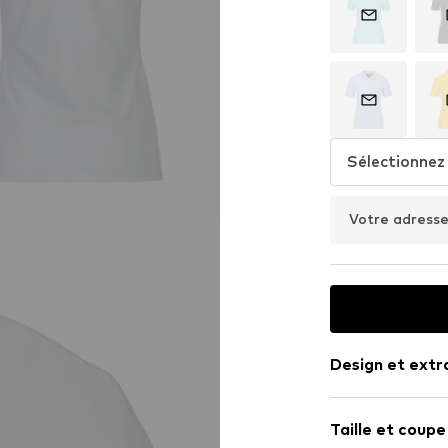
Sélectionnez 
Votre adresse
Design et extr
Couleur unie
Taille et coupe
Jersey