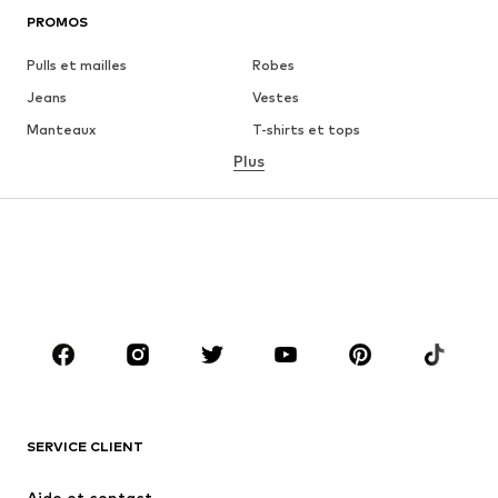
PROMOS
Pulls et mailles
Robes
Jeans
Vestes
Manteaux
T-shirts et tops
Plus
Pantalons
Lingerie
Jupes
Blouses et tuniques
Sweats
Blazers
Maillots de bain
Combinaisons et salopettes
Grandes tailles
Maternité
Chaussures
Sport
Accessoires
Premium
VÊTEMENTS
SERVICE CLIENT
Nouveautés
Tendance
Robes
Jeans
Aide et contact