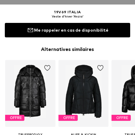
19V69 ITALIA
Veste d’hiver 'Anzia'
Me rappeler en cas de disponibilité
Alternatives similaires
OFFRE
OFFRE
OFFRE
TRUEPRODIGY
ALIFE & KICKIN
TRUE