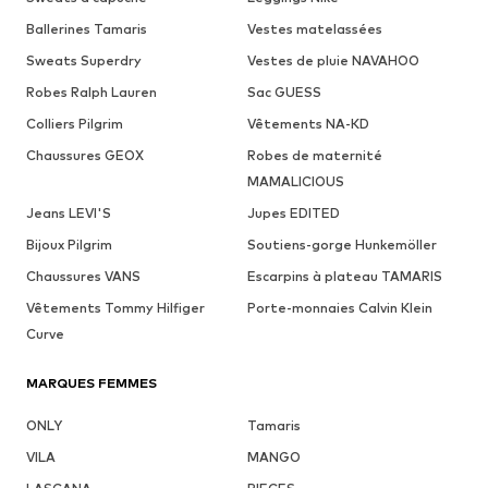
Ballerines Tamaris
Vestes matelassées
Sweats Superdry
Vestes de pluie NAVAHOO
Robes Ralph Lauren
Sac GUESS
Colliers Pilgrim
Vêtements NA-KD
Chaussures GEOX
Robes de maternité
MAMALICIOUS
Jeans LEVI'S
Jupes EDITED
Bijoux Pilgrim
Soutiens-gorge Hunkemöller
Chaussures VANS
Escarpins à plateau TAMARIS
Vêtements Tommy Hilfiger
Porte-monnaies Calvin Klein
Curve
MARQUES FEMMES
ONLY
Tamaris
VILA
MANGO