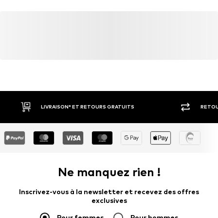
DE
info@marcogmbh.de
LIVRAISON* ET RETOURS GRATUITS
RETOU
Ne manquez rien !
Inscrivez-vous à la newsletter et recevez des offres
exclusives
Pour femmes
Pour hommes