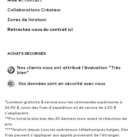
T-shirts et tops
Pantalons
Collaborations Créateur
Vestes
Pulls et mailles
Zones de livraison
Lingerie
Blouses et tuniques
Retractez-vous du contrat ici
Manteaux
Jupes
Maillots de bain
Sweats
Blazers
Combinaisons et salopettes
ACHATS SÉCURISÉS
Grandes tailles
Maternité
Occasions spéciales
Exclusif
Nos clients nous ont attribué l'évaluation "Très 
bien"
Remise à neuf
 Vos données sont en sécurité avec nous
CHAUSSURES
Nouveautés
Tendance
*Livraison gratuite & service pour les commandes supérieures à
34,90 €, sinon des frais d'expédition et de service de 4,50 €
Baskets
Bottines
s'appliquent.
**Prix total le plus bas des 30 derniers jours avant la réduction de
Escarpins et talons hauts
Bottes
prix.
Sandales
Chaussures basses
****Gratuit depuis tous les opérateurs téléphoniques belges. Des
frais peuvent s'appliquer aux appels provenant de l'étranger.
Chaussures de sport
Ballerines