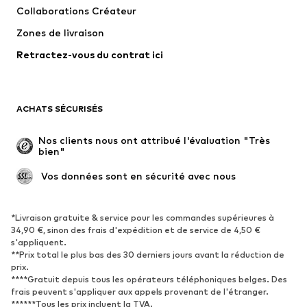
Collaborations Créateur
Vestes
Pulls et mailles
Zones de livraison
Lingerie
Blouses et tuniques
Retractez-vous du contrat ici
Manteaux
Jupes
Maillots de bain
Sweats
Blazers
Combinaisons et salopettes
ACHATS SÉCURISÉS
Grandes tailles
Maternité
Occasions spéciales
Exclusif
Nos clients nous ont attribué l'évaluation "Très 
bien"
Remise à neuf
 Vos données sont en sécurité avec nous
CHAUSSURES
Nouveautés
Tendance
*Livraison gratuite & service pour les commandes supérieures à
34,90 €, sinon des frais d'expédition et de service de 4,50 €
Baskets
Bottines
s'appliquent.
**Prix total le plus bas des 30 derniers jours avant la réduction de
Escarpins et talons hauts
Bottes
prix.
Sandales
Chaussures basses
****Gratuit depuis tous les opérateurs téléphoniques belges. Des
frais peuvent s'appliquer aux appels provenant de l'étranger.
Chaussures de sport
Ballerines
******Tous les prix incluent la TVA.