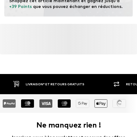
Shoppez cet article maintenant et gagnez jusqu'à 
+39 Points
 que vous pouvez échanger en réductions.
LIVRAISON* ET RETOURS GRATUITS
RETOU
Ne manquez rien !