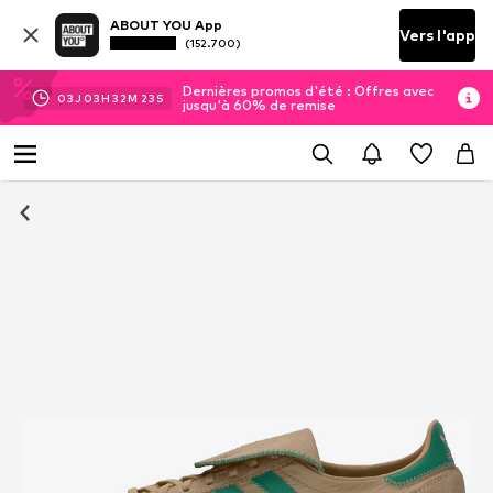
ABOUT YOU App
Vers l'app
(152.700)
Dernières promos d'été : Offres avec
03
J
03
H
32
M
23
S
jusqu'à 60% de remise