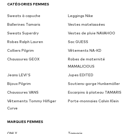
CATÉGORIES FEMMES
Sweats à capuche
Leggings Nike
Ballerines Tamaris
Vestes matelassées
Sweats Superdry
Vestes de pluie NAVAHOO
Robes Ralph Lauren
Sac GUESS
Colliers Pilgrim
Vêtements NA-KD
Chaussures GEOX
Robes de maternité
MAMALICIOUS
Jeans LEVI'S
Jupes EDITED
Bijoux Pilgrim
Soutiens-gorge Hunkemöller
Chaussures VANS
Escarpins à plateau TAMARIS
Vêtements Tommy Hilfiger
Porte-monnaies Calvin Klein
Curve
MARQUES FEMMES
ONLY
Tamaris