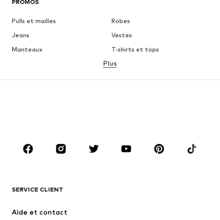
PROMOS
Pulls et mailles
Robes
Jeans
Vestes
Manteaux
T-shirts et tops
Plus
Pantalons
Lingerie
Jupes
Blouses et tuniques
Sweats
Blazers
Maillots de bain
Combinaisons et salopettes
Grandes tailles
Maternité
Chaussures
Sport
Accessoires
Premium
VÊTEMENTS
SERVICE CLIENT
Nouveautés
Tendance
Robes
Jeans
Aide et contact
T-shirts et tops
Pantalons