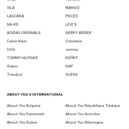
VILA
MANGO
LASCANA
PIECES
NA-KD
LEVI'S
ADIDAS ORIGINALS
GERRY WEBER
Calvin Klein
Columbia
UGG
comma
TOMMY HILFIGER
ESPRIT
Gabor
GAP
Trendyol
GUESS
ABOUT YOU X INTERNATIONAL
About You Bulgarie
About You République Tchèque
About You Danemark
About You Autriche
About You Suisse
About You Allemagne