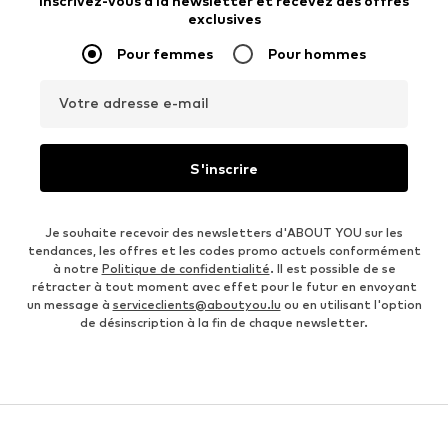
Inscrivez-vous à la newsletter et recevez des offres
exclusives
Pour femmes
Pour hommes
Votre adresse e-mail
S'inscrire
Je souhaite recevoir des newsletters d'ABOUT YOU sur les
tendances, les offres et les codes promo actuels conformément
à notre
Politique de confidentialité
. Il est possible de se
rétracter à tout moment avec effet pour le futur en envoyant
un message à
serviceclients@aboutyou.lu
ou en utilisant l'option
de désinscription à la fin de chaque newsletter.