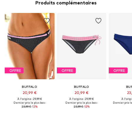
Produits complémentaires
OFFRE
OFFRE
OFFRE
BUFFALO
BUFFALO
BU
20,99 €
20,99 €
23
À l'origine : 29,99 €
À l'origine : 29,99 €
À l'origi
Dernier prix le plus bas :
Dernier prix le plus bas :
Dernier prix le
23,99 €
-12%
23,99 €
-12%