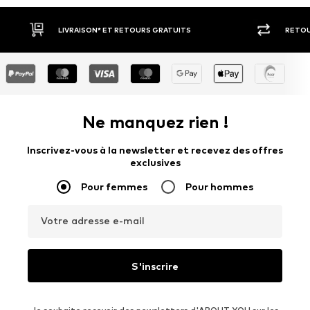
RETOUR SOUS 30 JOURS
LARGE 
Ne manquez rien !
Inscrivez-vous à la newsletter et recevez des offres
exclusives
Pour femmes
Pour hommes
Votre adresse e-mail
S'inscrire