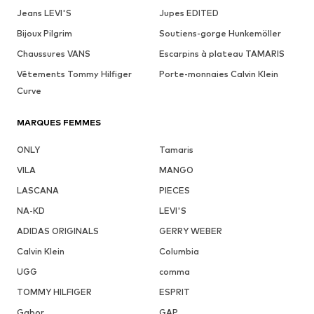
Jeans LEVI'S
Jupes EDITED
Bijoux Pilgrim
Soutiens-gorge Hunkemöller
Chaussures VANS
Escarpins à plateau TAMARIS
Vêtements Tommy Hilfiger
Porte-monnaies Calvin Klein
Curve
MARQUES FEMMES
ONLY
Tamaris
VILA
MANGO
LASCANA
PIECES
NA-KD
LEVI'S
ADIDAS ORIGINALS
GERRY WEBER
Calvin Klein
Columbia
UGG
comma
TOMMY HILFIGER
ESPRIT
Gabor
GAP