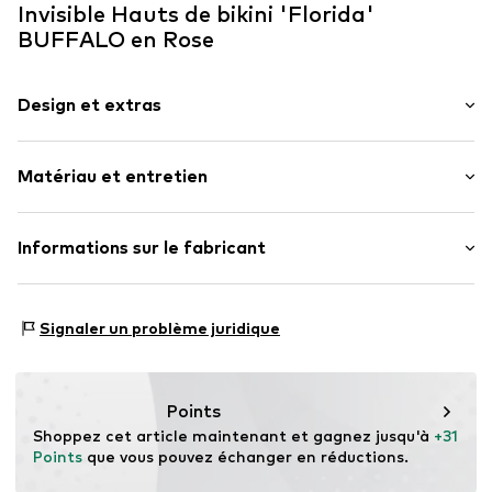
Invisible Hauts de bikini 'Florida'
BUFFALO en Rose
Design et extras
À carreaux
Matériau et entretien
Invisible
Bretelles normales
Avec armatures
Matériau supérieur : 80% Polyamid - PA, 20% Élasthane
Informations sur le fabricant
Demi-coque
Doublure : 100% Polyester - PES
Fermeture à crochets
AproductZ GmbH
Werner-Otto-Straße 1-7
Lanières réglables
Signaler un problème juridique
22179 Hamburg
customer-service@aproductz.com
Numéro d'article.
BUF0693001000001
Points
Shoppez cet article maintenant et gagnez jusqu'à 
+31 
Points
 que vous pouvez échanger en réductions.