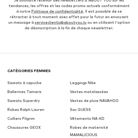
Je souhaite recevoir des newsletters d'ABOUT YOU sur les
tendances, les offres et les codes promo actuels conformément
à notre
Politique de confidentialité
. Il est possible de se
rétracter à tout moment avec effet pour le futur en envoyant
un message à
serviceclients@aboutyou.lu
ou en utilisant l'option
de désinscription à la fin de chaque newsletter.
CATÉGORIES FEMMES
Sweats à capuche
Leggings Nike
Ballerines Tamaris
Vestes matelassées
Sweats Superdry
Vestes de pluie NAVAHOO
Robes Ralph Lauren
Sac GUESS
Colliers Pilgrim
Vêtements NA-KD
Chaussures GEOX
Robes de maternité
MAMALICIOUS