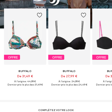
OFFRE
OFFRE
OFFRE
BUFFALO
BUFFALO
BU
De 31,49 €
De 27,99 €
De 3
À l'origine : 44,99 €
À l'origine : 34,99 €
À l'origi
Dernier prix le plus bas :
31,49 €
Dernier prix le plus bas :
24,49 €
Dernier prix le
COMPLÉTEZ VOTRE LOOK