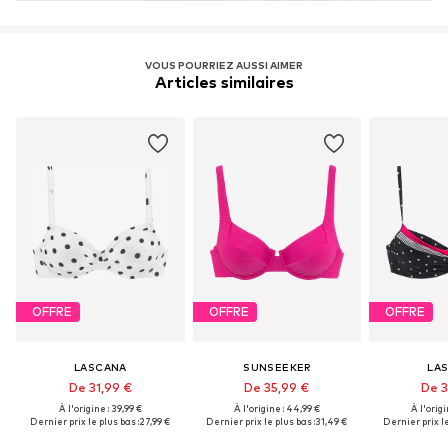
VOUS POURRIEZ AUSSI AIMER
Articles similaires
OFFRE
OFFRE
OFFRE
LASCANA
SUNSEEKER
LA
De 31,99 €
De 35,99 €
De 3
À l'origine : 39,99 €
À l'origine : 44,99 €
À l'origi
Dernier prix le plus bas :
27,99 €
Dernier prix le plus bas :
31,49 €
Dernier prix le