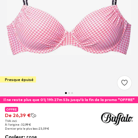
Presque épuisé
Il ne reste plus que 01j 19h 27m 52s jusqu'à la fin de la promo "OFFRE"
OFFRE
OFFRE
De 26,39 €
De 26,39 €
TVA incl.
TVA incl.
À l'origine : 32,99 €
À l'origine : 32,99 €
Dernier prix le plus bas :
Dernier prix le plus bas :
23,09 €
23,09 €
Couleur
:
rose