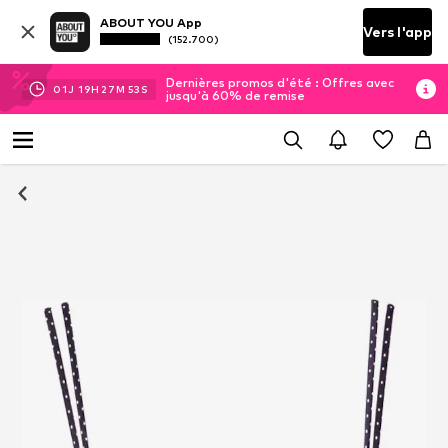
ABOUT YOU App
Vers l'app
(152.700)
Dernières promos d'été : Offres avec
01
J
19
H
27
M
52
S
jusqu'à 60% de remise