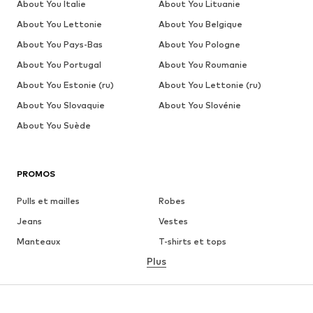
About You Italie
About You Lituanie
About You Lettonie
About You Belgique
About You Pays-Bas
About You Pologne
About You Portugal
About You Roumanie
About You Estonie (ru)
About You Lettonie (ru)
About You Slovaquie
About You Slovénie
About You Suède
PROMOS
Pulls et mailles
Robes
Jeans
Vestes
Manteaux
T-shirts et tops
Plus
Pantalons
Lingerie
Jupes
Blouses et tuniques
Sweats
Blazers