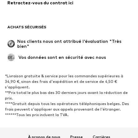
Retractez-vous du contrat ici
Manteaux
Jupes
Maillots de bain
Sweats
Blazers
Combinaisons et salopettes
ACHATS SÉCURISÉS
Grandes tailles
Maternité
Occasions spéciales
Exclusif
Nos clients nous ont attribué l'évaluation "Très 
bien"
Remise à neuf
 Vos données sont en sécurité avec nous
CHAUSSURES
Nouveautés
Tendance
*Livraison gratuite & service pour les commandes supérieures à
34,90 €, sinon des frais d'expédition et de service de 4,50 €
Baskets
Bottines
s'appliquent.
**Prix total le plus bas des 30 derniers jours avant la réduction de
Escarpins et talons hauts
Bottes
prix.
Sandales
Chaussures basses
****Gratuit depuis tous les opérateurs téléphoniques belges. Des
frais peuvent s'appliquer aux appels provenant de l'étranger.
Chaussures de sport
Ballerines
******Tous les prix incluent la TVA.
Mules
Chaussons
Chaussures aquatiques
Exclusif
À propos de nous
Presse
Carrières