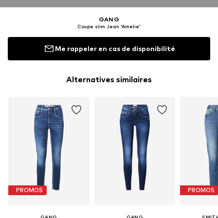
GANG
Coupe slim Jean 'Amelie'
Me rappeler en cas de disponibilité
Alternatives similaires
PROMOS
PROMOS
GANG
GANG
SMIT