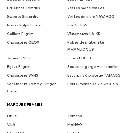
Ballerines Tamaris
Vestes matelassées
Sweats Superdry
Vestes de pluie NAVAHOO
Robes Ralph Lauren
Sac GUESS
Colliers Pilgrim
Vêtements NA-KD
Chaussures GEOX
Robes de maternité
MAMALICIOUS
Jeans LEVI'S
Jupes EDITED
Bijoux Pilgrim
Soutiens-gorge Hunkemöller
Chaussures VANS
Escarpins à plateau TAMARIS
Vêtements Tommy Hilfiger
Porte-monnaies Calvin Klein
Curve
MARQUES FEMMES
ONLY
Tamaris
VILA
MANGO