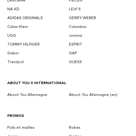
LASCANA
PIECES
NA-KD
LEVI'S
ADIDAS ORIGINALS
GERRY WEBER
Calvin Klein
Columbia
UGG
comma
TOMMY HILFIGER
ESPRIT
Gabor
GAP
Trendyol
GUESS
ABOUT YOU X INTERNATIONAL
About You Allemagne
About You Allemagne (en)
PROMOS
Pulls et mailles
Robes