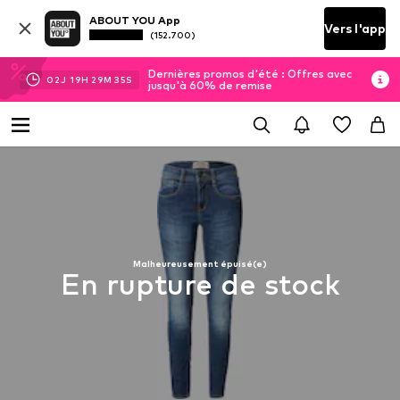
ABOUT YOU App
Vers l'app
(152.700)
Dernières promos d'été : Offres avec
02
J
19
H
29
M
35
S
jusqu'à 60% de remise
Malheureusement épuisé(e)
En rupture de stock