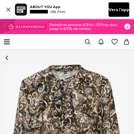
ABOUT YOU App
Vers l'app
(152.700)
Dernières promos d'été : Offres avec
02
J
06
H
33
M
33
S
jusqu'à 60% de remise