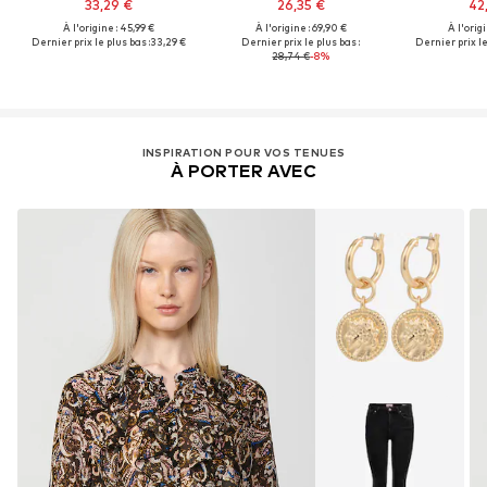
33,29 €
26,35 €
42
À l'origine : 45,99 €
À l'origine : 69,90 €
À l'origi
Dernier prix le plus bas :
33,29 €
Dernier prix le plus bas :
Dernier prix le
28,74 €
-8%
INSPIRATION POUR VOS TENUES
À PORTER AVEC