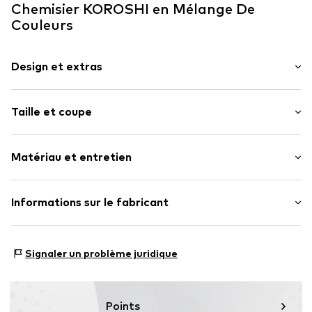
Chemisier KOROSHI en Mélange De
Couleurs
Design et extras
Sans col
Taille et coupe
Volants
Chemisier classique
Longueur des manches : Manches longues
Matériau et entretien
Longueur : Longueur normale
Numéro d'article.
KRI3478002000001
Coupe : Coupe normale
Matériau supérieur : 100% Polyester - PES
Informations sur le fabricant
Pays d'origine : Chine
Koroshi Maniaks Graphic Design TM
Carrer de Mogoda 6-10
Signaler un problème juridique
8210 Barberá del Valles
Barcelona
ES
spain@koroshi.tv
Points