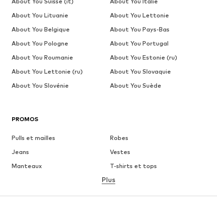
About You Suisse (it)
About You Italie
About You Lituanie
About You Lettonie
About You Belgique
About You Pays-Bas
About You Pologne
About You Portugal
About You Roumanie
About You Estonie (ru)
About You Lettonie (ru)
About You Slovaquie
About You Slovénie
About You Suède
PROMOS
Pulls et mailles
Robes
Jeans
Vestes
Manteaux
T-shirts et tops
Plus
Pantalons
Lingerie
Jupes
Blouses et tuniques
Sweats
Blazers