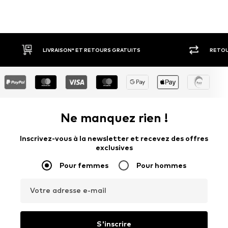
ATUITS
RETOUR SOUS 30 JOURS
Ne manquez rien !
Inscrivez-vous à la newsletter et recevez des offres
exclusives
Pour femmes
Pour hommes
Votre adresse e-mail
S'inscrire