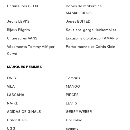
Chaussures GEOX
Robes de maternité
MAMALICIOUS
Jeans LEVI'S
Jupes EDITED
Bijoux Pilgrim
Soutiens-gorge Hunkemöller
Chaussures VANS
Escarpins à plateau TAMARIS
Vêtements Tommy Hilfiger
Porte-monnaies Calvin Klein
Curve
MARQUES FEMMES
ONLY
Tamaris
VILA
MANGO
LASCANA
PIECES
NA-KD
LEVI'S
ADIDAS ORIGINALS
GERRY WEBER
Calvin Klein
Columbia
UGG
comma