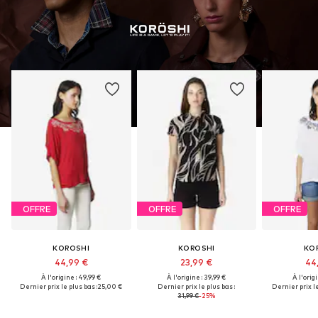
OFFRE
OFFRE
OFFRE
KOROSHI
KOROSHI
KO
44,99 €
23,99 €
44
À l'origine : 49,99 €
À l'origine : 39,99 €
À l'origi
Dernier prix le plus bas :
25,00 €
Dernier prix le plus bas :
Dernier prix le
31,99 €
-25%