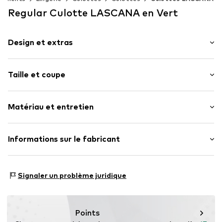
Regular Culotte LASCANA en Vert
Design et extras
Couleur unie
Taille et coupe
Dentelle
Ourlet en forme de vague
Coupe : Regular
Matériau et entretien
Taille : Taille basse
Numéro d'article.
LAS3987008000001
Matériau supérieur : 90% Polyamid - PA, 10% Élasthane
Informations sur le fabricant
Lascana Handelsgesellschaft mbH
Werner-Otto-Straße 1-7
Signaler un problème juridique
22179 Hamburg
service@lascana.de
Points