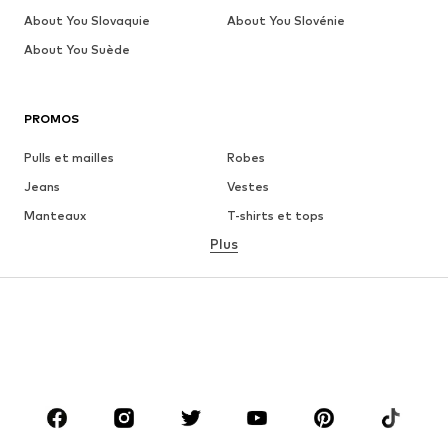
About You Slovaquie
About You Slovénie
About You Suède
PROMOS
Pulls et mailles
Robes
Jeans
Vestes
Manteaux
T-shirts et tops
Plus
Pantalons
Lingerie
Jupes
Blouses et tuniques
Sweats
Blazers
Maillots de bain
Combinaisons et salopettes
Grandes tailles
Maternité
Chaussures
Sport
Accessoires
Premium