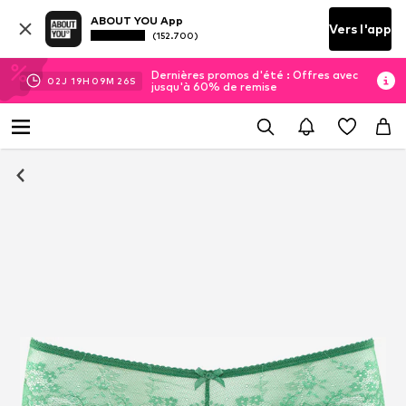
ABOUT YOU App
Vers l'app
(152.700)
Dernières promos d'été : Offres avec
02
J
19
H
09
M
26
S
jusqu'à 60% de remise