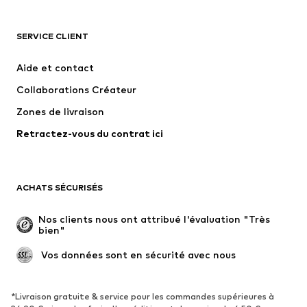
VÊTEMENTS
SERVICE CLIENT
Nouveautés
Tendance
Robes
Jeans
Aide et contact
T-shirts et tops
Pantalons
Collaborations Créateur
Vestes
Pulls et mailles
Zones de livraison
Lingerie
Blouses et tuniques
Retractez-vous du contrat ici
Manteaux
Jupes
Maillots de bain
Sweats
Blazers
Combinaisons et salopettes
ACHATS SÉCURISÉS
Grandes tailles
Maternité
Occasions spéciales
Exclusif
Nos clients nous ont attribué l'évaluation "Très 
bien"
Remise à neuf
 Vos données sont en sécurité avec nous
CHAUSSURES
Nouveautés
Tendance
*Livraison gratuite & service pour les commandes supérieures à