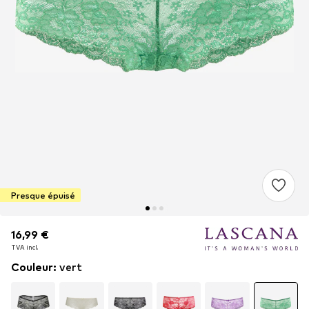
Presque épuisé
16,99 €
16,99 €
TVA incl.
TVA incl.
Couleur
:
vert