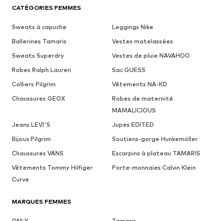
CATÉGORIES FEMMES
Sweats à capuche
Leggings Nike
Ballerines Tamaris
Vestes matelassées
Sweats Superdry
Vestes de pluie NAVAHOO
Robes Ralph Lauren
Sac GUESS
Colliers Pilgrim
Vêtements NA-KD
Chaussures GEOX
Robes de maternité
MAMALICIOUS
Jeans LEVI'S
Jupes EDITED
Bijoux Pilgrim
Soutiens-gorge Hunkemöller
Chaussures VANS
Escarpins à plateau TAMARIS
Vêtements Tommy Hilfiger
Porte-monnaies Calvin Klein
Curve
MARQUES FEMMES
ONLY
Tamaris