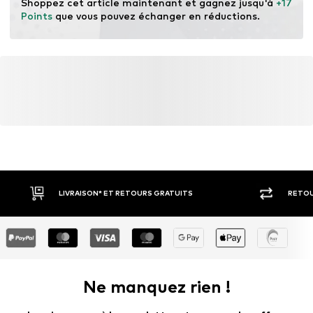
Shoppez cet article maintenant et gagnez jusqu'à 
+17 
Points
 que vous pouvez échanger en réductions.
LIVRAISON* ET RETOURS GRATUITS
RETOU
Ne manquez rien !