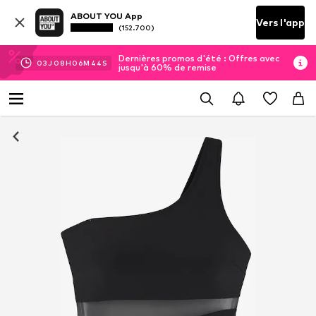
ABOUT YOU App
Vers l'app
(152.700)
Dernières promos d'été : Offres avec
03
J
08
H
06
M
44
S
jusqu'à 60% de remise