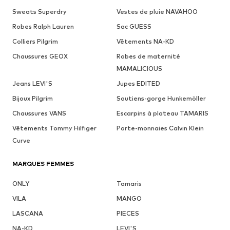
Sweats Superdry
Vestes de pluie NAVAHOO
Robes Ralph Lauren
Sac GUESS
Colliers Pilgrim
Vêtements NA-KD
Chaussures GEOX
Robes de maternité
MAMALICIOUS
Jeans LEVI'S
Jupes EDITED
Bijoux Pilgrim
Soutiens-gorge Hunkemöller
Chaussures VANS
Escarpins à plateau TAMARIS
Vêtements Tommy Hilfiger
Porte-monnaies Calvin Klein
Curve
MARQUES FEMMES
ONLY
Tamaris
VILA
MANGO
LASCANA
PIECES
NA-KD
LEVI'S