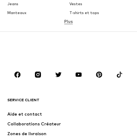
Jeans
Vestes
Manteaux
T-shirts et tops
Plus
Pantalons
Lingerie
Jupes
Blouses et tuniques
Sweats
Blazers
Maillots de bain
Combinaisons et salopettes
Grandes tailles
Maternité
Chaussures
Sport
Accessoires
Premium
VÊTEMENTS
SERVICE CLIENT
Nouveautés
Tendance
Robes
Jeans
Aide et contact
T-shirts et tops
Pantalons
Collaborations Créateur
Vestes
Pulls et mailles
Zones de livraison
Lingerie
Blouses et tuniques