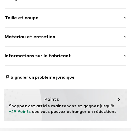
Bloc de couleur
Taille et coupe
Sans armatures
Bonnets amovibles
Grille de tailles
Matériau et entretien
Numéro d'article.
LASazxj001000005
Matériau supérieur : 84% Polyamid - PA, 16% Élasthane
Informations sur le fabricant
Pays d'origine : Hong Kong
Lascana Handelsgesellschaft mbH
Werner-Otto-Straße 1-7
Signaler un problème juridique
22179 Hamburg
service@lascana.de
Points
Shoppez cet article maintenant et gagnez jusqu'à 
+49 Points
 que vous pouvez échanger en réductions.