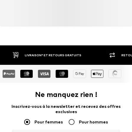
LIVRAISON* ET RETOURS GRATUITS
RETOU
Ne manquez rien !
Inscrivez-vous à la newsletter et recevez des offres
exclusives
Pour femmes
Pour hommes