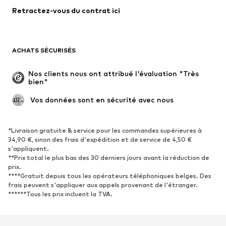
Retractez-vous du contrat ici
Manteaux
Jupes
Maillots de bain
Sweats
Blazers
Combinaisons et salopettes
ACHATS SÉCURISÉS
Grandes tailles
Maternité
Occasions spéciales
Exclusif
Nos clients nous ont attribué l'évaluation "Très 
bien"
Remise à neuf
 Vos données sont en sécurité avec nous
CHAUSSURES
Nouveautés
Tendance
*Livraison gratuite & service pour les commandes supérieures à
34,90 €, sinon des frais d'expédition et de service de 4,50 €
Baskets
Bottines
s'appliquent.
**Prix total le plus bas des 30 derniers jours avant la réduction de
Escarpins et talons hauts
Bottes
prix.
Sandales
Chaussures basses
****Gratuit depuis tous les opérateurs téléphoniques belges. Des
frais peuvent s'appliquer aux appels provenant de l'étranger.
Chaussures de sport
Ballerines
******Tous les prix incluent la TVA.
Mules
Chaussons
Chaussures aquatiques
Exclusif