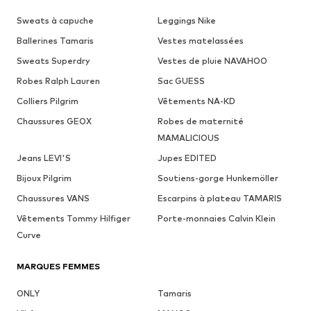
Sweats à capuche
Leggings Nike
Ballerines Tamaris
Vestes matelassées
Sweats Superdry
Vestes de pluie NAVAHOO
Robes Ralph Lauren
Sac GUESS
Colliers Pilgrim
Vêtements NA-KD
Chaussures GEOX
Robes de maternité
MAMALICIOUS
Jeans LEVI'S
Jupes EDITED
Bijoux Pilgrim
Soutiens-gorge Hunkemöller
Chaussures VANS
Escarpins à plateau TAMARIS
Vêtements Tommy Hilfiger
Porte-monnaies Calvin Klein
Curve
MARQUES FEMMES
ONLY
Tamaris