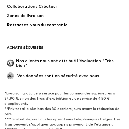
T-shirts et tops
Pantalons
Collaborations Créateur
Vestes
Pulls et mailles
Zones de livraison
Lingerie
Blouses et tuniques
Retractez-vous du contrat ici
Manteaux
Jupes
Maillots de bain
Sweats
Blazers
Combinaisons et salopettes
ACHATS SÉCURISÉS
Grandes tailles
Maternité
Occasions spéciales
Exclusif
Nos clients nous ont attribué l'évaluation "Très 
bien"
Remise à neuf
 Vos données sont en sécurité avec nous
CHAUSSURES
Nouveautés
Tendance
*Livraison gratuite & service pour les commandes supérieures à
34,90 €, sinon des frais d'expédition et de service de 4,50 €
Baskets
Bottines
s'appliquent.
**Prix total le plus bas des 30 derniers jours avant la réduction de
Escarpins et talons hauts
Bottes
prix.
Sandales
Chaussures basses
****Gratuit depuis tous les opérateurs téléphoniques belges. Des
frais peuvent s'appliquer aux appels provenant de l'étranger.
Chaussures de sport
Ballerines