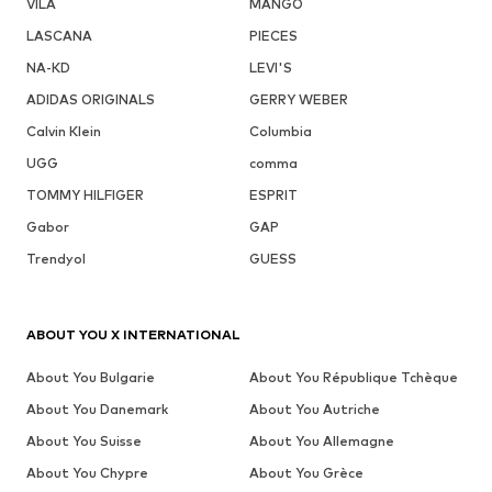
VILA
MANGO
LASCANA
PIECES
NA-KD
LEVI'S
ADIDAS ORIGINALS
GERRY WEBER
Calvin Klein
Columbia
UGG
comma
TOMMY HILFIGER
ESPRIT
Gabor
GAP
Trendyol
GUESS
ABOUT YOU X INTERNATIONAL
About You Bulgarie
About You République Tchèque
About You Danemark
About You Autriche
About You Suisse
About You Allemagne
About You Chypre
About You Grèce