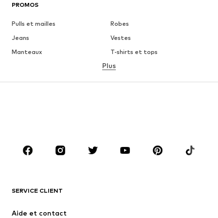
PROMOS
Pulls et mailles
Robes
Jeans
Vestes
Manteaux
T-shirts et tops
Plus
Pantalons
Lingerie
Jupes
Blouses et tuniques
Sweats
Blazers
Maillots de bain
Combinaisons et salopettes
Grandes tailles
Maternité
Chaussures
Sport
Accessoires
Premium
VÊTEMENTS
SERVICE CLIENT
Nouveautés
Tendance
Robes
Jeans
Aide et contact