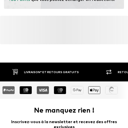
En savoir plus
LIVRAISON* ET RETOURS GRATUITS
RETOU
Ne manquez rien !
Inscrivez-vous à la newsletter et recevez des offres
exclusives