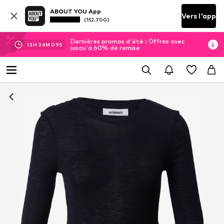
ABOUT YOU App
Vers l'app
(152.700)
Dernières promos d'été : Offres avec
13
H
36
M
09
S
jusqu'à 60% de remise