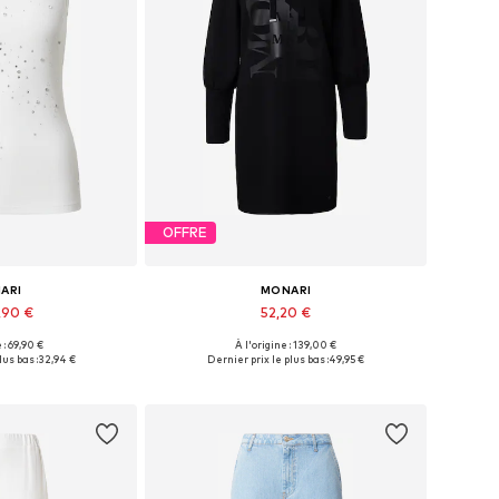
OFFRE
ARI
MONARI
,90 €
52,20 €
 : 69,90 €
À l'origine : 139,00 €
: XS, S, M, XL, XXL
Tailles disponibles: 34, 36, 38, 40, 42
lus bas :
32,94 €
Dernier prix le plus bas :
49,95 €
au panier
Ajouter au panier