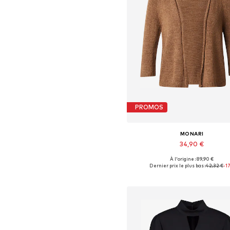
PROMOS
MONARI
34,90 €
À l'origine : 89,90 €
Tailles disponibles: S, M, L, XL,
Dernier prix le plus bas :
42,32 €
-1
Ajouter au panier