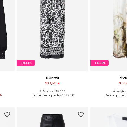
OFFRE
OFFRE
MONARI
MON
103,50 €
103,
À l'origine : 129,00 €
À l'origine
XXL
Tailles disponibles: 36, 38, 40, 42, 44
Tailles disponibles:
2%
Dernier prix le plus bas :
103,20 €
Dernier prix le pl
Ajouter au panier
Ajouter 