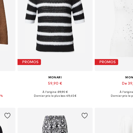
PROMOS
PROMOS
MONARI
MON
59,90 €
De 39
À l'origine : 89,90 €
À l'origine
 XXL
Disponible en plusieurs tailles
Tailles disponibles
7%
Dernier prix le plus bas :
49,45 €
Dernier prix le p
Ajouter au panier
Ajouter 