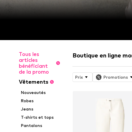
Tous les
Boutique en ligne mo
articles
bénéficiant
de la promo
Prix
Promotions
Vêtements
Nouveautés
Robes
Jeans
T-shirts et tops
Pantalons