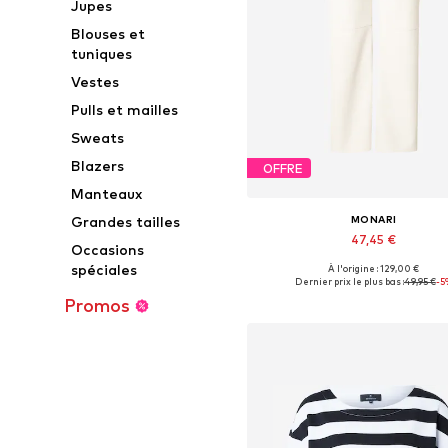
Jupes
Blouses et
tuniques
Vestes
Pulls et mailles
Sweats
Blazers
OFFRE
Manteaux
MONARI
Grandes tailles
47,45 €
Occasions
spéciales
À l'origine : 129,00 €
Tailles disponibles: 38, 40, 4
Dernier prix le plus bas :
49,95 €
-5
Ajouter au panier
Promos