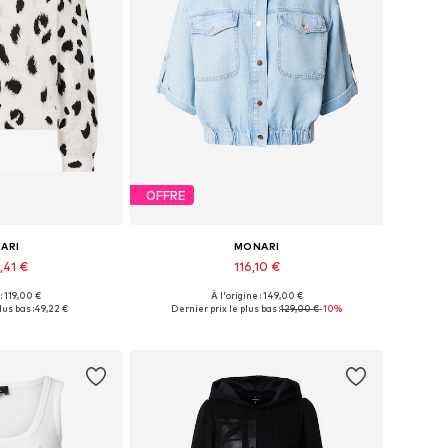
OFFRE
ARI
MONARI
,41 €
116,10 €
 : 119,00 €
À l'origine : 149,00 €
ibles: L, XXL
Disponible en plusieurs tailles
lus bas :
49,22 €
Dernier prix le plus bas :
129,00 €
-10%
au panier
Ajouter au panier