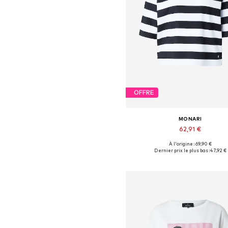
OFFRE
MONARI
62,91 €
À l'origine : 69,90 €
Tailles disponibles: XS, S, M, L,
Dernier prix le plus bas :
47,92 €
Ajouter au panier