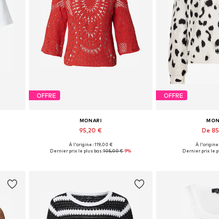
OFFRE
OFFRE
MONARI
MON
95,20 €
De 85
À l'origine : 119,00 €
À l'origine
s
Disponible en plusieurs tailles
Tailles dispon
Dernier prix le plus bas :
105,00 €
-9%
Dernier prix le p
Ajouter au panier
Ajouter 