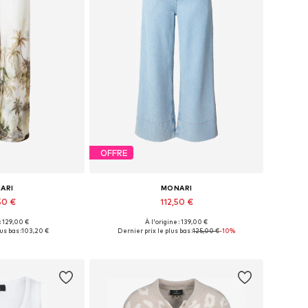
OFFRE
ARI
MONARI
50 €
112,50 €
 : 129,00 €
À l'origine : 139,00 €
 36, 38, 40, 42, 44
Disponible en plusieurs tailles
us bas :
103,20 €
Dernier prix le plus bas :
125,00 €
-10%
au panier
Ajouter au panier