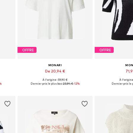
OFFRE
OFFRE
MONARI
MON
De 20,94 €
71,
À l'origine : 59,90 €
À l'origine
2
Tailles disponibles: XS, S, M, L, XL
Disponible en pl
%
Dernier prix le plus bas :
23,94 €
-12%
Dernier prix le p
Ajouter au panier
Ajouter 