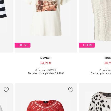
OFFRE
OFFRE
MONARI
MON
53,91 €
38,
À l'origine : 59,90 €
À l'origine
 XL
Tailles disponibles: XS, S, M, L
Tailles disponibles: S
Dernier prix le plus bas :
34,90 €
Dernier prix le plu
Ajouter au panier
Ajouter 