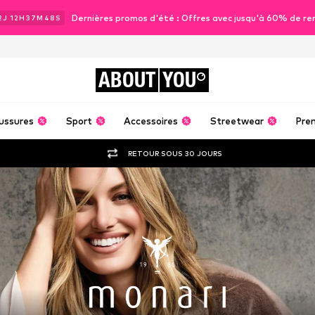
Dernières promos d'été : Offres avec jusqu'à 60% de re
2
J
12
H
37
M
46
S
ABOUT
YOU
ussures
Sport
Accessoires
Streetwear
Pre
RETOUR SOUS 30 JOURS