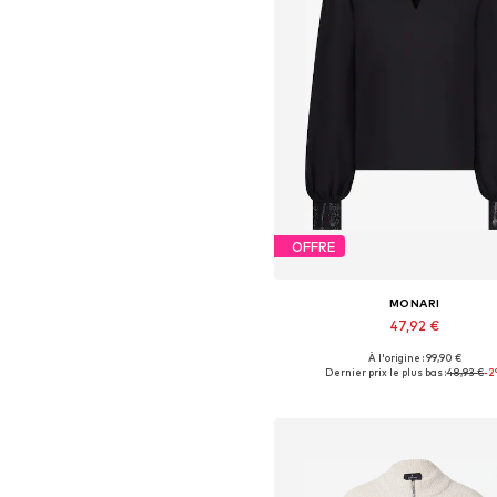
OFFRE
MONARI
47,92 €
À l'origine : 99,90 €
Tailles disponibles: XS, XL, X
Dernier prix le plus bas :
48,93 €
-
Ajouter au panier