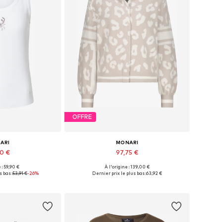
OFFRE
ARI
MONARI
90 €
97,75 €
 : 59,90 €
À l'origine : 139,00 €
les: XS, S, M, L
Tailles disponibles: L, XL, XXL, XXXL
 bas :
53,91 €
-26%
Dernier prix le plus bas :
63,92 €
au panier
Ajouter au panier