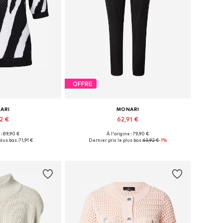
OFFRE
ARI
MONARI
92 €
62,91 €
 : 89,90 €
À l'origine : 79,90 €
usieurs tailles
Disponible en plusieurs tailles
lus bas :
71,91 €
Dernier prix le plus bas :
63,92 €
-1%
au panier
Ajouter au panier