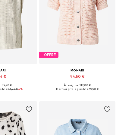
OFFRE
ARI
MONARI
94 €
94,50 €
 : 89,90 €
À l'origine : 119,00 €
, M, L, XL, XXL, XXXL
Tailles disponibles: XS, S, M, L, XL
s bas :
41,94 €
-7%
Dernier prix le plus bas :
69,90 €
au panier
Ajouter au panier