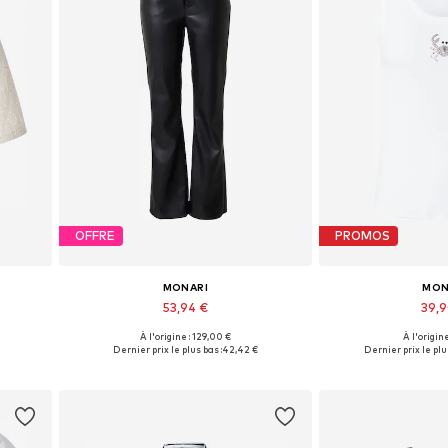
OFFRE
PROMOS
MONARI
MON
53,94 €
39,
À l'origine : 129,00 €
À l'origine
XXL
Disponible en plusieurs tailles
Tailles disponib
Dernier prix le plus bas :
42,42 €
Dernier prix le plus
Ajouter au panier
Ajouter 