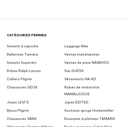
CATÉGORIES FEMMES
Sweats à capuche
Leggings Nike
Ballerines Tamaris
Vestes matelassées
Sweats Superdry
Vestes de pluie NAVAHOO
Robes Ralph Lauren
Sac GUESS
Colliers Pilgrim
Vêtements NA-KD
Chaussures GEOX
Robes de maternité
MAMALICIOUS
Jeans LEVI'S
Jupes EDITED
Bijoux Pilgrim
Soutiens-gorge Hunkemöller
Chaussures VANS
Escarpins à plateau TAMARIS
Vêtements Tommy Hilfiger
Porte-monnaies Calvin Klein