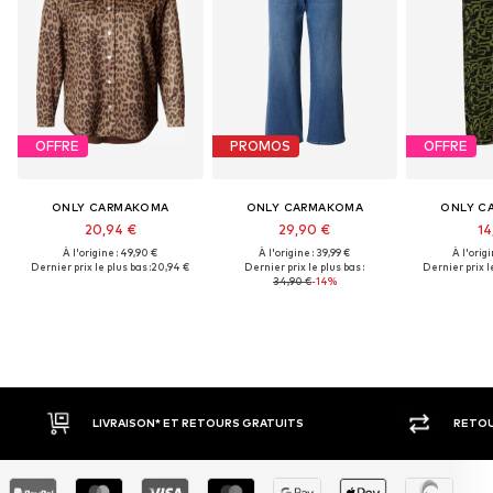
OFFRE
PROMOS
OFFRE
ONLY CARMAKOMA
ONLY CARMAKOMA
ONLY C
20,94 €
29,90 €
14
À l'origine : 49,90 €
À l'origine : 39,99 €
À l'origi
Dernier prix le plus bas :
20,94 €
Dernier prix le plus bas :
Dernier prix le
34,90 €
-14%
S GRATUITS
RETOUR SOUS 30 JOURS