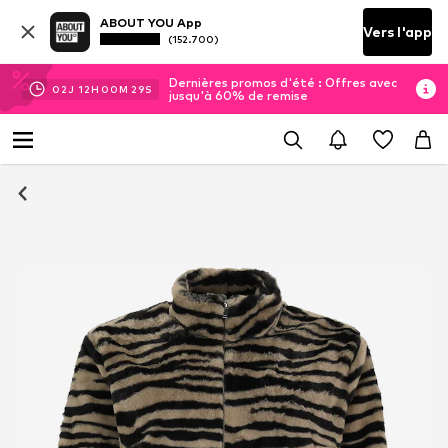
ABOUT YOU App
Vers l'app
(152.700)
Dernières promos d'été : Offres avec
02
J
12
H
00
M
28
S
jusqu'à 60% de remise