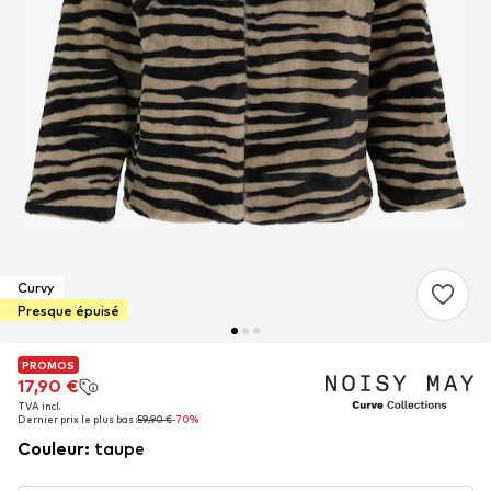
Curvy
Presque épuisé
PROMOS
PROMOS
17,90 €
17,90 €
TVA incl.
TVA incl.
Dernier prix le plus bas :
Dernier prix le plus bas :
59,90 €
59,90 €
-70%
-70%
Couleur
:
taupe