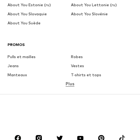
About You Estonie (ru)
About You Lettonie (ru)
About You Slovaquie
About You Slovénie
About You Suède
PROMOS
Pulls et mailles
Robes
Jeans
Vestes
Manteaux
T-shirts et tops
Plus
Pantalons
Lingerie
Jupes
Blouses et tuniques
Sweats
Blazers
Maillots de bain
Combinaisons et salopettes
Grandes tailles
Maternité
Chaussures
Sport
Accessoires
Premium