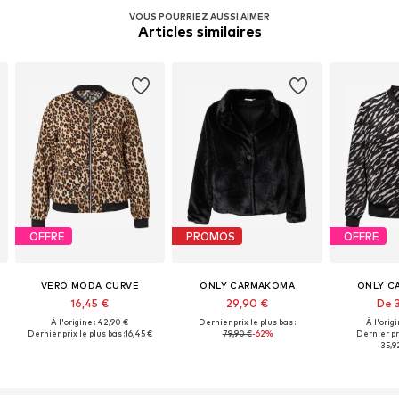
VOUS POURRIEZ AUSSI AIMER
Articles similaires
OFFRE
PROMOS
OFFRE
VERO MODA CURVE
ONLY CARMAKOMA
ONLY C
16,45 €
29,90 €
De 
À l'origine : 42,90 €
Dernier prix le plus bas :
À l'orig
Dernier prix le plus bas :
16,45 €
79,90 €
-62%
Dernier pri
35,9