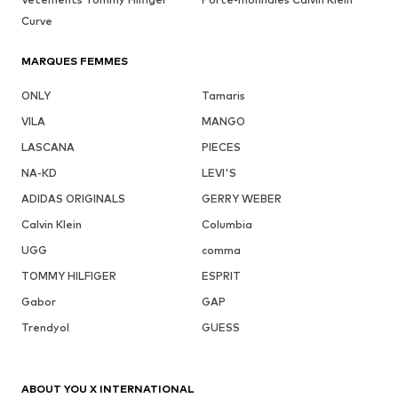
Curve
MARQUES FEMMES
ONLY
Tamaris
VILA
MANGO
LASCANA
PIECES
NA-KD
LEVI'S
ADIDAS ORIGINALS
GERRY WEBER
Calvin Klein
Columbia
UGG
comma
TOMMY HILFIGER
ESPRIT
Gabor
GAP
Trendyol
GUESS
ABOUT YOU X INTERNATIONAL