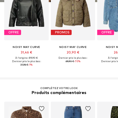
OFFRE
PROMOS
OFFRE
NOISY MAY CURVE
NOISY MAY CURVE
NOISY 
31,46 €
20,90 €
26
À l'origine : 89,90 €
Dernier prix le plus bas :
À l'origi
Dernier prix le plus bas :
69,90 €
-70%
Dernier prix le
31,96 €
-1%
COMPLÉTEZ VOTRE LOOK
Produits complémentaires