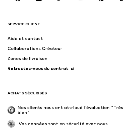
VÊTEMENTS
SERVICE CLIENT
Nouveautés
Tendance
Robes
Jeans
Aide et contact
T-shirts et tops
Pantalons
Collaborations Créateur
Vestes
Pulls et mailles
Zones de livraison
Lingerie
Blouses et tuniques
Retractez-vous du contrat ici
Manteaux
Jupes
Maillots de bain
Sweats
Blazers
Combinaisons et salopettes
ACHATS SÉCURISÉS
Grandes tailles
Maternité
Occasions spéciales
Exclusif
Nos clients nous ont attribué l'évaluation "Très 
bien"
Remise à neuf
 Vos données sont en sécurité avec nous
CHAUSSURES