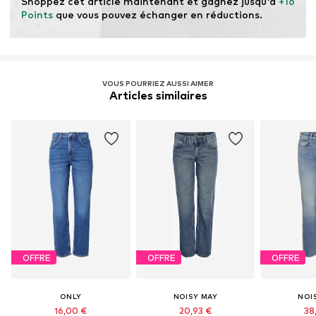
Shoppez cet article maintenant et gagnez jusqu'à 
+16 
Points
 que vous pouvez échanger en réductions.
VOUS POURRIEZ AUSSI AIMER
Articles similaires
OFFRE
OFFRE
OFFRE
ONLY
NOISY MAY
NOI
16,00 €
20,93 €
38