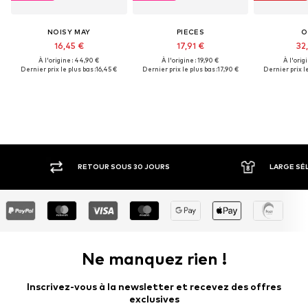
NOISY MAY
PIECES
O
16,45 €
17,91 €
32
À l'origine : 44,90 €
À l'origine : 19,90 €
À l'origi
Dernier prix le plus bas :
16,45 €
Dernier prix le plus bas :
17,90 €
Dernier prix le
R SOUS 30 JOURS
LARGE SÉLECTION DE MARQUES
Ne manquez rien !
Inscrivez-vous à la newsletter et recevez des offres
exclusives