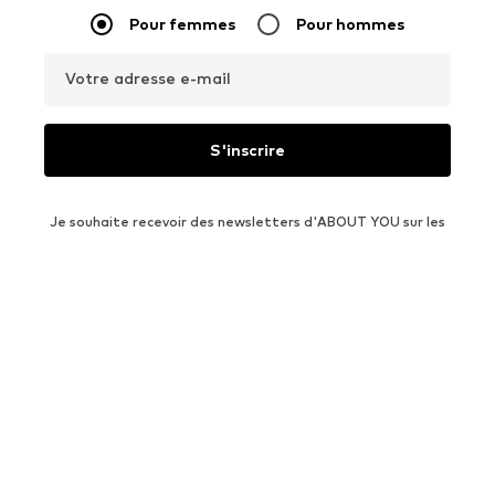
Pour femmes
Pour hommes
Votre adresse e-mail
S'inscrire
Je souhaite recevoir des newsletters d'ABOUT YOU sur les
tendances, les offres et les codes promo actuels conformément
à notre
Politique de confidentialité
. Il est possible de se
rétracter à tout moment avec effet pour le futur en envoyant
un message à
serviceclients@aboutyou.lu
ou en utilisant l'option
de désinscription à la fin de chaque newsletter.
CATÉGORIES FEMMES