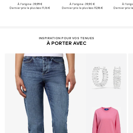
À l'origine : 39,99 €
À l'origine : 39,90 €
À l'origi
Dernier prix le plus bas :
11,16 €
Dernier prix le plus bas :
15,96 €
Dernier prix le
INSPIRATION POUR VOS TENUES
À PORTER AVEC