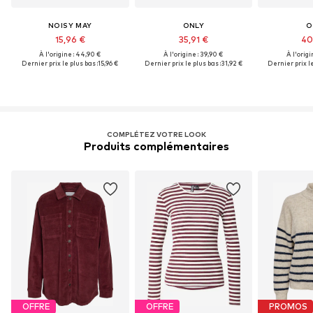
NOISY MAY
ONLY
O
15,96 €
35,91 €
40
À l'origine : 44,90 €
À l'origine : 39,90 €
À l'origi
Dernier prix le plus bas :
15,96 €
Dernier prix le plus bas :
31,92 €
Dernier prix le
COMPLÉTEZ VOTRE LOOK
Produits complémentaires
OFFRE
OFFRE
PROMOS