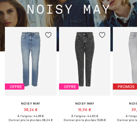
OFFRE
OFFRE
PROMOS
NOISY MAY
NOISY MAY
NOI
38,24 €
15,96 €
39
À l'origine : 44,99 €
À l'origine : 44,90 €
À l'origi
Dernier prix le plus bas :
38,24 €
Dernier prix le plus bas :
15,96 €
Dernier prix le