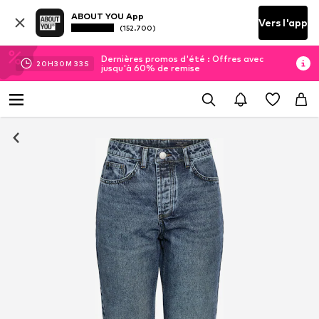
ABOUT YOU App
Vers l'app
(152.700)
Dernières promos d'été : Offres avec
20
H
30
M
33
S
jusqu'à 60% de remise