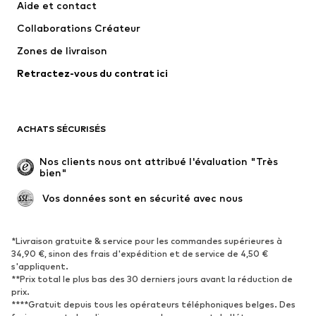
Aide et contact
T-shirts et tops
Pantalons
Collaborations Créateur
Vestes
Pulls et mailles
Zones de livraison
Lingerie
Blouses et tuniques
Retractez-vous du contrat ici
Manteaux
Jupes
Maillots de bain
Sweats
Blazers
Combinaisons et salopettes
ACHATS SÉCURISÉS
Grandes tailles
Maternité
Occasions spéciales
Exclusif
Nos clients nous ont attribué l'évaluation "Très 
bien"
Remise à neuf
 Vos données sont en sécurité avec nous
CHAUSSURES
Nouveautés
Tendance
*Livraison gratuite & service pour les commandes supérieures à
34,90 €, sinon des frais d'expédition et de service de 4,50 €
Baskets
Bottines
s'appliquent.
**Prix total le plus bas des 30 derniers jours avant la réduction de
Escarpins et talons hauts
Bottes
prix.
Sandales
Chaussures basses
****Gratuit depuis tous les opérateurs téléphoniques belges. Des