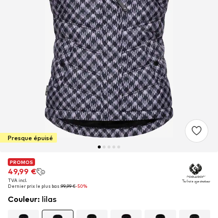
Presque épuisé
PROMOS
PROMOS
49,99 €
49,99 €
TVA incl.
TVA incl.
Dernier prix le plus bas :
Dernier prix le plus bas :
99,99 €
99,99 €
-50%
-50%
Couleur
:
lilas