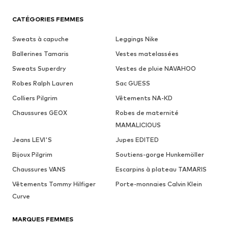
CATÉGORIES FEMMES
Sweats à capuche
Leggings Nike
Ballerines Tamaris
Vestes matelassées
Sweats Superdry
Vestes de pluie NAVAHOO
Robes Ralph Lauren
Sac GUESS
Colliers Pilgrim
Vêtements NA-KD
Chaussures GEOX
Robes de maternité
MAMALICIOUS
Jeans LEVI'S
Jupes EDITED
Bijoux Pilgrim
Soutiens-gorge Hunkemöller
Chaussures VANS
Escarpins à plateau TAMARIS
Vêtements Tommy Hilfiger
Porte-monnaies Calvin Klein
Curve
MARQUES FEMMES