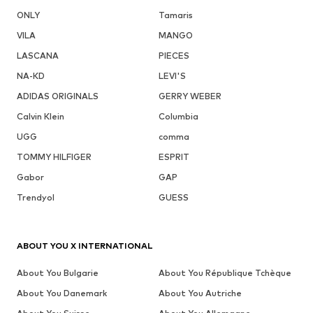
ONLY
Tamaris
VILA
MANGO
LASCANA
PIECES
NA-KD
LEVI'S
ADIDAS ORIGINALS
GERRY WEBER
Calvin Klein
Columbia
UGG
comma
TOMMY HILFIGER
ESPRIT
Gabor
GAP
Trendyol
GUESS
ABOUT YOU X INTERNATIONAL
About You Bulgarie
About You République Tchèque
About You Danemark
About You Autriche