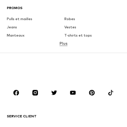
PROMOS
Pulls et mailles
Robes
Jeans
Vestes
Manteaux
T-shirts et tops
Plus
Pantalons
Lingerie
Jupes
Blouses et tuniques
Sweats
Blazers
Maillots de bain
Combinaisons et salopettes
Grandes tailles
Maternité
Chaussures
Sport
Accessoires
Premium
VÊTEMENTS
SERVICE CLIENT
Nouveautés
Tendance
Robes
Jeans