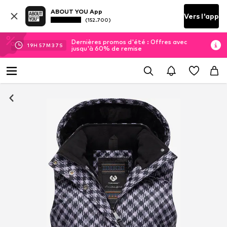
ABOUT YOU App
Vers l'app
(152.700)
Dernières promos d'été : Offres avec
19
H
57
M
36
S
jusqu'à 60% de remise