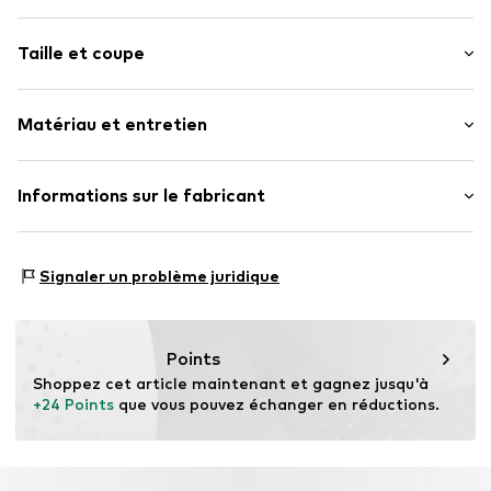
Mélange
Taille et coupe
Mailles
Col roulé
Longueur des manches : Manches longues
Col côtelé
Matériau et entretien
Longueur : Longueur normale
Ourlet droit
Coupe : Coupe étroite
Poignée structurée
Matériau : 46% Laine, 25% Polyamid (Nylon®), 23%
Informations sur le fabricant
Doux au toucher
Grille de tailles
Viscose, 6% Cachemire
Numéro d'article.
SEF7716002000001
Bestseller Textilhandels GmbH
Type de matériau : Maille fine
Modering 1
Pays d'origine : Bangladesh
Signaler un problème juridique
22457 Hamburg
DE
www.bestseller.com
Points
Shoppez cet article maintenant et gagnez jusqu'à 
+24 Points
 que vous pouvez échanger en réductions.