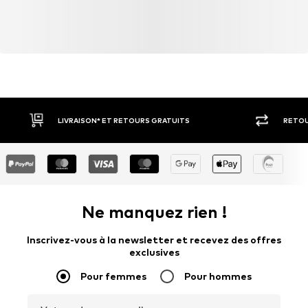
LIVRAISON* ET RETOURS GRATUITS
RETOU
Ne manquez rien !
Inscrivez-vous à la newsletter et recevez des offres
exclusives
Pour femmes
Pour hommes