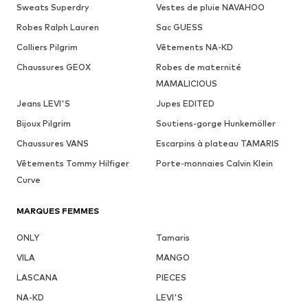
Sweats Superdry
Vestes de pluie NAVAHOO
Robes Ralph Lauren
Sac GUESS
Colliers Pilgrim
Vêtements NA-KD
Chaussures GEOX
Robes de maternité
MAMALICIOUS
Jeans LEVI'S
Jupes EDITED
Bijoux Pilgrim
Soutiens-gorge Hunkemöller
Chaussures VANS
Escarpins à plateau TAMARIS
Vêtements Tommy Hilfiger
Porte-monnaies Calvin Klein
Curve
MARQUES FEMMES
ONLY
Tamaris
VILA
MANGO
LASCANA
PIECES
NA-KD
LEVI'S