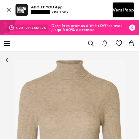
ABOUT YOU App
Vers l'app
(152.700)
Dernières promos d'été : Offres avec
02
J
17
H
46
M
57
S
jusqu'à 60% de remise