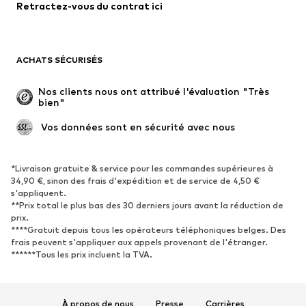
Retractez-vous du contrat ici
Manteaux
Jupes
Maillots de bain
Sweats
Blazers
Combinaisons et salopettes
ACHATS SÉCURISÉS
Grandes tailles
Maternité
Occasions spéciales
Exclusif
Nos clients nous ont attribué l'évaluation "Très 
bien"
Remise à neuf
 Vos données sont en sécurité avec nous
CHAUSSURES
Nouveautés
Tendance
*Livraison gratuite & service pour les commandes supérieures à
34,90 €, sinon des frais d'expédition et de service de 4,50 €
Baskets
Bottines
s'appliquent.
**Prix total le plus bas des 30 derniers jours avant la réduction de
Escarpins et talons hauts
Bottes
prix.
Sandales
Chaussures basses
****Gratuit depuis tous les opérateurs téléphoniques belges. Des
frais peuvent s'appliquer aux appels provenant de l'étranger.
Chaussures de sport
Ballerines
******Tous les prix incluent la TVA.
Mules
Chaussons
Chaussures aquatiques
Exclusif
À propos de nous
Presse
Carrières