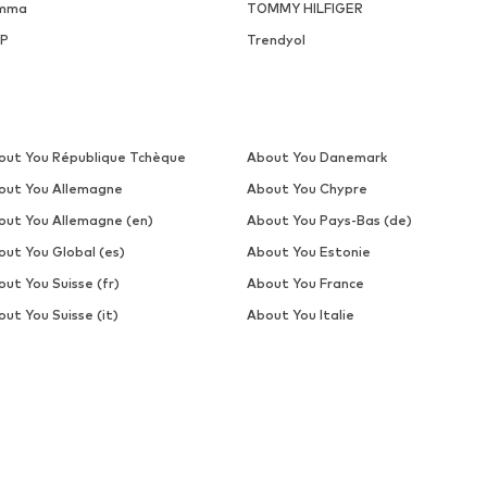
mma
TOMMY HILFIGER
P
Trendyol
out You République Tchèque
About You Danemark
out You Allemagne
About You Chypre
out You Allemagne (en)
About You Pays-Bas (de)
out You Global (es)
About You Estonie
ut You Suisse (fr)
About You France
ut You Suisse (it)
About You Italie
out You Belgique
About You Pays-Bas
out You Roumanie
About You Estonie (ru)
out You Slovénie
About You Suède