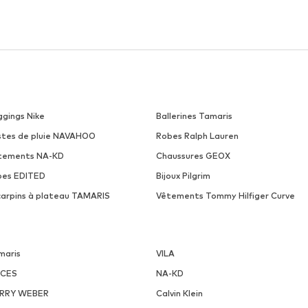
ggings Nike
Ballerines Tamaris
stes de pluie NAVAHOO
Robes Ralph Lauren
tements NA-KD
Chaussures GEOX
pes EDITED
Bijoux Pilgrim
carpins à plateau TAMARIS
Vêtements Tommy Hilfiger Curve
maris
VILA
ECES
NA-KD
RRY WEBER
Calvin Klein