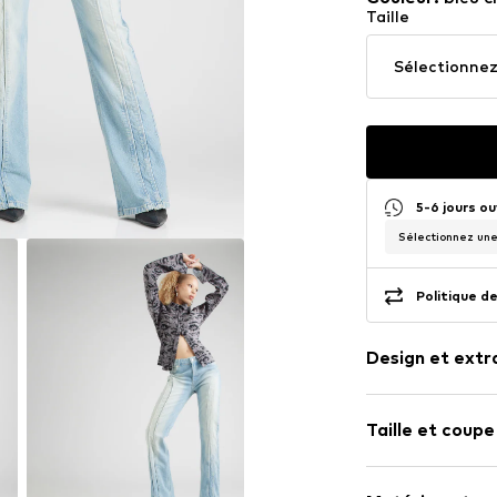
Taille
Sélectionnez 
5-6 jours o
Sélectionnez une 
Politique de
Design et extr
Couleur unie
Taille et coupe
Jeans
Light washed
Longueur : Lo
Ourlet / bord