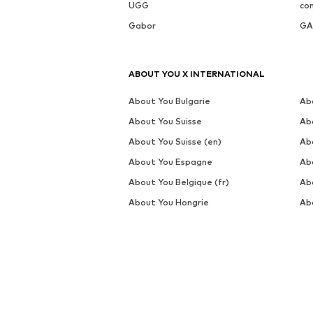
UGG
co
Gabor
GA
ABOUT YOU X INTERNATIONAL
About You Bulgarie
Ab
About You Suisse
Ab
About You Suisse (en)
Ab
About You Espagne
Ab
About You Belgique (fr)
Abo
About You Hongrie
Abo
About You Lettonie
Ab
About You Portugal
Ab
About You Slovaquie
Ab