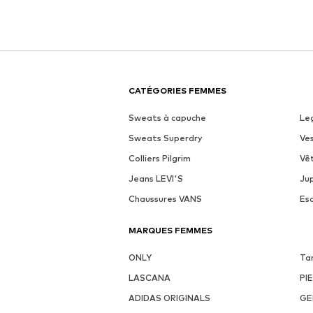
CATÉGORIES FEMMES
Sweats à capuche
Le
Sweats Superdry
Ve
Colliers Pilgrim
Vê
Jeans LEVI'S
Ju
Chaussures VANS
Es
MARQUES FEMMES
ONLY
Ta
LASCANA
PI
ADIDAS ORIGINALS
GE