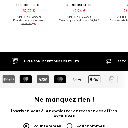
STUDIOSELECT
STUDIOSELECT
25,42 €
14,94 €
26
À l'origine : 29,90 €
À l'origine : 24,90 €
À l'origi
Dernier prix le plus bas :
Dernier prix le plus bas :
14,94 €
Dernier prix le
26,90 €
-5%
RETOUR SOUS 30 JOURS
LARGE SÉ
Ne manquez rien !
Inscrivez-vous à la newsletter et recevez des offres
exclusives
Pour femmes
Pour hommes