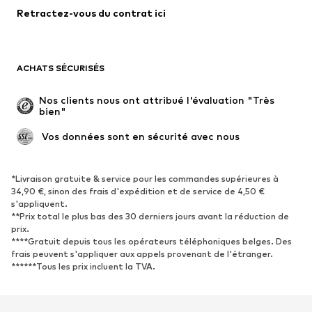
Retractez-vous du contrat ici
Manteaux
Jupes
Maillots de bain
Sweats
Blazers
Combinaisons et salopettes
ACHATS SÉCURISÉS
Grandes tailles
Maternité
Occasions spéciales
Exclusif
Nos clients nous ont attribué l'évaluation "Très 
bien"
Remise à neuf
 Vos données sont en sécurité avec nous
CHAUSSURES
Nouveautés
Tendance
*Livraison gratuite & service pour les commandes supérieures à
34,90 €, sinon des frais d'expédition et de service de 4,50 €
Baskets
Bottines
s'appliquent.
**Prix total le plus bas des 30 derniers jours avant la réduction de
Escarpins et talons hauts
Bottes
prix.
Sandales
Chaussures basses
****Gratuit depuis tous les opérateurs téléphoniques belges. Des
frais peuvent s'appliquer aux appels provenant de l'étranger.
Chaussures de sport
Ballerines
******Tous les prix incluent la TVA.
Mules
Chaussons
Chaussures aquatiques
Exclusif