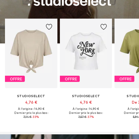
OFFRE
OFFRE
OFFRE
STUDIOSELECT
STUDIOSELECT
STUDI
4,76 €
4,76 €
De 
À l'origine : 14,90 €
À l'origine : 14,90 €
À l'origi
Dernier prix le plus bas :
Dernier prix le plus bas :
Dernier pri
7,14 €
-33%
7,57 €
-37%
5,94