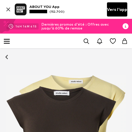
ABOUT YOU App
Vers l'app
(152.700)
Dernières promos d'été : Offres avec
14
H
14
M
40
S
jusqu'à 60% de remise