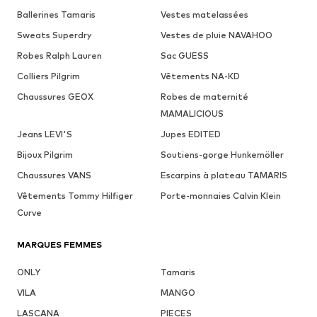
Ballerines Tamaris
Vestes matelassées
Sweats Superdry
Vestes de pluie NAVAHOO
Robes Ralph Lauren
Sac GUESS
Colliers Pilgrim
Vêtements NA-KD
Chaussures GEOX
Robes de maternité
MAMALICIOUS
Jeans LEVI'S
Jupes EDITED
Bijoux Pilgrim
Soutiens-gorge Hunkemöller
Chaussures VANS
Escarpins à plateau TAMARIS
Vêtements Tommy Hilfiger
Porte-monnaies Calvin Klein
Curve
MARQUES FEMMES
ONLY
Tamaris
VILA
MANGO
LASCANA
PIECES