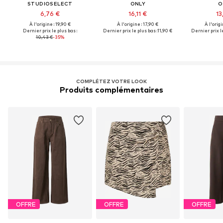
STUDIOSELECT
ONLY
O
6,76 €
16,11 €
13
À l'origine : 19,90 €
À l'origine : 17,90 €
À l'origi
Dernier prix le plus bas :
Dernier prix le plus bas :
11,90 €
Dernier prix le
10,43 €
-35%
COMPLÉTEZ VOTRE LOOK
Produits complémentaires
OFFRE
OFFRE
OFFRE