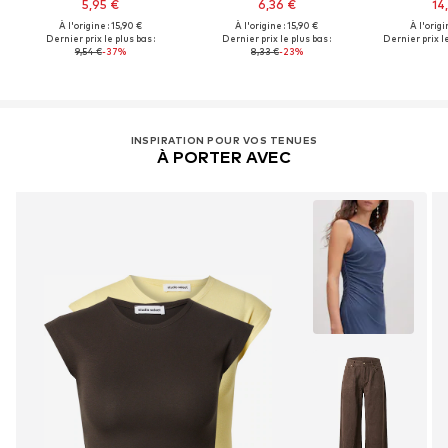
5,95 €
6,36 €
14
À l'origine : 15,90 €
À l'origine : 15,90 €
À l'origi
Dernier prix le plus bas :
Dernier prix le plus bas :
Dernier prix le
9,54 €
-37%
8,33 €
-23%
INSPIRATION POUR VOS TENUES
À PORTER AVEC