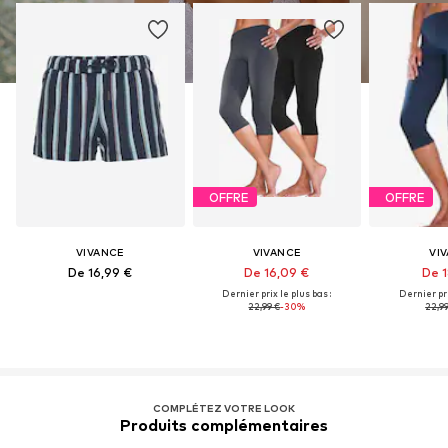
OFFRE
OFFRE
VIVANCE
VIVANCE
VI
De 16,99 €
De 16,09 €
De 1
Dernier prix le plus bas :
Dernier pri
22,99 €
-30%
22,99
COMPLÉTEZ VOTRE LOOK
Produits complémentaires