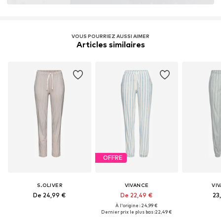
VOUS POURRIEZ AUSSI AIMER
Articles similaires
OFFRE
S.OLIVER
VIVANCE
VI
De 24,99 €
De 22,49 €
23
À l'origine : 24,99 €
Dernier prix le plus bas :
22,49 €