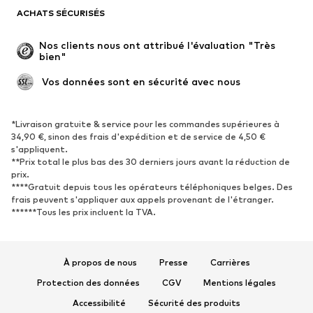
Blazers
Combinaisons et salopettes
ACHATS SÉCURISÉS
Grandes tailles
Maternité
Occasions spéciales
Exclusif
Nos clients nous ont attribué l'évaluation "Très 
bien"
Remise à neuf
 Vos données sont en sécurité avec nous
CHAUSSURES
Nouveautés
Tendance
*Livraison gratuite & service pour les commandes supérieures à
34,90 €, sinon des frais d'expédition et de service de 4,50 €
Baskets
Bottines
s'appliquent.
**Prix total le plus bas des 30 derniers jours avant la réduction de
Escarpins et talons hauts
Bottes
prix.
Sandales
Chaussures basses
****Gratuit depuis tous les opérateurs téléphoniques belges. Des
frais peuvent s'appliquer aux appels provenant de l'étranger.
Chaussures de sport
Ballerines
******Tous les prix incluent la TVA.
Mules
Chaussons
Chaussures aquatiques
Exclusif
À propos de nous
Presse
Carrières
SPORT
Protection des données
CGV
Mentions légales
Vêtements de sport
Disciplines sportives
Accessibilité
Sécurité des produits