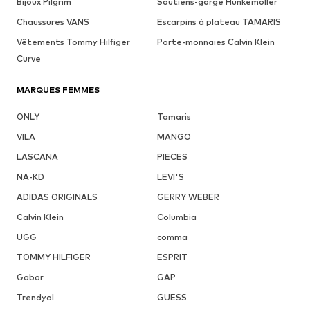
Bijoux Pilgrim
Soutiens-gorge Hunkemöller
Chaussures VANS
Escarpins à plateau TAMARIS
Vêtements Tommy Hilfiger
Porte-monnaies Calvin Klein
Curve
MARQUES FEMMES
ONLY
Tamaris
VILA
MANGO
LASCANA
PIECES
NA-KD
LEVI'S
ADIDAS ORIGINALS
GERRY WEBER
Calvin Klein
Columbia
UGG
comma
TOMMY HILFIGER
ESPRIT
Gabor
GAP
Trendyol
GUESS