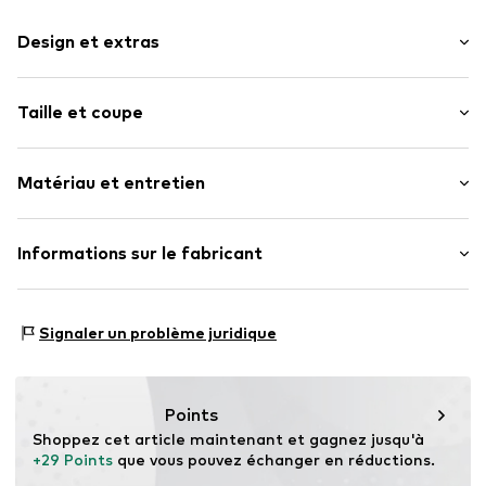
Design et extras
Rayé
Taille et coupe
Jersey
Motifs all-over
Longueur : Long / Maxi
Matière adaptée à la peau
Matériau et entretien
Grille de tailles
Numéro d'article.
VIV1688002000005
Matériau : 50% Coton, 50% Viscose
Informations sur le fabricant
AproductZ GmbH
Werner-Otto-Straße 1 – 7
Signaler un problème juridique
22179 Hamburg
DE
customer-service@aproductz.com
Points
Shoppez cet article maintenant et gagnez jusqu'à 
+29 Points
 que vous pouvez échanger en réductions.