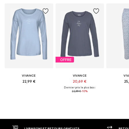
OFFRE
VIVANCE
VIVANCE
VI
22,99 €
20,69 €
25
Dernier prix le plus bas :
22,99 €
-10%
RETOUR SOUS 30 JOURS
LARGE