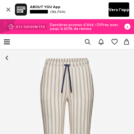
ABOUT YOU App
Vers l'app
(152.700)
Dernières promos d'été : Offres avec
01
J
12
H
30
M
16
S
jusqu'à 60% de remise