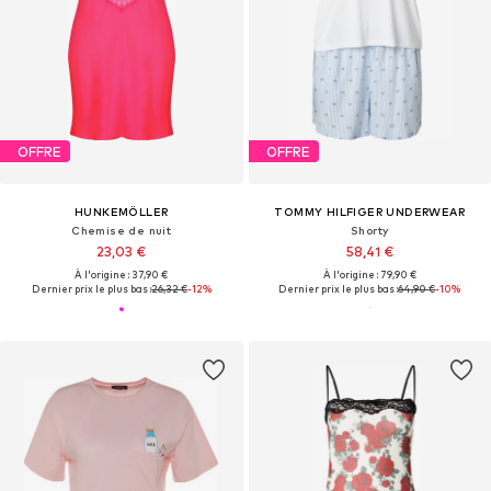
OFFRE
OFFRE
HUNKEMÖLLER
TOMMY HILFIGER UNDERWEAR
Chemise de nuit
Shorty
23,03 €
58,41 €
À l'origine : 37,90 €
À l'origine : 79,90 €
Dernier prix le plus bas :
26,32 €
-12%
Dernier prix le plus bas :
64,90 €
-10%