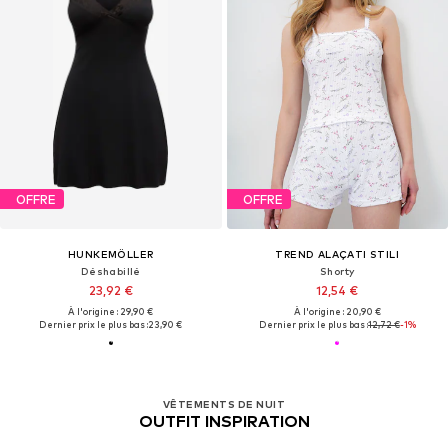
OFFRE
OFFRE
HUNKEMÖLLER
TREND ALAÇATI STILI
Déshabillé
Shorty
23,92 €
12,54 €
À l'origine : 29,90 €
À l'origine : 20,90 €
Dernier prix le plus bas :
23,90 €
Dernier prix le plus bas :
12,72 €
-1%
VÊTEMENTS DE NUIT
OUTFIT INSPIRATION