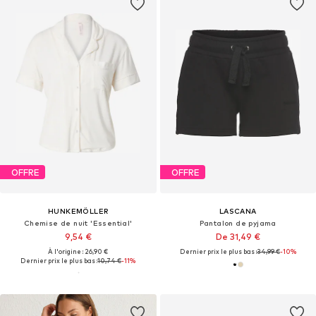
OFFRE
OFFRE
HUNKEMÖLLER
LASCANA
Chemise de nuit 'Essential'
Pantalon de pyjama
9,54 €
De 31,49 €
À l'origine : 26,90 €
Dernier prix le plus bas :
34,99 €
-10%
Dernier prix le plus bas :
10,74 €
-11%