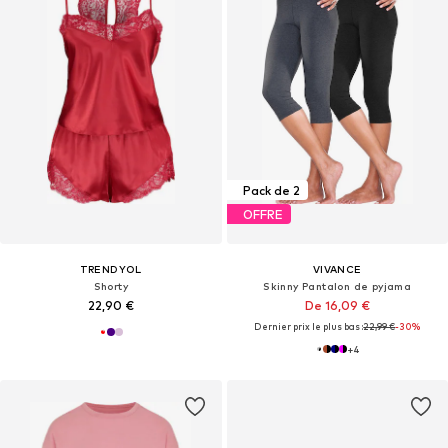
Pack de 2
OFFRE
TRENDYOL
VIVANCE
Shorty
Skinny Pantalon de pyjama
22,90 €
De 16,09 €
Dernier prix le plus bas :
22,99 €
-30%
+
4