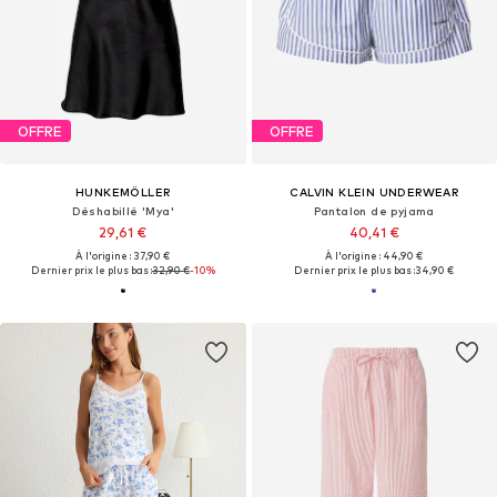
OFFRE
OFFRE
HUNKEMÖLLER
CALVIN KLEIN UNDERWEAR
Déshabillé 'Mya'
Pantalon de pyjama
29,61 €
40,41 €
À l'origine : 37,90 €
À l'origine : 44,90 €
Dernier prix le plus bas :
32,90 €
-10%
Dernier prix le plus bas :
34,90 €