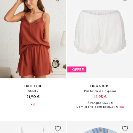
OFFRE
TRENDYOL
LINGADORE
Shorty
Pantalon de pyjama
21,90 €
14,95 €
À l'origine : 39,90 €
Dernier prix le plus bas :
17,94 €
-16%