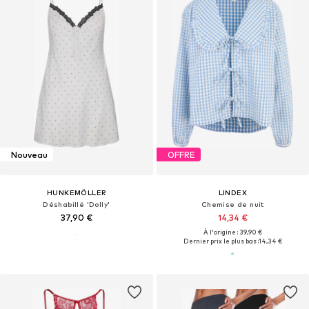
Nouveau
OFFRE
HUNKEMÖLLER
LINDEX
Déshabillé 'Dolly'
Chemise de nuit
37,90 €
14,34 €
À l'origine : 39,90 €
Dernier prix le plus bas :
14,34 €