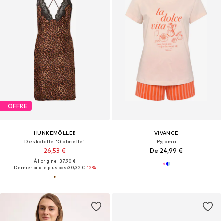
OFFRE
HUNKEMÖLLER
VIVANCE
Déshabillé 'Gabrielle'
Pyjama
26,53 €
De 24,99 €
À l'origine : 37,90 €
Dernier prix le plus bas :
30,32 €
-12%