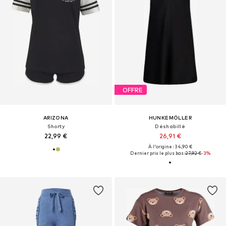
OFFRE
ARIZONA
HUNKEMÖLLER
Shorty
Déshabillé
22,99 €
26,91 €
À l'origine : 34,90 €
Dernier prix le plus bas :
27,92 €
-3%