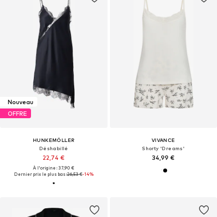
Nouveau
OFFRE
HUNKEMÖLLER
VIVANCE
Déshabillé
Shorty 'Dreams'
22,74 €
34,99 €
À l'origine : 37,90 €
Dernier prix le plus bas :
26,53 €
-14%