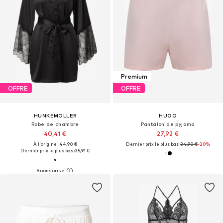
Premium
OFFRE
OFFRE
HUNKEMÖLLER
HUGO
Robe de chambre
Pantalon de pyjama
40,41 €
27,92 €
À l'origine : 44,90 €
Dernier prix le plus bas :
34,90 €
-20%
Dernier prix le plus bas :
35,91 €