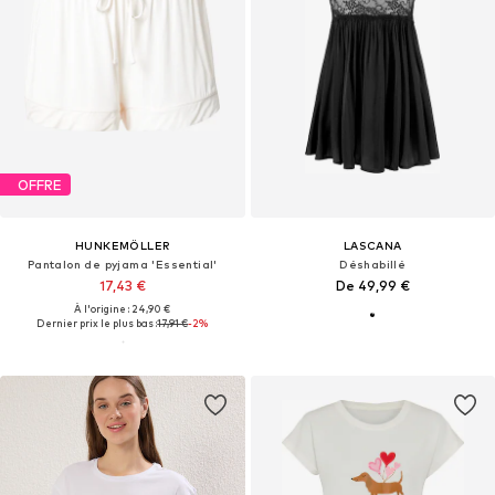
OFFRE
HUNKEMÖLLER
LASCANA
Pantalon de pyjama 'Essential'
Déshabillé
17,43 €
De 49,99 €
À l'origine : 24,90 €
Dernier prix le plus bas :
17,91 €
-2%