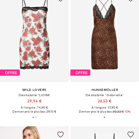
OFFRE
OFFRE
WILD LOVERS
HUNKEMÖLLER
Déshabillé 'LIORA'
Déshabillé 'Gabrielle'
29,94 €
26,53 €
À l'origine : 74,90 €
À l'origine : 37,90 €
Dernier prix le plus bas :
29,10 €
Dernier prix le plus bas :
30,32 €
-12%