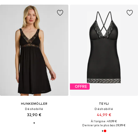
OFFRE
HUNKEMÖLLER
TEYLI
Déshabillé
Déshabillé
32,90 €
44,99 €
À l'origine : 49,99 €
Dernier prix le plus bas :
39,99 €