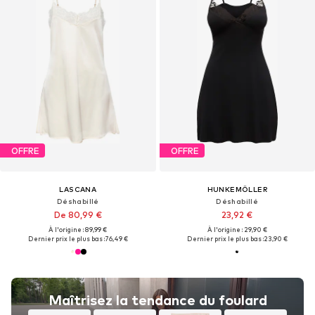
OFFRE
OFFRE
LASCANA
HUNKEMÖLLER
Déshabillé
Déshabillé
De 80,99 €
23,92 €
À l'origine : 89,99 €
À l'origine : 29,90 €
Dernier prix le plus bas :
76,49 €
Dernier prix le plus bas :
23,90 €
Maîtrisez la tendance du foulard