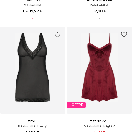
LASCANA
HUNKEMÖLLER
Déshabillé
Déshabillé
De 39,99 €
39,90 €
OFFRE
TEYLI
TRENDYOL
Déshabillé 'Herty'
Déshabillé 'Nighty'
53,96 €
17,93 €