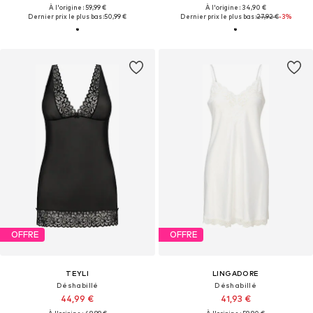
À l'origine : 59,99 €
À l'origine : 34,90 €
Dernier prix le plus bas :
50,99 €
Dernier prix le plus bas :
27,92 €
-3%
OFFRE
OFFRE
TEYLI
LINGADORE
Déshabillé
Déshabillé
44,99 €
41,93 €