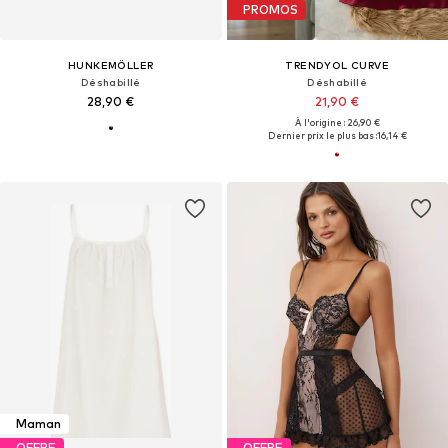
PROMOS
HUNKEMÖLLER
TRENDYOL CURVE
Déshabillé
Déshabillé
28,90 €
21,90 €
À l'origine : 26,90 €
Dernier prix le plus bas :
16,14 €
Maman
OFFRE
OFFRE