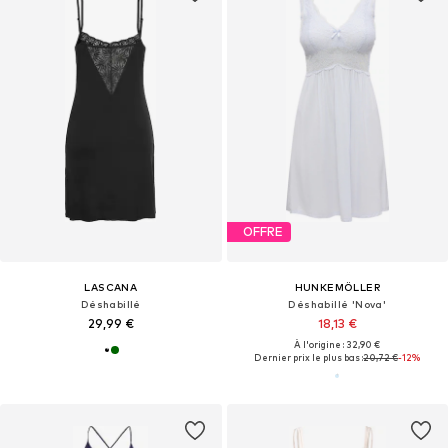
OFFRE
LASCANA
HUNKEMÖLLER
Déshabillé
Déshabillé 'Nova'
29,99 €
18,13 €
À l'origine : 32,90 €
Dernier prix le plus bas :
20,72 €
-12%