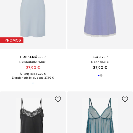
PROMOS
HUNKEMÖLLER
S.OLIVER
Déshabillé 'Miri'
Déshabillé
27,90 €
37,90 €
À l'origine : 34,90 €
Dernier prix le plus bas :
27,92 €