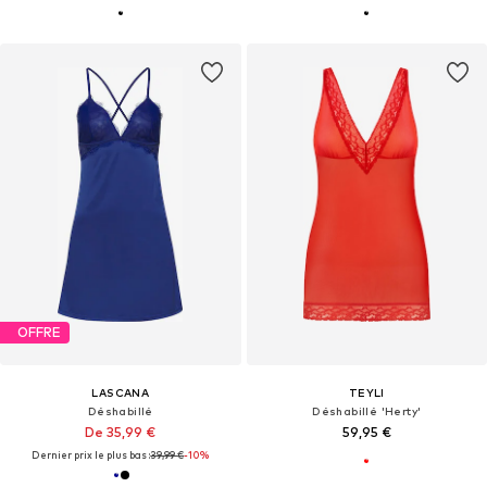
OFFRE
LASCANA
TEYLI
Déshabillé
Déshabillé 'Herty'
De 35,99 €
59,95 €
Dernier prix le plus bas :
39,99 €
-10%