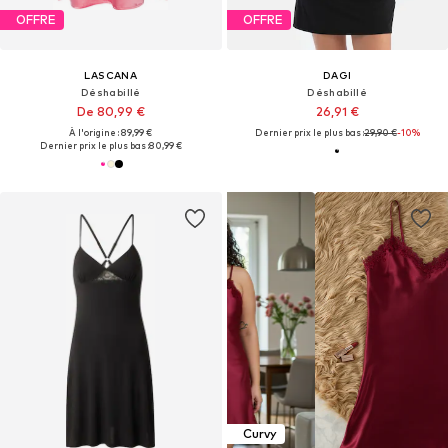
OFFRE
OFFRE
LASCANA
DAGI
Déshabillé
Déshabillé
De 80,99 €
26,91 €
À l'origine : 89,99 €
Dernier prix le plus bas :
29,90 €
-10%
Dernier prix le plus bas :
80,99 €
Curvy