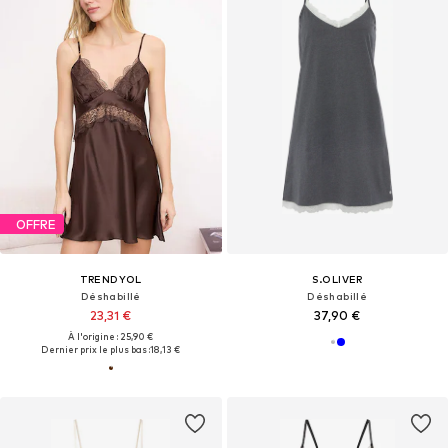
OFFRE
TRENDYOL
S.OLIVER
Déshabillé
Déshabillé
23,31 €
37,90 €
À l'origine : 25,90 €
Dernier prix le plus bas :
18,13 €