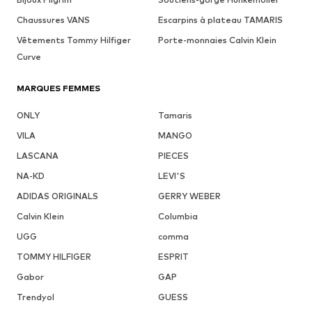
Chaussures VANS
Escarpins à plateau TAMARIS
Vêtements Tommy Hilfiger
Porte-monnaies Calvin Klein
Curve
MARQUES FEMMES
ONLY
Tamaris
VILA
MANGO
LASCANA
PIECES
NA-KD
LEVI'S
ADIDAS ORIGINALS
GERRY WEBER
Calvin Klein
Columbia
UGG
comma
TOMMY HILFIGER
ESPRIT
Gabor
GAP
Trendyol
GUESS