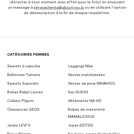
rétracter à tout moment avec effet pour le futur en envoyant
un message à
serviceclients@aboutyou.lu
ou en utilisant l'option
de désinscription à la fin de chaque newsletter.
CATÉGORIES FEMMES
Sweats à capuche
Leggings Nike
Ballerines Tamaris
Vestes matelassées
Sweats Superdry
Vestes de pluie NAVAHOO
Robes Ralph Lauren
Sac GUESS
Colliers Pilgrim
Vêtements NA-KD
Chaussures GEOX
Robes de maternité
MAMALICIOUS
Jeans LEVI'S
Jupes EDITED
Bijoux Pilgrim
Soutiens-gorge Hunkemöller