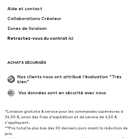
Robes
Jeans
Aide et contact
T-shirts et tops
Pantalons
Collaborations Créateur
Vestes
Pulls et mailles
Zones de livraison
Lingerie
Blouses et tuniques
Retractez-vous du contrat ici
Manteaux
Jupes
Maillots de bain
Sweats
Blazers
Combinaisons et salopettes
ACHATS SÉCURISÉS
Grandes tailles
Maternité
Occasions spéciales
Exclusif
Nos clients nous ont attribué l'évaluation "Très 
bien"
Remise à neuf
 Vos données sont en sécurité avec nous
CHAUSSURES
Nouveautés
Tendance
*Livraison gratuite & service pour les commandes supérieures à
34,90 €, sinon des frais d'expédition et de service de 4,50 €
Baskets
Bottines
s'appliquent.
**Prix total le plus bas des 30 derniers jours avant la réduction de
Escarpins et talons hauts
Bottes
prix.
Sandales
Chaussures basses