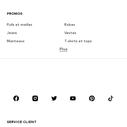
PROMOS
Pulls et mailles
Robes
Jeans
Vestes
Manteaux
T-shirts et tops
Plus
Pantalons
Lingerie
Jupes
Blouses et tuniques
Sweats
Blazers
Maillots de bain
Combinaisons et salopettes
Grandes tailles
Maternité
Chaussures
Sport
Accessoires
Premium
VÊTEMENTS
SERVICE CLIENT
Nouveautés
Tendance