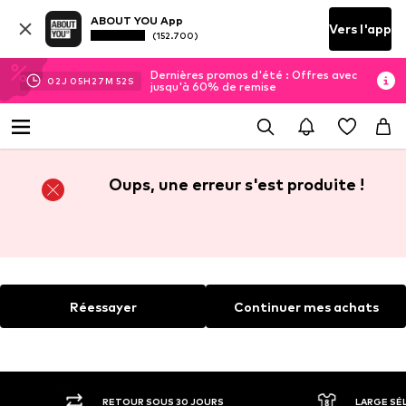
ABOUT YOU App
Vers l'app
(152.700)
Dernières promos d'été : Offres avec
02
J
05
H
27
M
52
S
jusqu'à 60% de remise
Oups, une erreur s'est produite !
Réessayer
Continuer mes achats
RETOUR SOUS 30 JOURS
LARGE SÉ