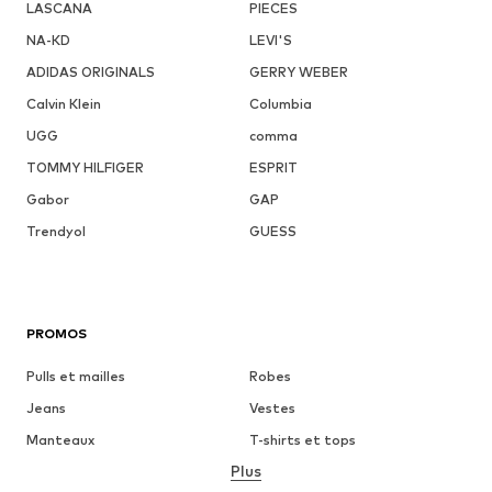
LASCANA
PIECES
NA-KD
LEVI'S
ADIDAS ORIGINALS
GERRY WEBER
Calvin Klein
Columbia
UGG
comma
TOMMY HILFIGER
ESPRIT
Gabor
GAP
Trendyol
GUESS
PROMOS
Pulls et mailles
Robes
Jeans
Vestes
Manteaux
T-shirts et tops
Plus
Pantalons
Lingerie