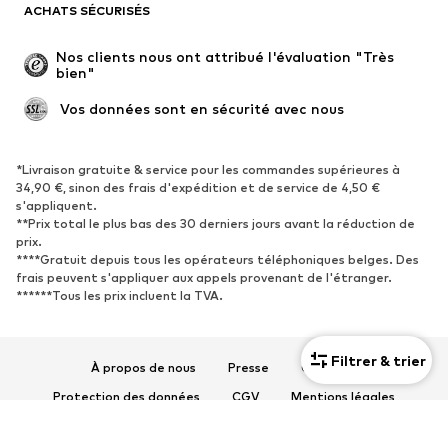
ACHATS SÉCURISÉS
Grandes tailles
Maternité
Occasions spéciales
Exclusif
Nos clients nous ont attribué l'évaluation "Très 
bien"
Remise à neuf
 Vos données sont en sécurité avec nous
CHAUSSURES
Nouveautés
Tendance
*Livraison gratuite & service pour les commandes supérieures à
34,90 €, sinon des frais d'expédition et de service de 4,50 €
Baskets
Bottines
s'appliquent.
**Prix total le plus bas des 30 derniers jours avant la réduction de
Escarpins et talons hauts
Bottes
prix.
Sandales
Chaussures basses
****Gratuit depuis tous les opérateurs téléphoniques belges. Des
frais peuvent s'appliquer aux appels provenant de l'étranger.
Chaussures de sport
Ballerines
******Tous les prix incluent la TVA.
Mules
Chaussons
Chaussures aquatiques
Exclusif
Filtrer & trier
À propos de nous
Presse
Carrières
SPORT
Protection des données
CGV
Mentions légales
Vêtements de sport
Disciplines sportives
Accessibilité
Sécurité des produits