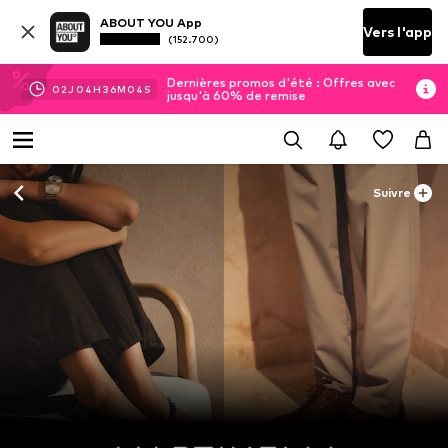
ABOUT YOU App
Vers l'app
(152.700)
Dernières promos d'été : Offres avec
02
J
04
H
36
M
04
S
jusqu'à 60% de remise
Suivre