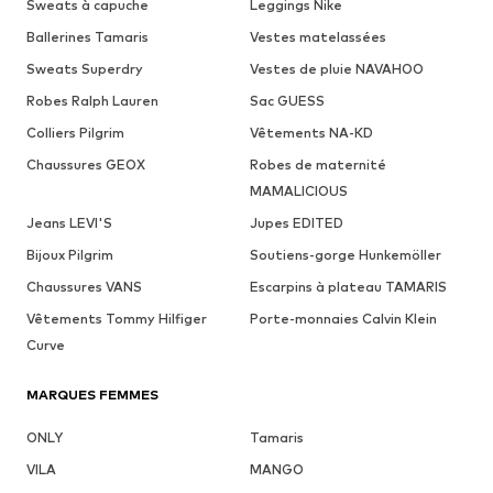
Sweats à capuche
Leggings Nike
Ballerines Tamaris
Vestes matelassées
Sweats Superdry
Vestes de pluie NAVAHOO
Robes Ralph Lauren
Sac GUESS
Colliers Pilgrim
Vêtements NA-KD
Chaussures GEOX
Robes de maternité
MAMALICIOUS
Jeans LEVI'S
Jupes EDITED
Bijoux Pilgrim
Soutiens-gorge Hunkemöller
Chaussures VANS
Escarpins à plateau TAMARIS
Vêtements Tommy Hilfiger
Porte-monnaies Calvin Klein
Curve
MARQUES FEMMES
ONLY
Tamaris
VILA
MANGO