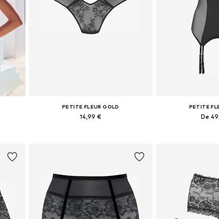
PETITE FLEUR GOLD
PETITE F
14,99 €
De 49
s
Tailles disponibles: XXS-XS, S-M, XXL-XXXL
Disponible en pl
Ajouter au panier
Ajouter 