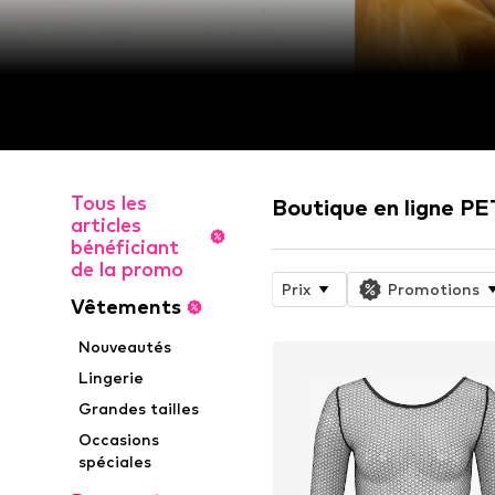
Tous les
Boutique en ligne 
articles
bénéficiant
de la promo
Prix
Promotions
Vêtements
Nouveautés
Lingerie
Grandes tailles
Occasions
spéciales