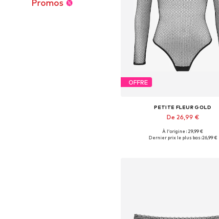
Promos
OFFRE
PETITE FLEUR GOLD
De 26,99 €
À l'origine : 29,99 €
Tailles disponibles: XS, XS-S, M
Dernier prix le plus bas :
26,99 €
Ajouter au panier