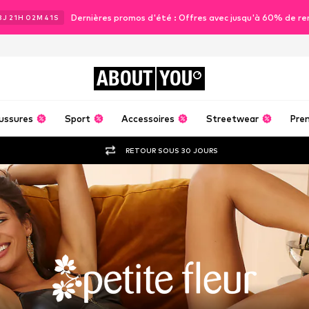
Dernières promos d'été : Offres avec jusqu'à 60% de re
3
J
21
H
02
M
40
S
ABOUT
YOU
ussures
Sport
Accessoires
Streetwear
Pre
RETOUR SOUS 30 JOURS