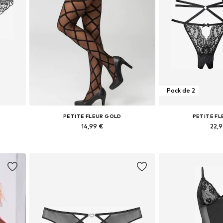
Pack de 2
PETITE FLEUR GOLD
PETITE F
14,99 €
22,
L
Tailles disponibles: XS-S, M, L
Tailles disponible
Ajouter au panier
Ajouter 