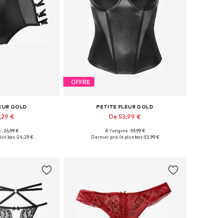
OFFRE
LEUR GOLD
PETITE FLEUR GOLD
,29 €
De 53,99 €
 : 26,99 €
À l'origine : 59,99 €
usieurs tailles
Disponible en plusieurs tailles
lus bas :
24,29 €
Dernier prix le plus bas :
53,99 €
au panier
Ajouter au panier