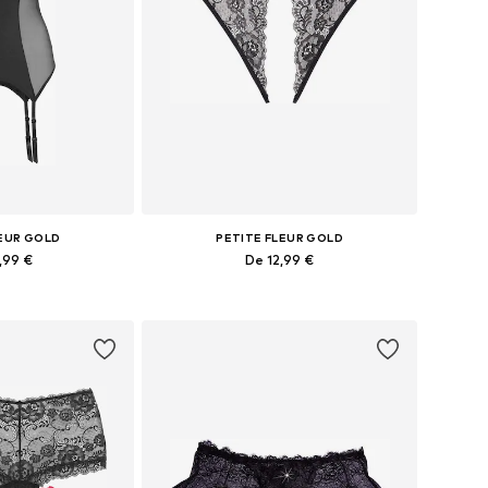
LEUR GOLD
PETITE FLEUR GOLD
,99 €
De 12,99 €
usieurs tailles
Tailles disponibles: XS, XS-S, L, XL
au panier
Ajouter au panier