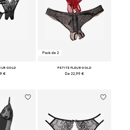
Pack de 2
LEUR GOLD
PETITE FLEUR GOLD
99 €
De 22,99 €
s: XS, XS-S, M, L
Tailles disponibles: XS-S, M, XL, XXXL
au panier
Ajouter au panier