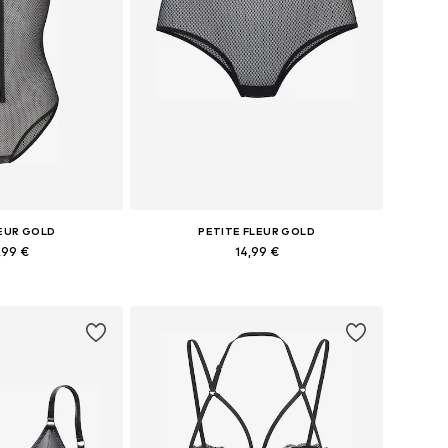
LEUR GOLD
PETITE FLEUR GOLD
,99 €
14,99 €
bles: M, L, XL
Tailles disponibles: XS-S, M
au panier
Ajouter au panier