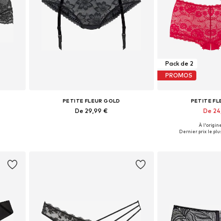
Pack de 2
PROMOS
PETITE FLEUR GOLD
PETITE F
De 29,99 €
De 24
À l'origine
Tailles disponibles: S-M, L-XL, XXL-XXXL, 6XL-7XL
Disponible en plusieurs tailles
Disponible en pl
Dernier prix le plus
Ajouter au panier
Ajouter 