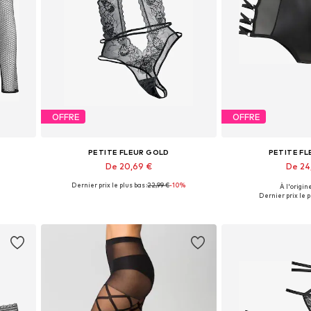
OFFRE
OFFRE
PETITE FLEUR GOLD
PETITE F
De 20,69 €
De 24
Dernier prix le plus bas :
22,99 €
-10%
À l'origine
, L
Disponible en plusieurs tailles
Disponible en pl
Dernier prix le p
Ajouter au panier
Ajouter 