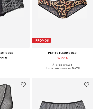
PROMOS
LEUR GOLD
PETITE FLEUR GOLD
,99 €
15,99 €
À l'origine : 19,99 €
usieurs tailles
Tailles disponibles: L-XL, XXL-XXXL
Dernier prix le plus bas :
12,79 €
au panier
Ajouter au panier