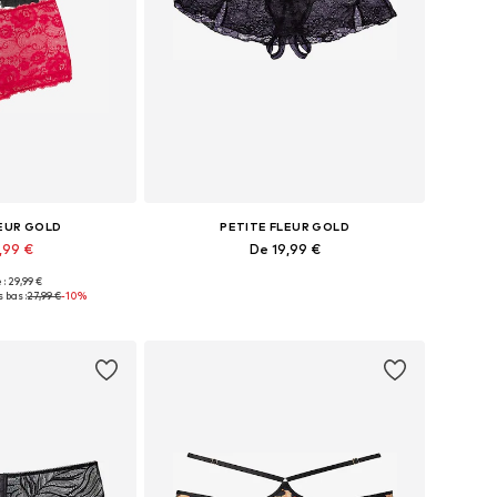
LEUR GOLD
PETITE FLEUR GOLD
,99 €
De 19,99 €
 : 29,99 €
usieurs tailles
Tailles disponibles: S-M, L-XL, XXL-XXXL, 4XL
 bas :
27,99 €
-10%
au panier
Ajouter au panier