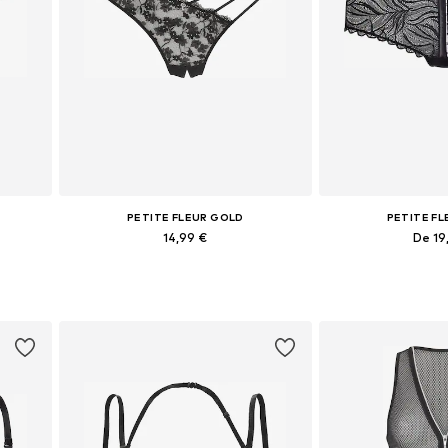
PETITE FLEUR GOLD
PETITE F
14,99 €
De 19
L
Tailles disponibles: XS, XS-S, M, L
Disponible en pl
Ajouter au panier
Ajouter 