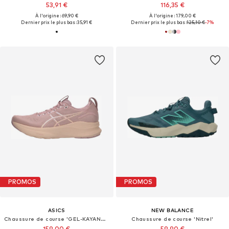
53,91 €
116,35 €
À l'origine : 69,90 €
À l'origine : 179,00 €
Dernier prix le plus bas :
35,91 €
Dernier prix le plus bas :
125,10 €
-7%
PROMOS
PROMOS
ASICS
NEW BALANCE
Chaussure de course 'GEL-KAYANO 32'
Chaussure de course 'Nitrel'
159,00 €
59,90 €