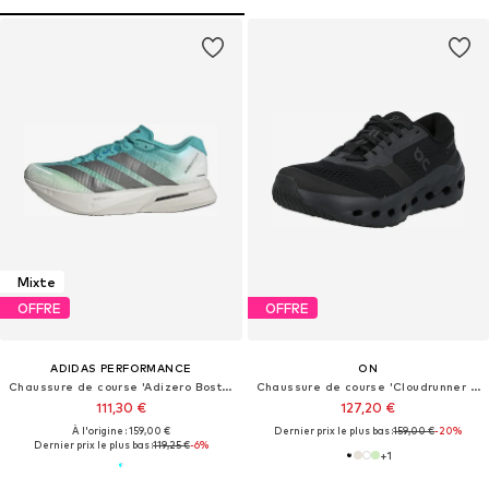
Mixte
OFFRE
OFFRE
ADIDAS PERFORMANCE
ON
Chaussure de course 'Adizero Boston 13'
Chaussure de course 'Cloudrunner 3'
111,30 €
127,20 €
À l'origine : 159,00 €
Dernier prix le plus bas :
159,00 €
-20%
Dernier prix le plus bas :
119,25 €
-6%
+
1