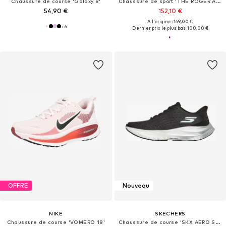
Chaussure de course 'Galaxy 8'
Chaussure de sport 'THE ROGER ADV Pro Clay'
54,90 €
152,10 €
À l'origine : 169,00 €
+
6
Dernier prix le plus bas :
100,00 €
OFFRE
Nouveau
NIKE
SKECHERS
Chaussure de course 'VOMERO 18'
Chaussure de course 'SKX AERO SPARK'