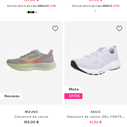
Dernier prix le plus bas :
199,00 €
-20%
Dernier prix le plus bas :
99,90 €
-40%
+
1
Mixte
Nouveau
OFFRE
MIZUNO
ASICS
Chaussure de course
Chaussure de course 'GEL-CONTEND 9'
159,00 €
41,94 €