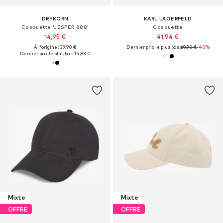
DRYKORN
KARL LAGERFELD
Casquette 'JESPER 888'
Casquette
14,95 €
41,94 €
À l'origine : 39,90 €
Dernier prix le plus bas :
69,90 €
-40%
Dernier prix le plus bas :
14,93 €
Mixte
Mixte
OFFRE
OFFRE