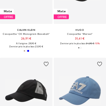
Mixte
Mixte
OFFRE
OFFRE
CALVIN KLEIN
HUGO
Casquette 'CK Monogram Baseball'
Casquette 'Marsel'
26,91 €
31,41 €
À l'origine : 29,90 €
Dernier prix le plus bas :
34,90 €
-10%
Dernier prix le plus bas :
23,90 €