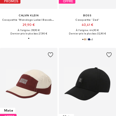
PROMOS
OFFRE
CALVIN KLEIN
BOSS
Casquette 'Monologo Label Baseball'
Casquette 'Zed'
29,90 €
40,41 €
À l'origine : 39,90 €
À l'origine : 44,90 €
Dernier prix le plus bas :
27,90 €
Dernier prix le plus bas :
32,90 €
+
1
Mixte