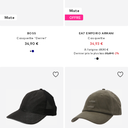
Mixte
Mixte
OFFRE
BOSS
EA7 EMPORIO ARMANI
Casquette 'Derrel'
Casquette
34,90 €
34,93 €
À l'origine : 69,90 €
Dernier prix le plus bas :
35,69 €
-2%