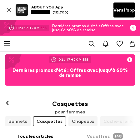
ABOUT YOU App
Vers l'app
(152.700)
Dernières promos d'été : Offres avec
02
J
17
H
20
M
53
S
jusqu'à 60% de remise
02
J
17
H
20
M
53
S
Dernières promos d'été : Offres avec jusqu'à 60%
de remise
Casquettes
pour femmes
Bonnets
Casquettes
Chapeaux
Cache-oreilles 
Tous les articles
Vos offres
148