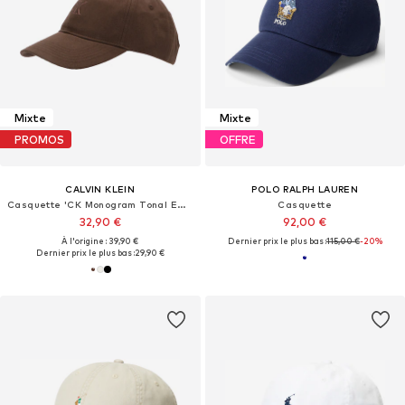
Mixte
Mixte
PROMOS
OFFRE
CALVIN KLEIN
POLO RALPH LAUREN
Casquette 'CK Monogram Tonal Embroidery Baseball'
Casquette
32,90 €
92,00 €
À l'origine : 39,90 €
Dernier prix le plus bas :
115,00 €
-20%
Dernier prix le plus bas :
29,90 €