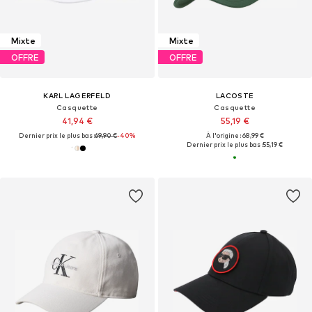
Mixte
Mixte
OFFRE
OFFRE
KARL LAGERFELD
LACOSTE
Casquette
Casquette
41,94 €
55,19 €
Dernier prix le plus bas :
69,90 €
-40%
À l'origine : 68,99 €
Dernier prix le plus bas :
55,19 €