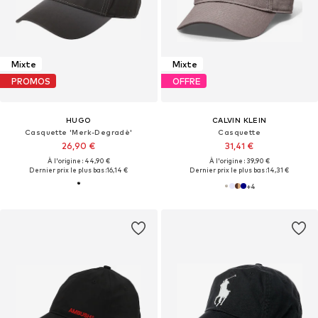
Mixte
Mixte
PROMOS
OFFRE
HUGO
CALVIN KLEIN
Casquette 'Merk-Degradè'
Casquette
26,90 €
31,41 €
À l'origine : 44,90 €
À l'origine : 39,90 €
Dernier prix le plus bas :
16,14 €
Dernier prix le plus bas :
14,31 €
+
4