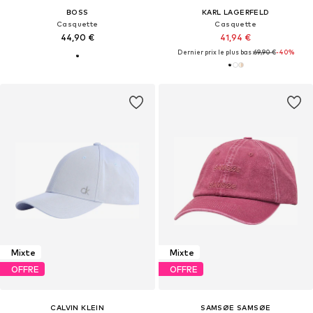
BOSS
KARL LAGERFELD
Casquette
Casquette
44,90 €
41,94 €
Dernier prix le plus bas :
69,90 €
-40%
Mixte
Mixte
OFFRE
OFFRE
CALVIN KLEIN
SAMSØE SAMSØE