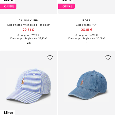
Mixte
Mixte
OFFRE
OFFRE
CALVIN KLEIN
BOSS
Casquette 'Monologo Trucker'
Casquette 'Ari'
29,61 €
20,18 €
À l'origine : 39,90 €
À l'origine : 54,90 €
Dernier prix le plus bas :
27,90 €
Dernier prix le plus bas :
20,18 €
Mixte