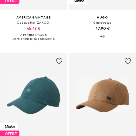
OFFRE
Mixte
AMERICAN VINTAGE
HUGO
Casquette 'ZAXOO'
Casquette
45,43 €
47,90 €
À l'origine : 74,90 €
Dernier prix le plus bas :
26,91 €
Mixte
OFFRE