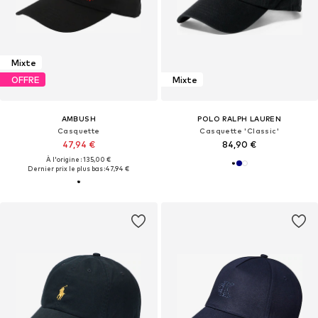
Mixte
OFFRE
Mixte
AMBUSH
POLO RALPH LAUREN
Casquette
Casquette 'Classic'
47,94 €
84,90 €
À l'origine : 135,00 €
Dernier prix le plus bas :
47,94 €