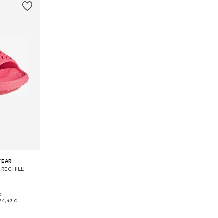
WEAR
URECHILL'
 €
,5, 44,5-45, 46
24,43 €
nier