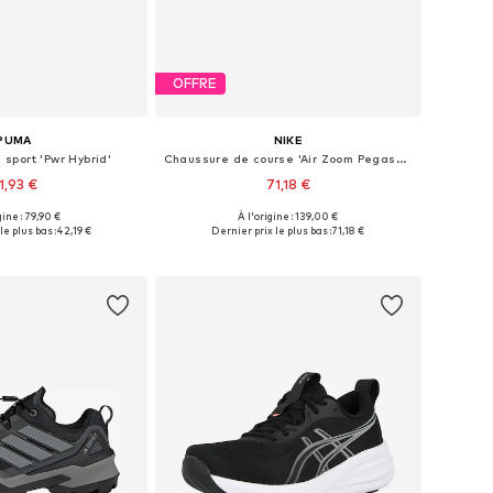
OFFRE
PUMA
NIKE
sport 'Pwr Hybrid'
Chaussure de course 'Air Zoom Pegasus 41'
1,93 €
71,18 €
gine : 79,90 €
À l'origine : 139,00 €
 plusieurs tailles
Disponible en plusieurs tailles
le plus bas :
42,19 €
Dernier prix le plus bas :
71,18 €
r au panier
Ajouter au panier