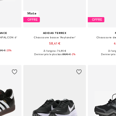
Mixte
OFFRE
OFFRE
ANCE
ADIDAS TERREX
UNFALCON 6'
Chaussure basse 'Anylander'
Chaussure de 
58,41 €
4
,90 €
-25%
+
1
À l'origine : 74,90 €
À l'ori
 tailles
Disponible en plusieurs tailles
Disponible en
Dernier prix le plus bas :
59,90 €
-2%
Dernier prix 
nier
Ajouter au panier
Ajoute