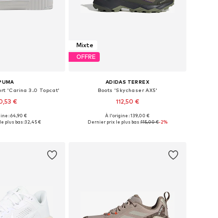
Mixte
OFFRE
PUMA
ADIDAS TERREX
rt 'Carina 3.0 Topcat'
Boots 'Skychaser AX5'
0,53 €
112,50 €
gine : 64,90 €
À l'origine : 139,00 €
 plusieurs tailles
Disponible en plusieurs tailles
e plus bas :
32,45 €
Dernier prix le plus bas :
115,00 €
-2%
r au panier
Ajouter au panier