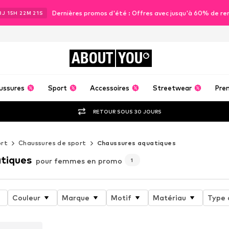
Dernières promos d'été : Offres avec jusqu'à 60% de re
3
J
15
H
22
M
19
S
ABOUT
YOU
ussures
Sport
Accessoires
Streetwear
Pre
RETOUR SOUS 30 JOURS
rt
Chaussures de sport
Chaussures aquatiques
tiques
pour femmes en promo
1
Couleur
Marque
Motif
Matériau
Type 