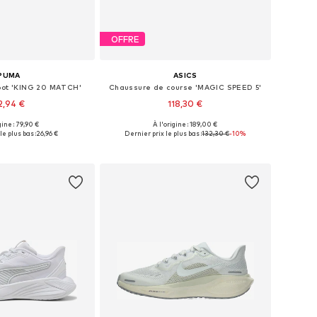
OFFRE
PUMA
ASICS
oot 'KING 20 MATCH'
Chaussure de course 'MAGIC SPEED 5'
2,94 €
118,30 €
gine : 79,90 €
À l'origine : 189,00 €
 plusieurs tailles
Disponible en plusieurs tailles
le plus bas :
26,96 €
Dernier prix le plus bas :
132,30 €
-10%
r au panier
Ajouter au panier