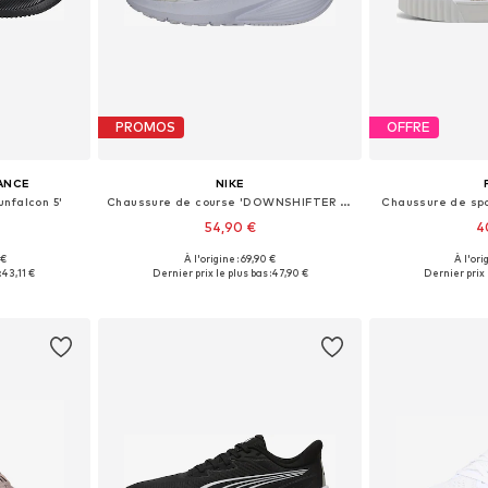
PROMOS
OFFRE
ANCE
NIKE
nfalcon 5'
Chaussure de course 'DOWNSHIFTER 14'
Chaussure de spo
54,90 €
4
+
3
 €
À l'origine : 69,90 €
À l'ori
 tailles
Disponible en plusieurs tailles
Disponible en
:
43,11 €
Dernier prix le plus bas :
47,90 €
Dernier prix l
nier
Ajouter au panier
Ajoute