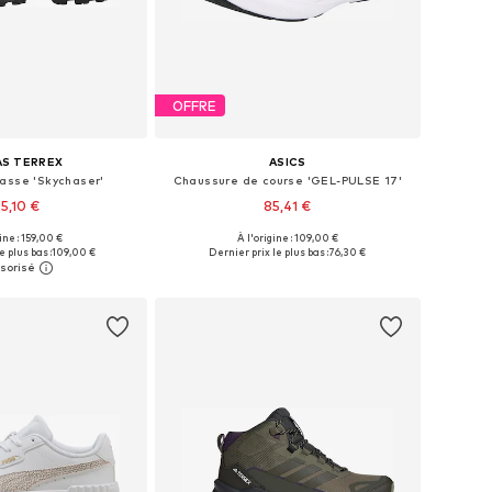
OFFRE
AS TERREX
ASICS
asse 'Skychaser'
Chaussure de course 'GEL-PULSE 17'
25,10 €
85,41 €
+
2
+
1
gine : 159,00 €
À l'origine : 109,00 €
 plusieurs tailles
Disponible en plusieurs tailles
e plus bas :
109,00 €
Dernier prix le plus bas :
76,30 €
r au panier
Ajouter au panier