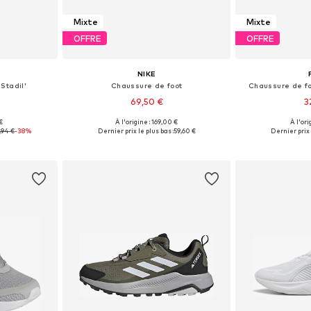
Mixte
Mixte
OFFRE
OFFRE
NIKE
Stadil'
Chaussure de foot
Chaussure de f
69,50 €
3
€
À l'origine : 169,00 €
À l'ori
 tailles
Disponible en plusieurs tailles
Disponible en
,94 €
-38%
Dernier prix le plus bas :
59,60 €
Dernier prix 
nier
Ajouter au panier
Ajoute