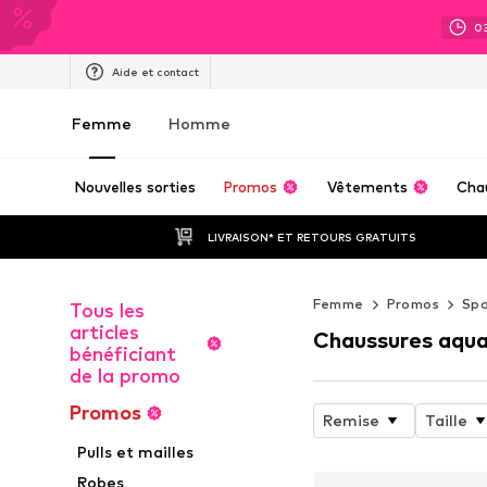
0
Aide et contact
Femme
Homme
Nouvelles sorties
Promos
Vêtements
Cha
LIVRAISON* ET RETOURS GRATUITS
Femme
Promos
Spo
Tous les
articles
Chaussures aqua
bénéficiant
de la promo
Promos
Remise
Taille
Pulls et mailles
Robes