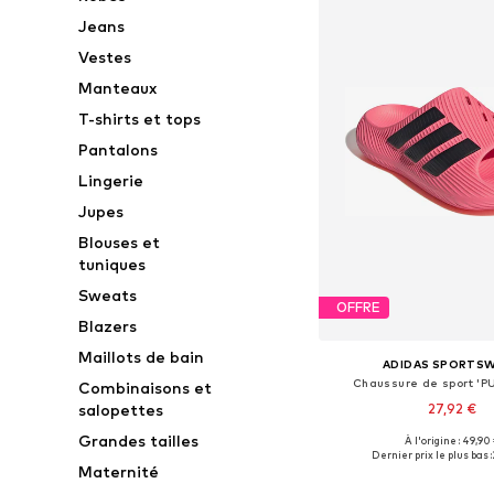
Jeans
Vestes
Manteaux
T-shirts et tops
Pantalons
Lingerie
Jupes
Blouses et
tuniques
Sweats
OFFRE
Blazers
Maillots de bain
ADIDAS SPORTS
Chaussure de sport 'P
Combinaisons et
27,92 €
salopettes
Grandes tailles
À l'origine : 49,90
Tailles disponibles: 42, 43-43
Dernier prix le plus bas :
Maternité
Ajouter au pa