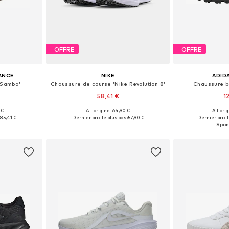
OFFRE
OFFRE
ANCE
NIKE
ADID
'Samba'
Chaussure de course 'Nike Revolution 8'
Chaussure b
58,41 €
1
+
2
 €
À l'origine : 64,90 €
À l'ori
 tailles
Disponible en plusieurs tailles
Disponible en
:
85,41 €
Dernier prix le plus bas :
57,90 €
Dernier prix l
nier
Ajouter au panier
Ajoute