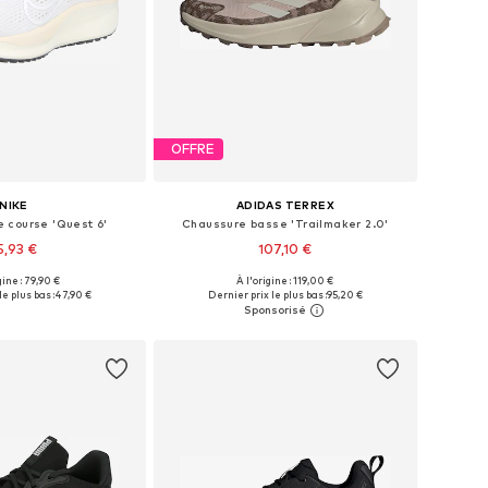
OFFRE
NIKE
ADIDAS TERREX
 course 'Quest 6'
Chaussure basse 'Trailmaker 2.0'
5,93 €
107,10 €
+
1
gine : 79,90 €
À l'origine : 119,00 €
 plusieurs tailles
Disponible en plusieurs tailles
e plus bas :
47,90 €
Dernier prix le plus bas :
95,20 €
r au panier
Ajouter au panier