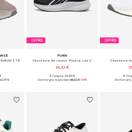
OFFRE
OFFRE
ANCE
PUMA
TRARUN 5 TR'
Chaussure de course 'Pounce Lite 2'
Chaussure de
34,32 €
5
 €
À l'origine : 54,90 €
À l'ori
 tailles
Disponible en plusieurs tailles
Disponible en
:
62,91 €
Dernier prix le plus bas :
38,32 €
-10%
Dernier prix l
nier
Ajouter au panier
Ajoute