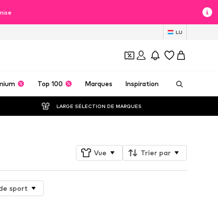
mise
LU
mium
Top 100
Marques
Inspiration
LARGE SÉLECTION DE MARQUES
Vue
Trier par
de sport