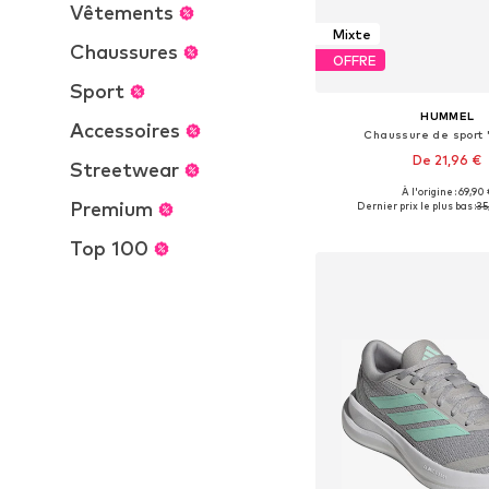
Vêtements
Mixte
Chaussures
OFFRE
Sport
HUMMEL
Accessoires
Chaussure de sport '
De 21,96 €
Streetwear
+
7
À l'origine : 69,90 
Disponible en plusieurs
Premium
Dernier prix le plus bas :
35
Ajouter au pa
Top 100