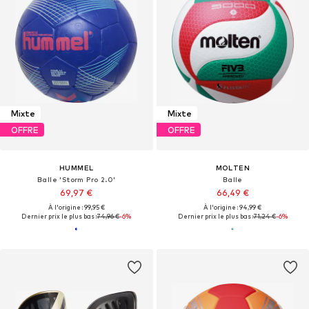
Mixte
Mixte
OFFRE
OFFRE
HUMMEL
MOLTEN
Balle 'Storm Pro 2.0'
Balle
69,97 €
66,49 €
À l'origine : 99,95 €
À l'origine : 94,99 €
Dernier prix le plus bas :
74,96 €
-6%
Dernier prix le plus bas :
71,24 €
-6%