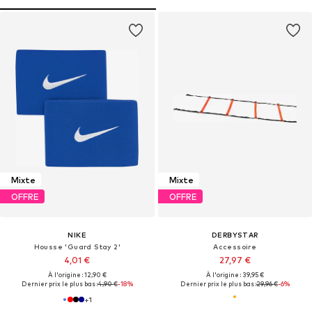
Mixte
Mixte
OFFRE
OFFRE
NIKE
DERBYSTAR
Housse 'Guard Stay 2'
Accessoire
4,01 €
27,97 €
À l'origine : 12,90 €
À l'origine : 39,95 €
Dernier prix le plus bas :
4,90 €
-18%
Dernier prix le plus bas :
29,96 €
-6%
+
1