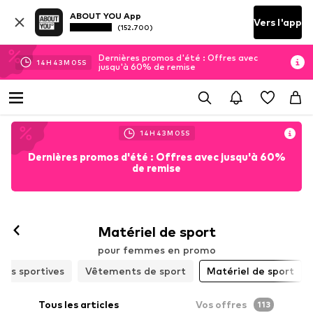
ABOUT YOU App
Vers l'app
(152.700)
Dernières promos d'été : Offres avec
14
H
43
M
04
S
jusqu'à 60% de remise
14
H
43
M
04
S
Dernières promos d'été : Offres avec jusqu'à 60%
de remise
Matériel de sport
pour femmes en promo
ines sportives
Vêtements de sport
Matériel de sport
Tous les articles
Vos offres
113