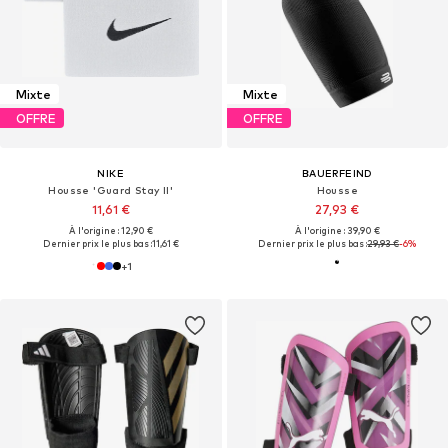
Mixte
Mixte
OFFRE
OFFRE
NIKE
BAUERFEIND
Housse 'Guard Stay II'
Housse
11,61 €
27,93 €
À l'origine : 12,90 €
À l'origine : 39,90 €
Dernier prix le plus bas :
11,61 €
Dernier prix le plus bas :
29,93 €
-6%
+
1