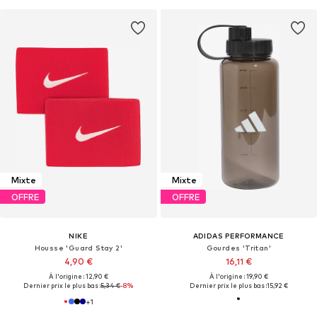
Mixte
Mixte
OFFRE
OFFRE
NIKE
ADIDAS PERFORMANCE
Housse 'Guard Stay 2'
Gourdes 'Tritan'
4,90 €
16,11 €
À l'origine : 12,90 €
À l'origine : 19,90 €
Dernier prix le plus bas :
5,34 €
-8%
Dernier prix le plus bas :
15,92 €
+
1