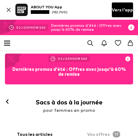
ABOUT YOU App
Vers l'app
(152.700)
Dernières promos d'été : Offres avec
02
J
03
H
50
M
53
S
jusqu'à 60% de remise
02
J
03
H
50
M
53
S
Dernières promos d'été : Offres avec jusqu'à 60%
de remise
Sacs à dos à la journée
pour femmes en promo
Tous les articles
Vos offres
17