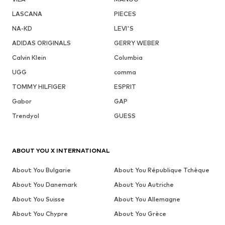
LASCANA
PIECES
NA-KD
LEVI'S
ADIDAS ORIGINALS
GERRY WEBER
Calvin Klein
Columbia
UGG
comma
TOMMY HILFIGER
ESPRIT
Gabor
GAP
Trendyol
GUESS
ABOUT YOU X INTERNATIONAL
About You Bulgarie
About You République Tchèque
About You Danemark
About You Autriche
About You Suisse
About You Allemagne
About You Chypre
About You Grèce