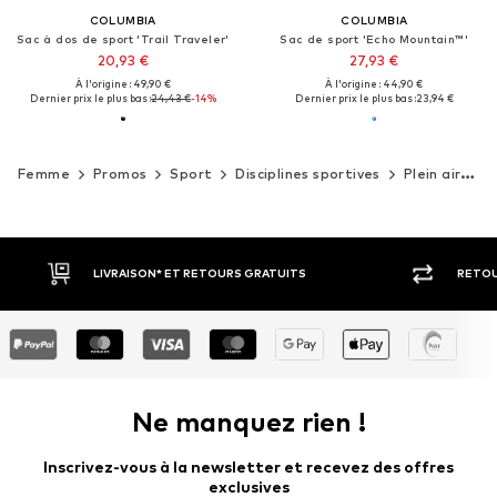
COLUMBIA
COLUMBIA
Sac à dos de sport 'Trail Traveler'
Sac de sport 'Echo Mountain™'
20,93 €
27,93 €
À l'origine : 49,90 €
À l'origine : 44,90 €
Dernier prix le plus bas :
24,43 €
-14%
Dernier prix le plus bas :
23,94 €
Femme
Promos
Sport
Disciplines sportives
Plein air
S
RETOUR SOUS 30 JOURS
LARGE SÉ
Ne manquez rien !
Inscrivez-vous à la newsletter et recevez des offres
exclusives