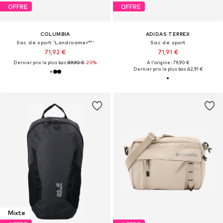
OFFRE
OFFRE
COLUMBIA
ADIDAS TERREX
Sac de sport 'Landroamer™'
Sac de sport
71,92 €
71,91 €
Dernier prix le plus bas :
89,90 €
-20%
À l'origine : 79,90 €
Dernier prix le plus bas :
62,91 €
Mixte