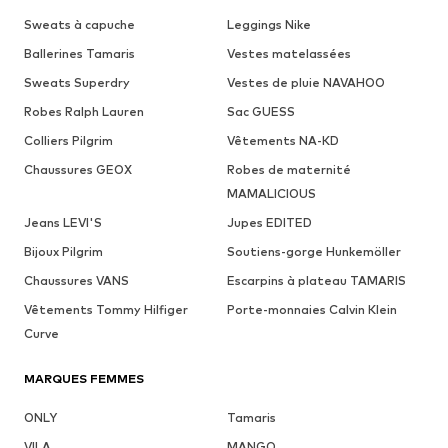
Sweats à capuche
Leggings Nike
Ballerines Tamaris
Vestes matelassées
Sweats Superdry
Vestes de pluie NAVAHOO
Robes Ralph Lauren
Sac GUESS
Colliers Pilgrim
Vêtements NA-KD
Chaussures GEOX
Robes de maternité
MAMALICIOUS
Jeans LEVI'S
Jupes EDITED
Bijoux Pilgrim
Soutiens-gorge Hunkemöller
Chaussures VANS
Escarpins à plateau TAMARIS
Vêtements Tommy Hilfiger
Porte-monnaies Calvin Klein
Curve
MARQUES FEMMES
ONLY
Tamaris
VILA
MANGO