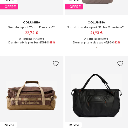
OFFRE
OFFRE
COLUMBIA
COLUMBIA
Sac de sport 'Trail Traveler™'
Sac à dos de sport 'Echo Mountain™'
22,74 €
41,93 €
À l'origine : 44,90 €
À l'origine : 69,90 €
Dernier prix le plus bas :
27,93 €
-18%
Dernier prix le plus bas :
47,90 €
-12%
Mixte
Mixte