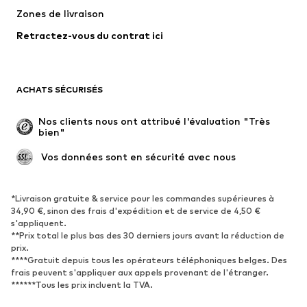
Zones de livraison
Lingerie
Blouses et tuniques
Retractez-vous du contrat ici
Manteaux
Jupes
Maillots de bain
Sweats
Blazers
Combinaisons et salopettes
ACHATS SÉCURISÉS
Grandes tailles
Maternité
Occasions spéciales
Exclusif
Nos clients nous ont attribué l'évaluation "Très 
bien"
Remise à neuf
 Vos données sont en sécurité avec nous
CHAUSSURES
Nouveautés
Tendance
*Livraison gratuite & service pour les commandes supérieures à
34,90 €, sinon des frais d'expédition et de service de 4,50 €
Baskets
Bottines
s'appliquent.
**Prix total le plus bas des 30 derniers jours avant la réduction de
Escarpins et talons hauts
Bottes
prix.
Sandales
Chaussures basses
****Gratuit depuis tous les opérateurs téléphoniques belges. Des
frais peuvent s'appliquer aux appels provenant de l'étranger.
Chaussures de sport
Ballerines
******Tous les prix incluent la TVA.
Mules
Chaussons