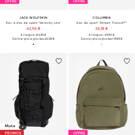
OFFRE
OFFRE
JACK WOLFSKIN
COLUMBIA
Sac à dos de sport 'Velocity Lite'
Sac de sport 'Street Transit™'
62,96 €
26,18 €
À l'origine : 84,95 €
À l'origine : 49,90 €
Dernier prix le plus bas :
62,96 €
Dernier prix le plus bas :
19,95 €
Mixte
PROMOS
OFFRE