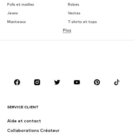
Pulls et mailles
Robes
Jeans
Vestes
Manteaux
T-shirts et tops
Plus
Pantalons
Lingerie
Jupes
Blouses et tuniques
Sweats
Blazers
Maillots de bain
Combinaisons et salopettes
Grandes tailles
Maternité
Chaussures
Sport
Accessoires
Premium
VÊTEMENTS
SERVICE CLIENT
Nouveautés
Tendance
Robes
Jeans
Aide et contact
T-shirts et tops
Pantalons
Collaborations Créateur
Vestes
Pulls et mailles