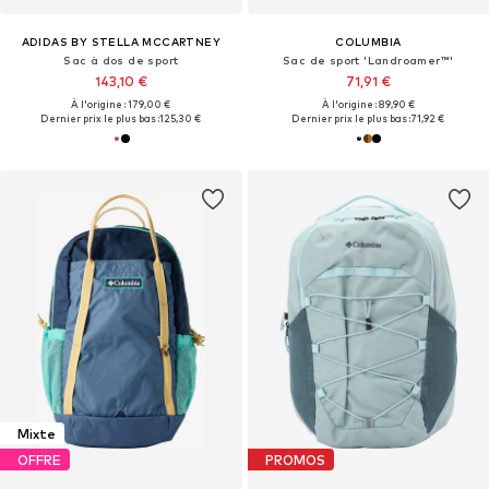
ADIDAS BY STELLA MCCARTNEY
COLUMBIA
Sac à dos de sport
Sac de sport 'Landroamer™'
143,10 €
71,91 €
À l'origine : 179,00 €
À l'origine : 89,90 €
Dernier prix le plus bas :
125,30 €
Dernier prix le plus bas :
71,92 €
Mixte
OFFRE
PROMOS