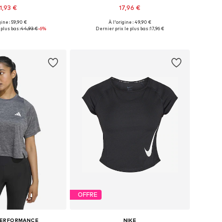
1,93 €
17,96 €
gine : 59,90 €
À l'origine : 49,90 €
 plusieurs tailles
Tailles disponibles: S, M, L
plus bas :
44,93 €
-6%
Dernier prix le plus bas :
17,96 €
r au panier
Ajouter au panier
OFFRE
PERFORMANCE
NIKE