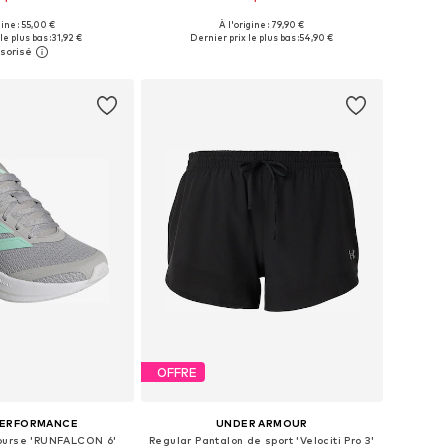
+
3
+
1
gine : 55,00 €
À l'origine : 79,90 €
 plusieurs tailles
Disponible en plusieurs tailles
le plus bas :
31,92 €
Dernier prix le plus bas :
54,90 €
r au panier
Ajouter au panier
OFFRE
PERFORMANCE
UNDER ARMOUR
ourse 'RUNFALCON 6'
Regular Pantalon de sport 'Velociti Pro 3'