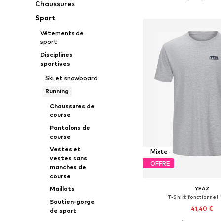
Chaussures
Ajouter au pa
Sport
Vêtements de
sport
Disciplines
sportives
Ski et snowboard
Running
Chaussures de
course
Pantalons de
course
Vestes et
Mixte
vestes sans
OFFRE
manches de
course
Maillots
YEAZ
T-Shirt fonctionnel 
Soutien-gorge
41,40 €
de sport