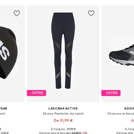
OFFRE
OFFRE
WEAR
LASCANA ACTIVE
ADID
ort
Skinny Pantalon de sport
Chaussure basse
De 31,99 €
6
 €
À l'origine : 39,99 €
À l'ori
 58-59
Tailles disponibles: S, M, L
Disponible en
:
5,96 €
Dernier prix le plus bas :
35,99 €
-11%
Dernier prix l