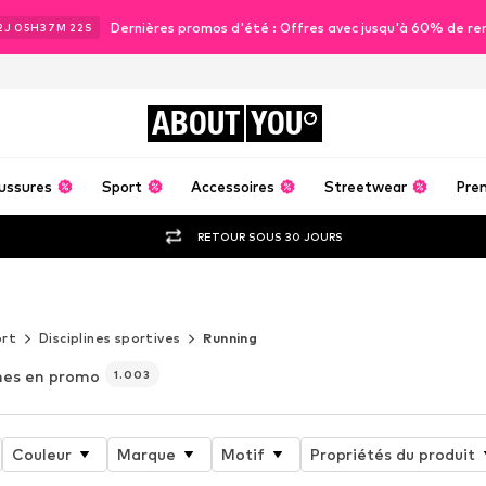
Dernières promos d'été : Offres avec jusqu'à 60% de re
2
J
05
H
37
M
20
S
ABOUT
YOU
ussures
Sport
Accessoires
Streetwear
Pre
RETOUR SOUS 30 JOURS
rt
Disciplines sportives
Running
es en promo
1.003
Couleur
Marque
Motif
Propriétés du produit