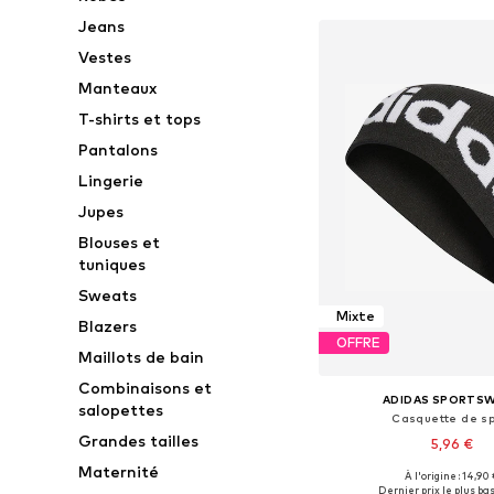
Jeans
Vestes
Manteaux
T-shirts et tops
Pantalons
Lingerie
Jupes
Blouses et
tuniques
Sweats
Mixte
Blazers
OFFRE
Maillots de bain
Combinaisons et
ADIDAS SPORTS
salopettes
Casquette de sp
Grandes tailles
5,96 €
Maternité
À l'origine : 14,90
Tailles disponibles:
Dernier prix le plus bas 