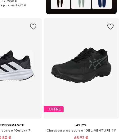
gine : 69,90 €
 plusieurs tailles
e plus bas :
47,90 €
r au panier
OFFRE
PERFORMANCE
ASICS
 course 'Galaxy 7'
Chaussure de course 'GEL-VENTURE 11'
9,50 €
63,92 €