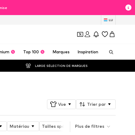
mise
LU
mium
Top 100
Marques
Inspiration
LARGE SÉLECTION DE MARQUES
Suivre
Vue
Trier par
Matériau
Tailles spéciales
Plus de filtres
Fonctions