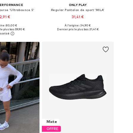
PERFORMANCE
ONLY PLAY
urse 'Ultrabounce 5'
Regular Pantalon de sport 'MILA'
2,91 €
31,41 €
gine : 80,00 €
À l'origine : 34,90 €
 plusieurs tailles
Tailles disponibles: XS, S, M, L, XL
le plus bas :
59,90 €
Dernier prix le plus bas :
31,41 €
r au panier
Ajouter au panier
Mixte
OFFRE