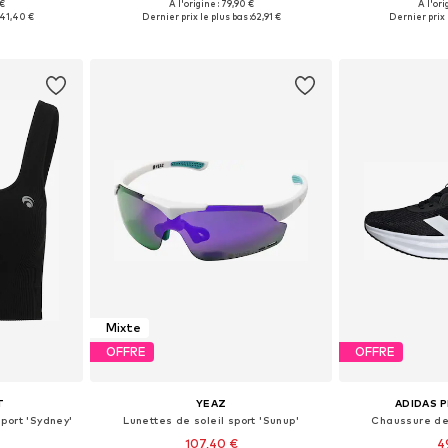
 €
À l'origine : 79,90 €
À l'ori
 L, XL, XXL
Disponible en plusieurs tailles
Disponible en
41,40 €
Dernier prix le plus bas :
62,91 €
Dernier prix l
nier
Ajouter au panier
Ajoute
Mixte
OFFRE
OFFRE
T
YEAZ
ADIDAS 
port 'Sydney'
Lunettes de soleil sport 'Sunup'
Chaussure de
107,40 €
4