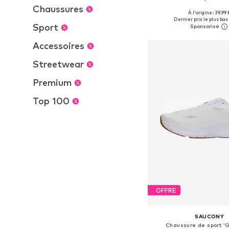
Chaussures
À l'origine : 39,99 
Tailles disponibles: XS, S, 
Dernier prix le plus bas 
Sport
Ajouter au pa
Accessoires
Streetwear
Premium
Top 100
OFFRE
SAUCONY
Chaussure de sport '