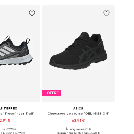
OFFRE
AS TERREX
ASICS
 'Tracefinder Trail'
Chaussure de course 'GEL-MISSION'
2,91 €
62,91 €
gine : 69,90 €
À l'origine : 69,90 €
 plusieurs tailles
Disponible en plusieurs tailles
e plus bas :
47,90 €
Dernier prix le plus bas :
54,90 €