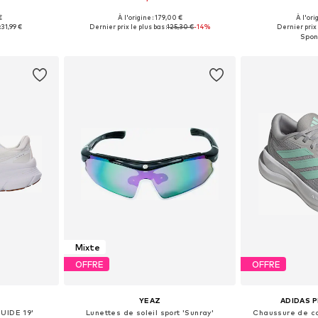
€
À l'origine : 179,00 €
À l'ori
M, L, XL, XXL
Tailles disponibles: One Size
Disponible en
:
31,99 €
Dernier prix le plus bas :
125,30 €
-14%
Dernier prix 
nier
Ajouter au panier
Ajoute
Mixte
OFFRE
OFFRE
YEAZ
ADIDAS 
GUIDE 19'
Lunettes de soleil sport 'Sunray'
Chaussure de c