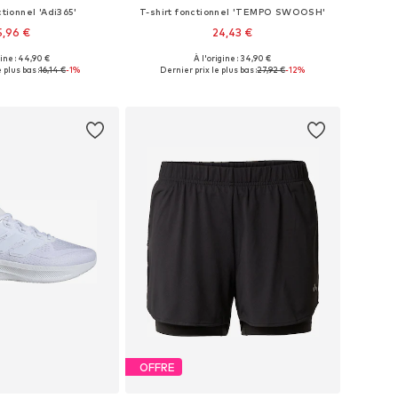
ctionnel 'Adi365'
T-shirt fonctionnel 'TEMPO SWOOSH'
5,96 €
24,43 €
gine : 44,90 €
À l'origine : 34,90 €
ponibles: M, L, XL
Tailles disponibles: XS, S, M, L, XL
 plus bas :
16,14 €
-1%
Dernier prix le plus bas :
27,92 €
-12%
r au panier
Ajouter au panier
OFFRE