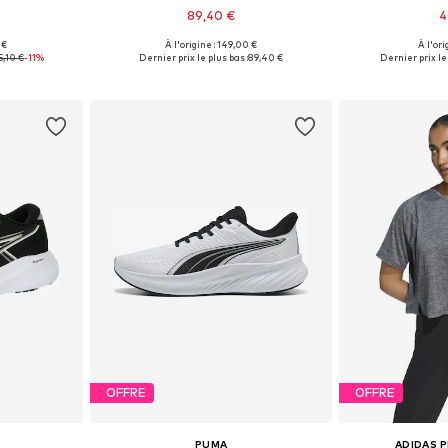
89,40 €
4
 €
À l'origine : 149,00 €
À l'ori
 tailles
Tailles disponibles: One Size
Disponible en
5,10 €
-11%
Dernier prix le plus bas :
89,40 €
Dernier prix le 
nier
Ajouter au panier
Ajoute
OFFRE
OFFRE
PUMA
ADIDAS 