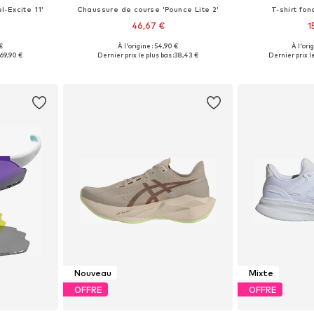
-Excite 11'
Chaussure de course 'Pounce Lite 2'
T-shirt fon
46,67 €
1
 €
À l'origine : 54,90 €
À l'ori
 tailles
Disponible en plusieurs tailles
Tailles dis
:
69,90 €
Dernier prix le plus bas :
38,43 €
Dernier prix le
nier
Ajouter au panier
Ajoute
Nouveau
Mixte
OFFRE
OFFRE