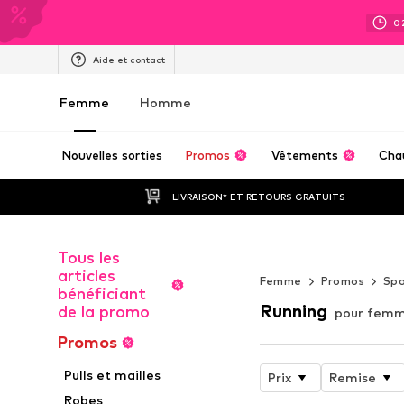
0
Aide et contact
Femme
Homme
Nouvelles sorties
Promos
Vêtements
Cha
LIVRAISON* ET RETOURS GRATUITS
Tous les
WORK IT
articles
Femme
Promos
Spo
bénéficiant
Running
de la promo
pour femm
Promos
Pulls et mailles
Prix
Remise
Robes