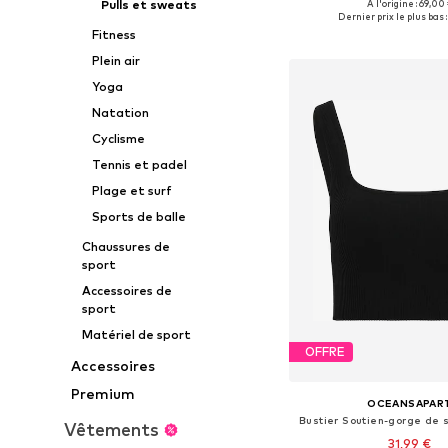
Pulls et sweats
À l'origine : 69,00
Tailles disponibles: S, M,
Dernier prix le plus bas :
Fitness
Ajouter au pa
Plein air
Yoga
Natation
Cyclisme
Tennis et padel
Plage et surf
Sports de balle
Chaussures de
sport
Accessoires de
sport
Matériel de sport
OFFRE
Accessoires
Premium
OCEANSAPAR
Bustier Soutien-gorge de s
Vêtements
31,99 €