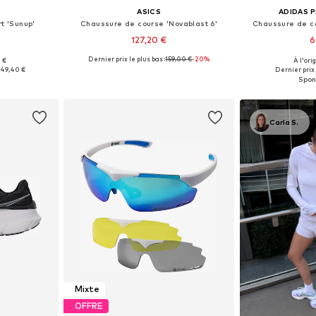
ASICS
ADIDAS 
rt 'Sunup'
Chaussure de course 'Novablast 6'
Chaussure de co
127,20 €
6
Dernier prix le plus bas :
+
159,00 €
1
-20%
0 €
À l'ori
One Size
Disponible en plusieurs tailles
Disponible en
149,40 €
Dernier prix 
nier
Ajouter au panier
Ajoute
Carla S.
Mixte
OFFRE