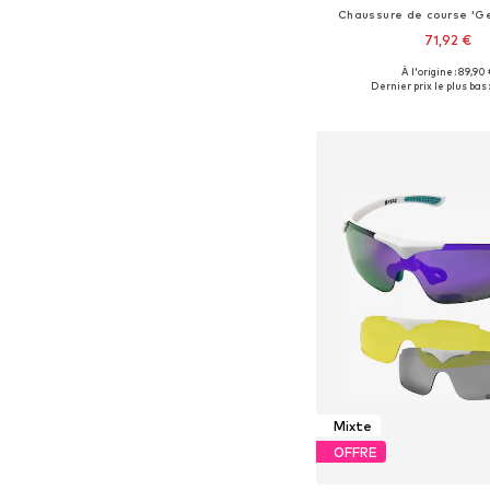
Chaussure de course 'Gel
71,92 €
+
3
À l'origine : 89,90
Disponible en plusieurs
Dernier prix le plus bas 
Ajouter au pa
Mixte
OFFRE