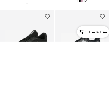
+
1
Filtrer & trier
OFFRE
OFFRE
PUMA
ADIDAS TERREX
Chaussure de course 'Softride Mayve 2'
Chaussure basse 'Tracefinder Trail'
53,91 €
62,91 €
À l'origine : 69,90 €
À l'origine : 69,90 €
Dernier prix le plus bas :
48,93 €
Dernier prix le plus bas :
47,90 €