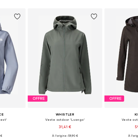
nier
Ajouter au panier
Ajoute
OFFRE
OFFRE
CE
WHISTLER
K
est'
Veste outdoor 'Luango'
Veste ou
31,41 €
5
 €
À l'origine : 59,90 €
À l'ori
S, M, L, XL
Tailles disponibles: L, XL, XXL
Tailles 