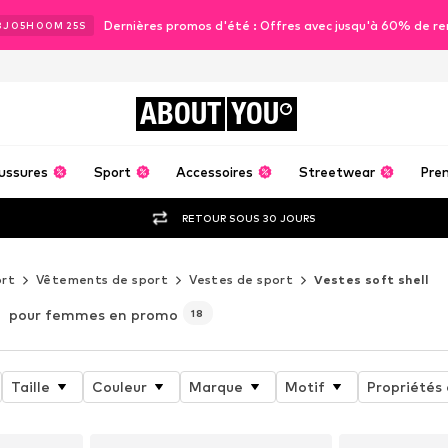
Dernières promos d'été : Offres avec jusqu'à 60% de re
3
J
05
H
00
M
23
S
ABOUT
YOU
ussures
Sport
Accessoires
Streetwear
Pre
RETOUR SOUS 30 JOURS
rt
Vêtements de sport
Vestes de sport
Vestes soft shell
l
pour femmes en promo
18
Taille
Couleur
Marque
Motif
Propriétés 