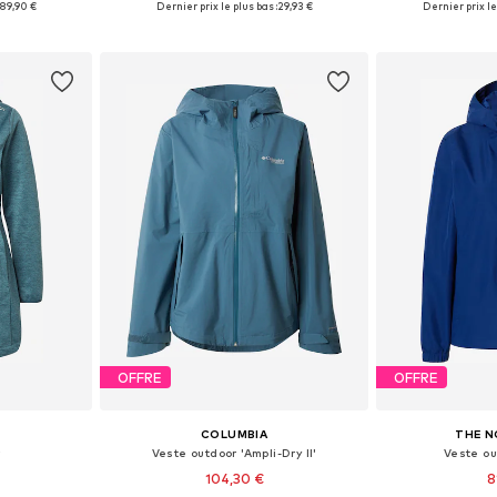
89,90 €
Dernier prix le plus bas :
29,93 €
Dernier prix le
nier
Ajouter au panier
Ajoute
OFFRE
OFFRE
COLUMBIA
THE N
r
Veste outdoor 'Ampli-Dry II'
Veste ou
104,30 €
8