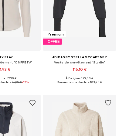
Premium
OFFRE
LY PLAY
ADIDAS BY STELLA MCCARTNEY
vêtement 'ONPPETA'
Veste de survêtement 'Studio'
1,93 €
116,10 €
gine : 59,90 €
À l'origine : 129,00 €
bles: XS, S, M, L, XL
Tailles disponibles: XS, S, M, L, XL
plus bas :
47,92 €
-12%
Dernier prix le plus bas :
103,20 €
r au panier
Ajouter au panier