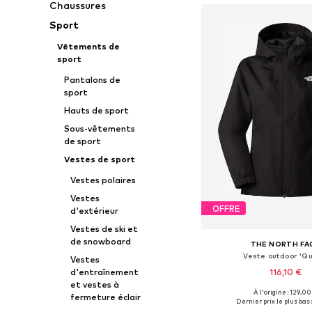
Chaussures
Sport
Vêtements de
sport
Pantalons de
sport
Hauts de sport
Sous-vêtements
de sport
Vestes de sport
Vestes polaires
Vestes
OFFRE
d'extérieur
Vestes de ski et
de snowboard
THE NORTH FA
Veste outdoor 'Qu
Vestes
d'entraînement
116,10 €
et vestes à
+
3
À l'origine : 129,00
fermeture éclair
Tailles disponibles: XS, 
Dernier prix le plus bas :