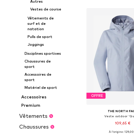
Ajouter au pa
Autres
Vestes de course
Vêtements de
surf et de
natation
Pulls de sport
Joggings
Disciplines sportives
Chaussures de
sport
Accessoires de
sport
Matériel de sport
OFFRE
Accessoires
Premium
THE NORTH FA
Vêtements
Veste outdoor 'Qu
109,65 €
Chaussures
+
3
À l'origine : 129,00
Tailles disponibles: XS, 