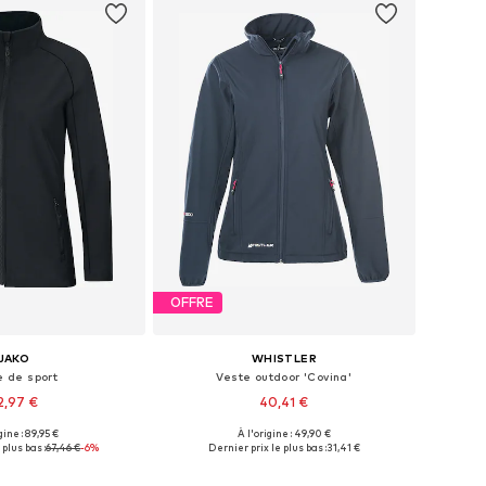
OFFRE
JAKO
WHISTLER
e de sport
Veste outdoor 'Covina'
2,97 €
40,41 €
gine : 89,95 €
À l'origine : 49,90 €
onibles: XS, S, M
Tailles disponibles: S, M, L
 plus bas :
67,46 €
-6%
Dernier prix le plus bas :
31,41 €
r au panier
Ajouter au panier