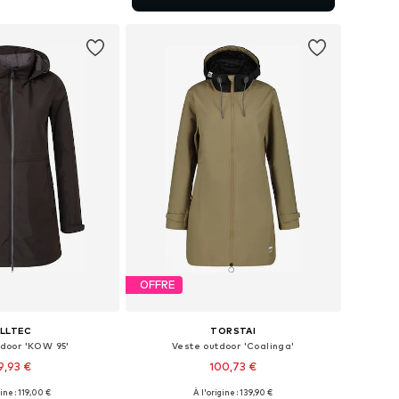
r au panier
OFFRE
ILLTEC
TORSTAI
tdoor 'KOW 95'
Veste outdoor 'Coalinga'
9,93 €
100,73 €
gine : 119,00 €
À l'origine : 139,90 €
disponibles: S
Tailles disponibles: XXL