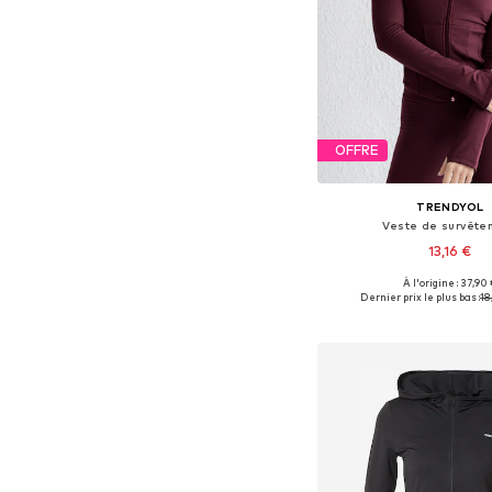
OFFRE
TRENDYOL
Veste de survête
13,16 €
À l'origine : 37,90
Tailles disponibles: S,
Dernier prix le plus bas :
18
Ajouter au pa