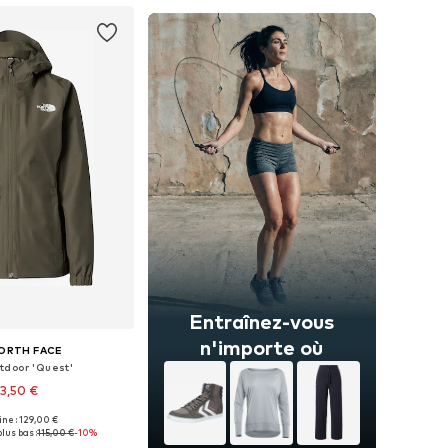
Entraînez-vous
n'importe où
ORTH FACE
tdoor 'Quest'
3,50 €
+
3
gine : 129,00 €
bles: XS, S, M, L, XL
lus bas :
115,00 €
-10%