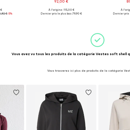
92,00 €
8
 €
À l'origine : 115,00 €
À l'ori
s: S
Tailles disponibles: XL
Tailles d
4,92 €
-5%
Dernier prix le plus bas :
79,90 €
Dernier prix 
nier
Ajouter au panier
Ajoute
Vous avez vu tous les produits de la catégorie Vestes soft shell q
Vous trouverez ici plus de produits de la catégorie Ves