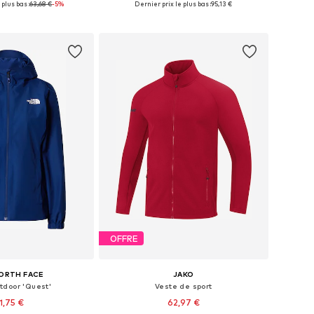
 plus bas :
63,68 €
-5%
Dernier prix le plus bas :
95,13 €
r au panier
Ajouter au panier
OFFRE
ORTH FACE
JAKO
tdoor 'Quest'
Veste de sport
1,75 €
62,97 €