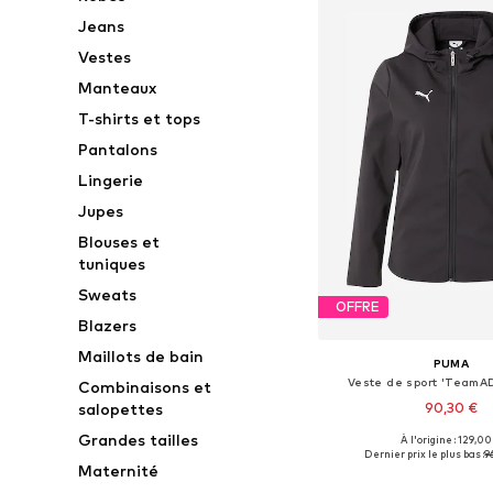
Jeans
Vestes
Manteaux
T-shirts et tops
Pantalons
Lingerie
Jupes
Blouses et
tuniques
Sweats
OFFRE
Blazers
Maillots de bain
PUMA
Veste de sport 'TeamA
Combinaisons et
90,30 €
salopettes
Grandes tailles
À l'origine : 129,00
Tailles disponibles: S, M,
Dernier prix le plus bas :
9
Maternité
Ajouter au pa