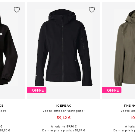
OFFRE
OFFRE
CE
ICEPEAK
THE N
est'
Veste outdoor 'Bathgate'
Veste ou
59,42 €
10
 €
À l'origine : 89,90 €
À l'ori
S, M, L, XL
Tailles disponibles: XS
Tailles disponi
89,90 €
Dernier prix le plus bas :
53,94 €
Dernier prix le p