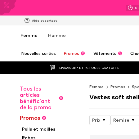
0
Aide et contact
Femme
Homme
Nouvelles sorties
Promos
Vêtements
Cha
LIVRAISON* ET RETOURS GRATUITS
Femme
Promos
Spo
Tous les
articles
Vestes soft shel
bénéficiant
de la promo
Promos
Prix
Remise
Pulls et mailles
Robes