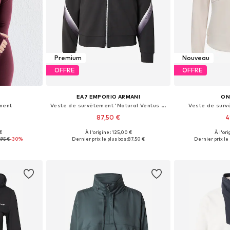
Premium
Nouveau
OFFRE
OFFRE
EA7 EMPORIO ARMANI
ON
ment
Veste de survêtement 'Natural Ventus 7'
Veste de sur
87,50 €
4
 €
À l'origine : 125,00 €
À l'ori
 M, L, XL
Tailles disponibles: XS, S, M, L, XL
Tailles disponi
,95 €
-30%
Dernier prix le plus bas :
87,50 €
Dernier prix le 
nier
Ajouter au panier
Ajoute