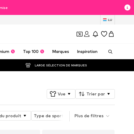
mise
LU
mium
Top 100
Marques
Inspiration
LARGE SÉLECTION DE MARQUES
Vue
Trier par
du produit
Type de sport
Plus de filtres
Matériau
Type de ves