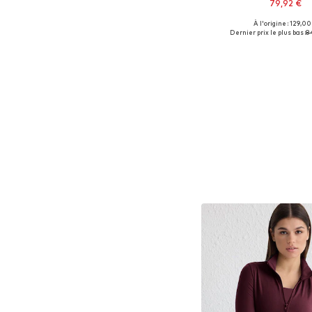
79,92 €
+
3
À l'origine : 129,00
Tailles disponible
Dernier prix le plus bas :
8
Ajouter au pa