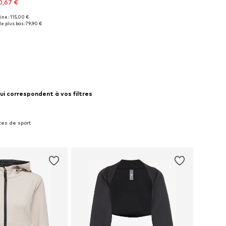
0,67 €
gine : 115,00 €
isponibles: XS
le plus bas :
79,90 €
r au panier
ui correspondent à vos filtres
tes de sport