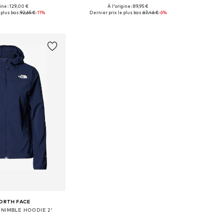
+
3
gine : 129,00 €
À l'origine : 89,95 €
sponibles: XS, S
Tailles disponibles: M, L
plus bas :
92,65 €
-11%
Dernier prix le plus bas :
67,46 €
-6%
r au panier
Ajouter au panier
ORTH FACE
 'NIMBLE HOODIE 2'