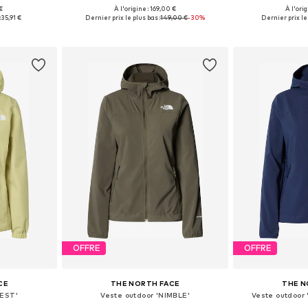
€
À l'origine : 169,00 €
À l'ori
s: XS
Tailles disponibles: XS, S
Tailles di
:
35,91 €
Dernier prix le plus bas :
149,00 €
-30%
Dernier prix le 
nier
Ajouter au panier
Ajoute
OFFRE
OFFRE
CE
THE NORTH FACE
THE N
UEST'
Veste outdoor 'NIMBLE'
Veste outdoor