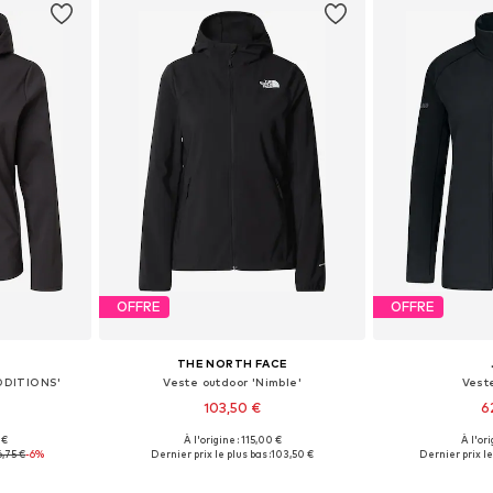
OFFRE
OFFRE
THE NORTH FACE
DDITIONS'
Veste outdoor 'Nimble'
Vest
103,50 €
6
 €
À l'origine : 115,00 €
À l'ori
 L, XL, XXL
Tailles disponibles: XS, S, M, L, XL
Tailles disp
6,75 €
-6%
Dernier prix le plus bas :
103,50 €
Dernier prix le
nier
Ajouter au panier
Ajoute