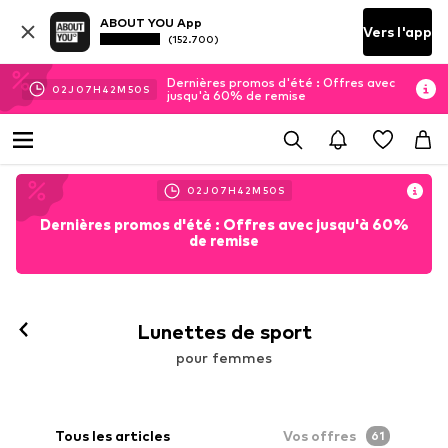
ABOUT YOU App
Vers l'app
(152.700)
Dernières promos d'été : Offres avec
02
J
07
H
42
M
49
S
jusqu'à 60% de remise
02
J
07
H
42
M
49
S
Dernières promos d'été : Offres avec jusqu'à 60%
de remise
Lunettes de sport
pour femmes
Tous les articles
Vos offres
61