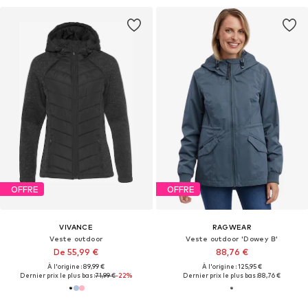
OFFRE
OFFRE
VIVANCE
RAGWEAR
Veste outdoor
Veste outdoor 'Dowey B'
De 55,99 €
88,76 €
À l'origine : 89,99 €
À l'origine : 125,95 €
Dernier prix le plus bas :
71,99 €
-22%
Dernier prix le plus bas :
88,76 €