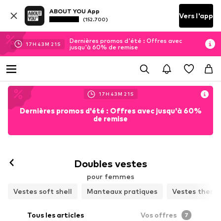
ABOUT YOU App
Vers l'app
(152.700)
Dernières promos d'été : Offres avec
17
H
43
M
19
S
jusqu'à 60% de remise
17
H
43
M
19
S
Dernières promos d'été : Offres avec jusqu'à 60%
de remise
Doubles vestes
pour femmes
Vestes soft shell
Manteaux pratiques
Vestes thermi
Tous les articles
Vos offres
7