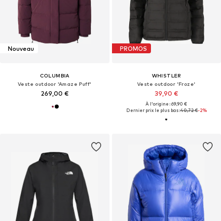
Nouveau
PROMOS
COLUMBIA
WHISTLER
Veste outdoor 'Amaze Puff'
Veste outdoor 'Froze'
269,00 €
39,90 €
À l'origine : 69,90 €
Dernier prix le plus bas :
40,72 €
-2%