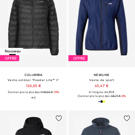
Nouveau
OFFRE
OFFRE
COLUMBIA
NEWLINE
Veste outdoor 'Powder Lite™ II'
Veste de sport
126,65 €
45,47 €
Dernier prix le plus bas :
149,00 €
-15%
À l'origine : 64,95 €
Dernier prix le plus bas :
48,71 €
-6%