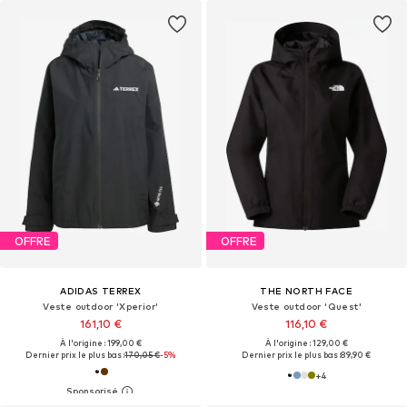
OFFRE
OFFRE
ADIDAS TERREX
THE NORTH FACE
Veste outdoor 'Xperior'
Veste outdoor 'Quest'
161,10 €
116,10 €
À l'origine : 199,00 €
À l'origine : 129,00 €
Dernier prix le plus bas :
170,05 €
-5%
Dernier prix le plus bas :
89,90 €
+
4