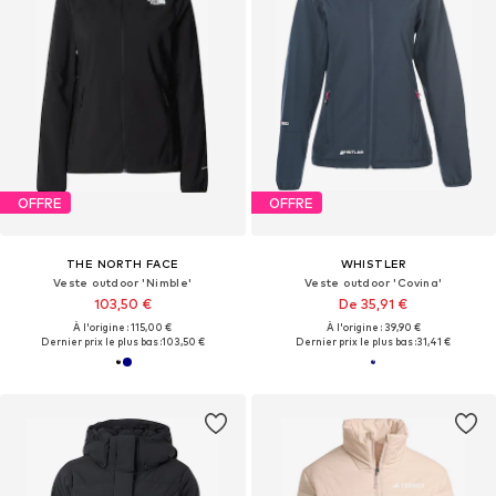
OFFRE
OFFRE
THE NORTH FACE
WHISTLER
Veste outdoor 'Nimble'
Veste outdoor 'Covina'
103,50 €
De 35,91 €
À l'origine : 115,00 €
À l'origine : 39,90 €
Dernier prix le plus bas :
103,50 €
Dernier prix le plus bas :
31,41 €