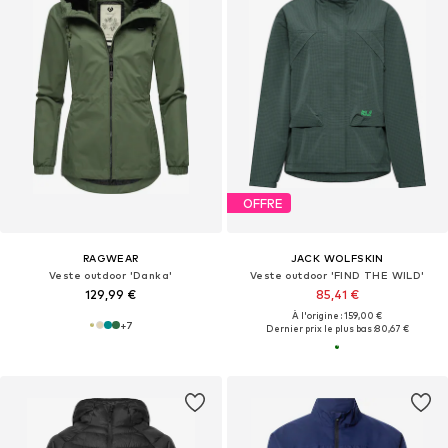
OFFRE
RAGWEAR
JACK WOLFSKIN
Veste outdoor 'Danka'
Veste outdoor 'FIND THE WILD'
129,99 €
85,41 €
À l'origine : 159,00 €
+
7
Dernier prix le plus bas :
80,67 €