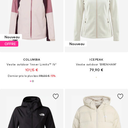
Nouveau
OFFRE
Nouveau
COLUMBIA
ICEPEAK
Veste outdoor 'Inner Limits™ IV'
Veste outdoor 'BRENHAM'
101,15 €
79,90 €
Dernier prix le plus bas :
119,00 €
-15%