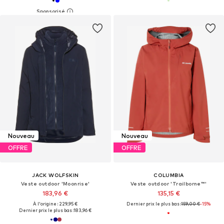
Nouveau
Nouveau
OFFRE
OFFRE
JACK WOLFSKIN
COLUMBIA
Veste outdoor 'Moonrise'
Veste outdoor 'Trailborne™'
183,96 €
135,15 €
À l'origine : 229,95 €
Dernier prix le plus bas :
159,00 €
-15%
Dernier prix le plus bas :
183,96 €