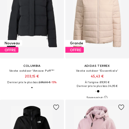
Nouveau
Grande
OFFRE
OFFRE
COLUMBIA
ADIDAS TERREX
Veste outdoor 'Amaze Puff™'
Veste outdoor 'Essentials'
203,15 €
45,43 €
Dernier prix le plus bas :
239,00 €
-15%
À l'origine : 89,90 €
Dernier prix le plus bas :
34,95 €