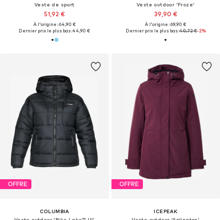
Veste de sport
Veste outdoor 'Froze'
51,92 €
39,90 €
À l'origine : 64,90 €
À l'origine : 69,90 €
Dernier prix le plus bas :
44,90 €
Dernier prix le plus bas :
40,72 €
-2%
OFFRE
OFFRE
COLUMBIA
ICEPEAK
Veste outdoor 'Pike Lake™ III'
Veste outdoor 'Aplington'