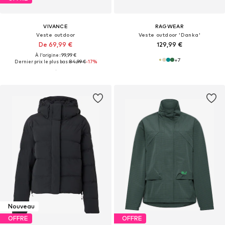
VIVANCE
RAGWEAR
Veste outdoor
Veste outdoor 'Danka'
De 69,99 €
129,99 €
À l'origine : 99,99 €
+
7
Dernier prix le plus bas :
84,99 €
-17%
Nouveau
OFFRE
OFFRE