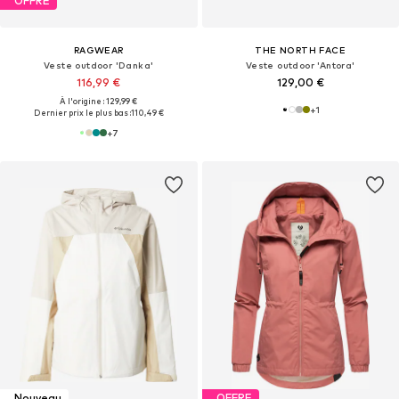
OFFRE
RAGWEAR
THE NORTH FACE
Veste outdoor 'Danka'
Veste outdoor 'Antora'
116,99 €
129,00 €
À l'origine : 129,99 €
+
1
Dernier prix le plus bas :
110,49 €
+
7
Nouveau
OFFRE