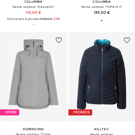
COLUMBIA
COLUMBIA
Veste outdoor 'Heavenly'
Veste outdoor 'Puffect II'
119,00 €
139,00 €
Dernier prix le plus bas :
149,00 €
-20%
OFFRE
PROMOS
DIDRIKSONS
KILLTEC
Veste outdoor 'Tilde'
Veste outdoor