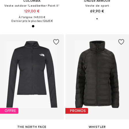
COLUMBIA
UNDER ARMOUR
Veste outdoor 'Leadbetter Point II'
Veste de sport
129,00 €
69,90 €
À l'origine : 149,00 €
Dernier prix le plus bas :
126,65 €
OFFRE
PROMOS
THE NORTH FACE
WHISTLER