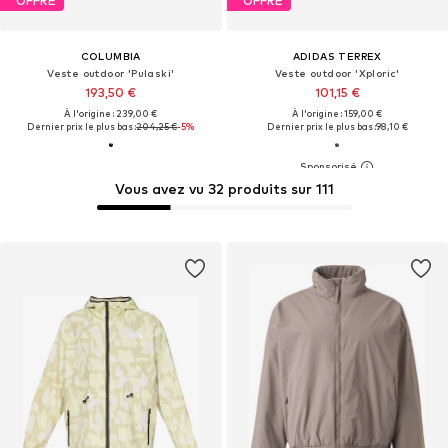
OFFRE
OFFRE
COLUMBIA
ADIDAS TERREX
Veste outdoor 'Pulaski'
Veste outdoor 'Xploric'
193,50 €
101,15 €
À l'origine : 239,00 €
À l'origine : 159,00 €
Dernier prix le plus bas :
204,25 €
-5%
Dernier prix le plus bas :
98,10 €
Vous avez vu 32 produits sur 111