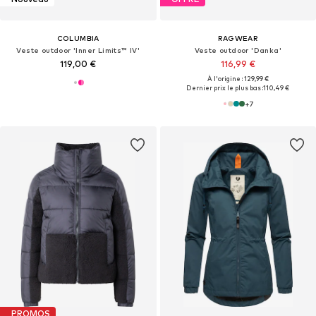
COLUMBIA
RAGWEAR
Veste outdoor 'Inner Limits™ IV'
Veste outdoor 'Danka'
119,00 €
116,99 €
À l'origine : 129,99 €
Dernier prix le plus bas :
110,49 €
+
7
PROMOS