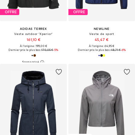
OFFRE
OFFRE
ADIDAS TERREX
NEWLINE
Veste outdoor 'Xperior'
Veste de sport
161,10 €
45,47 €
À l'origine : 199,00 €
À l'origine : 64,95 €
Dernier prix le plus bas :
170,05 €
-5%
Dernier prix le plus bas :
48,71 €
-6%