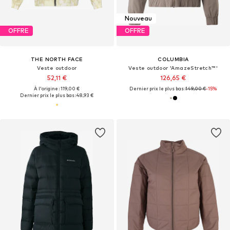
Nouveau
OFFRE
OFFRE
THE NORTH FACE
COLUMBIA
Veste outdoor
Veste outdoor 'AmazeStretch™'
52,11 €
126,65 €
À l'origine : 119,00 €
Dernier prix le plus bas :
149,00 €
-15%
Dernier prix le plus bas :
48,93 €