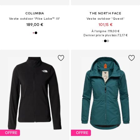
COLUMBIA
THE NORTH FACE
Veste outdoor 'Pike Lake™ III'
Veste outdoor 'Quest'
189,00 €
101,15 €
À l'origine : 119,00 €
Dernier prix le plus bas :
72,17 €
OFFRE
OFFRE