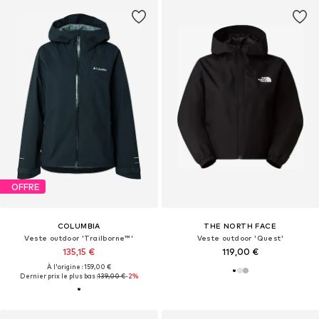
OFFRE
COLUMBIA
THE NORTH FACE
Veste outdoor 'Trailborne™'
Veste outdoor 'Quest'
135,15 €
119,00 €
À l'origine : 159,00 €
Dernier prix le plus bas :
139,00 €
-2%