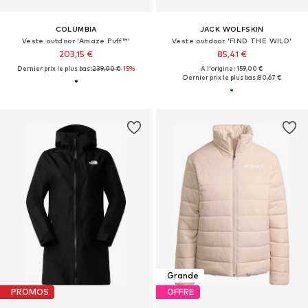
COLUMBIA
JACK WOLFSKIN
Veste outdoor 'Amaze Puff™'
Veste outdoor 'FIND THE WILD'
203,15 €
85,41 €
Dernier prix le plus bas :
239,00 €
-15%
À l'origine : 159,00 €
Dernier prix le plus bas :
80,67 €
Grande
PROMOS
OFFRE