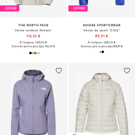
OFFRE
OFFRE
THE NORTH FACE
ADIDAS SPORTSWEAR
Veste outdoor 'Antora'
Veste de sport 'Z.N.E'
116,10 €
89,91 €
À l'origine : 129,00 €
À l'origine : 259,00 €
Dernier prix le plus bas :
116,10 €
Dernier prix le plus bas :
89,91 €
+
1