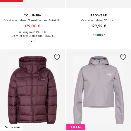
COLUMBIA
RAGWEAR
Veste outdoor 'Leadbetter Point II'
Veste outdoor 'Danka'
129,00 €
129,99 €
À l'origine : 149,00 €
+
7
Dernier prix le plus bas :
126,65 €
Nouveau
OFFRE