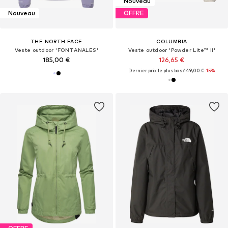
Nouveau
Nouveau
OFFRE
THE NORTH FACE
COLUMBIA
Veste outdoor 'FONTANALES'
Veste outdoor 'Powder Lite™ II'
185,00 €
126,65 €
Dernier prix le plus bas :
149,00 €
-15%