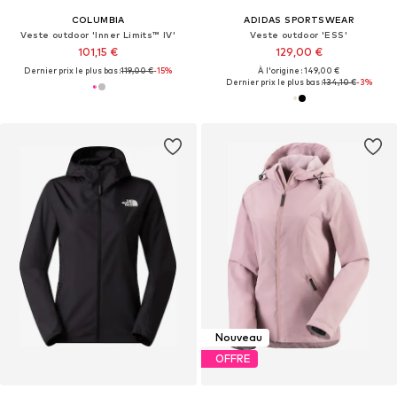
COLUMBIA
ADIDAS SPORTSWEAR
Veste outdoor 'Inner Limits™ IV'
Veste outdoor 'ESS'
101,15 €
129,00 €
Dernier prix le plus bas :
119,00 €
-15%
À l'origine : 149,00 €
Dernier prix le plus bas :
134,10 €
-3%
Nouveau
OFFRE