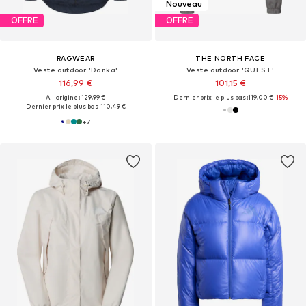
Nouveau
OFFRE
OFFRE
RAGWEAR
THE NORTH FACE
Veste outdoor 'Danka'
Veste outdoor 'QUEST'
116,99 €
101,15 €
À l'origine : 129,99 €
Dernier prix le plus bas :
119,00 €
-15%
Dernier prix le plus bas :
110,49 €
+
7