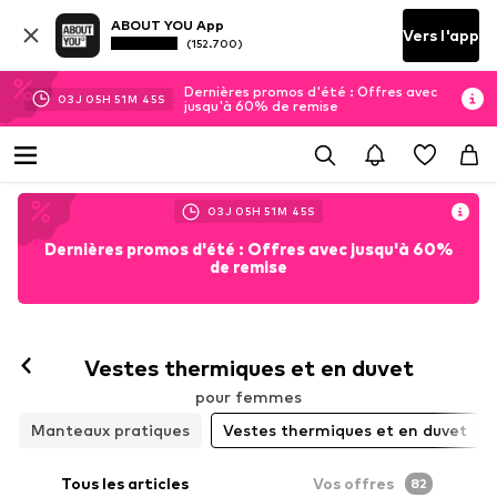
ABOUT YOU App
Vers l'app
(152.700)
Dernières promos d'été : Offres avec
03
J
05
H
51
M
43
S
jusqu'à 60% de remise
03
J
05
H
51
M
43
S
Dernières promos d'été : Offres avec jusqu'à 60%
de remise
Vestes thermiques et en duvet
pour femmes
Manteaux pratiques
Vestes thermiques et en duvet
Tous les articles
Vos offres
82