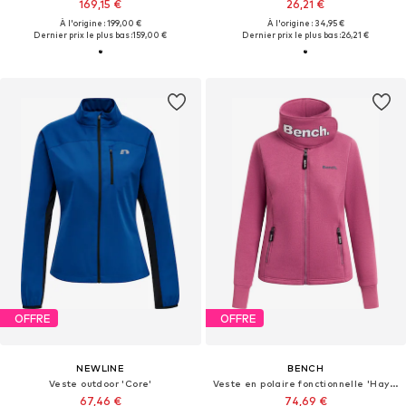
169,15 €
26,21 €
À l'origine : 199,00 €
À l'origine : 34,95 €
Dernier prix le plus bas :
159,00 €
Dernier prix le plus bas :
26,21 €
OFFRE
OFFRE
NEWLINE
BENCH
Veste outdoor 'Core'
Veste en polaire fonctionnelle 'Haylo'
67,46 €
74,69 €