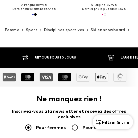
À l'origine : 89,95 €
À l'origine : 82,99 €
Dernier prix le plus bas :
67,46 €
Dernier prix le plus bas :
74,69 €
Femme
Sport
Disciplines sportives
Ski et snowboard
Ha
RETOUR SOUS 30 JOURS
LARGE SÉLECTION DE 
Ne manquez rien !
Inscrivez-vous à la newsletter et recevez des offres
exclusives
Filtrer & trier
Pour femmes
Pour hommes