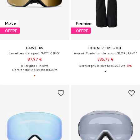
Mixte
Premium
OFFRE
OFFRE
HAWKERS
BOGNER FIRE + ICE
Lunettes de sport 'ARTIK BIG'
évasé Pantalon de sport 'BORJA4-T'
87,97 €
335,75 €
À l'origine : 114,99 €
Dernier prix le plus bas :
395,00 €
-15%
Dernier prix le plus bas :
83,08 €