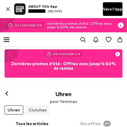
ABOUT YOU App
Vers l'app
(152.700)
Dernières promos d'été : Offres avec
03
J
03
H
36
M
20
S
jusqu'à 60% de remise
03
J
03
H
36
M
20
S
Dernières promos d'été : Offres avec jusqu'à 60%
de remise
Uhren
pour femmes
Uhren
Clutches
Tous les articles
Vos offres
57