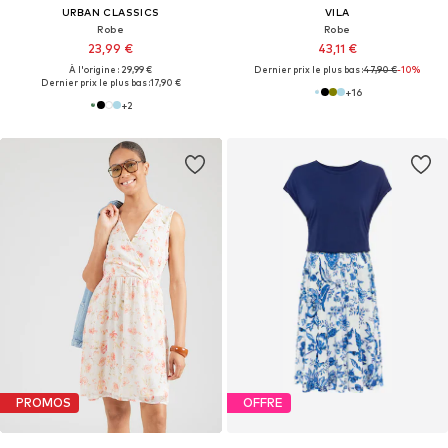
URBAN CLASSICS
VILA
Robe
Robe
23,99 €
43,11 €
À l'origine : 29,99 €
Dernier prix le plus bas :
47,90 €
-10%
Dernier prix le plus bas :
17,90 €
+
16
+
2
PROMOS
OFFRE