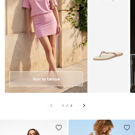
Voir la tenue
1
/
3