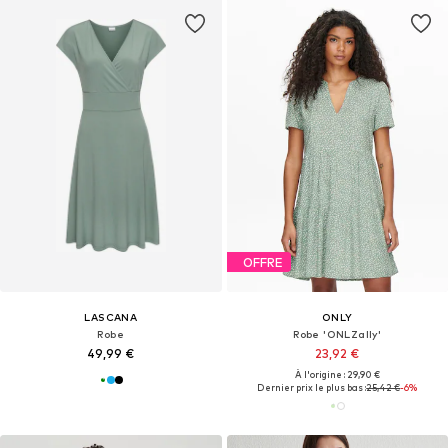
OFFRE
LASCANA
ONLY
Robe
Robe 'ONLZally'
49,99 €
23,92 €
À l'origine : 29,90 €
Dernier prix le plus bas :
25,42 €
-6%