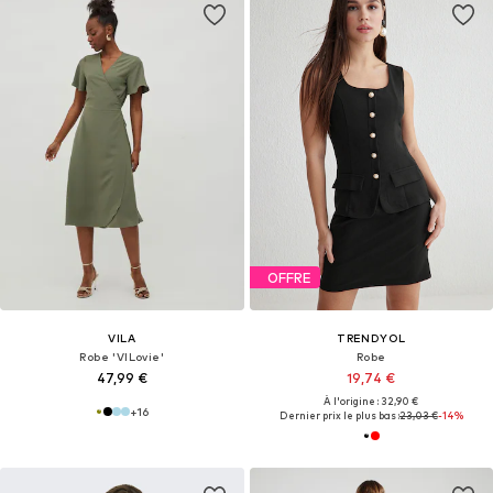
OFFRE
VILA
TRENDYOL
Robe 'VILovie'
Robe
47,99 €
19,74 €
À l'origine : 32,90 €
+
16
Dernier prix le plus bas :
23,03 €
-14%