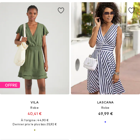
OFFRE
VILA
LASCANA
Robe
Robe
40,41 €
49,99 €
À l'origine : 44,90 €
Dernier prix le plus bas :
35,92 €