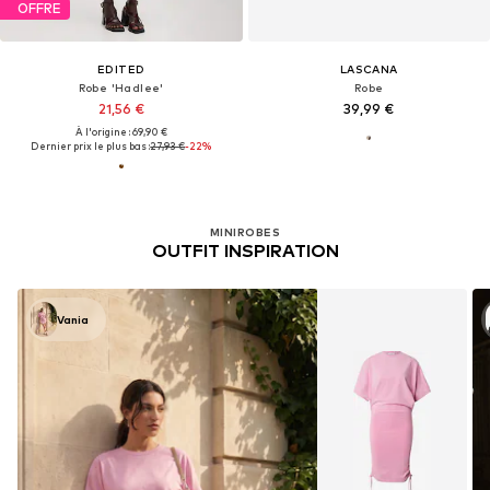
OFFRE
EDITED
LASCANA
Robe 'Hadlee'
Robe
21,56 €
39,99 €
À l'origine : 69,90 €
Dernier prix le plus bas :
27,93 €
-22%
MINIROBES
OUTFIT INSPIRATION
Vania