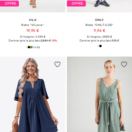
OFFRE
OFFRE
VILA
ONLY
Robe 'VILovie'
Robe 'ONLTILDE'
19,95 €
9,96 €
À l'origine : 47,90 €
À l'origine : 29,90 €
Dernier prix le plus bas :
23,94 €
-16%
Dernier prix le plus bas :
9,96 €
+
16