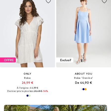
OFFRE
Exclusif
ONLY
ABOUT YOU
Robe
Robe 'Danika'
26,99 €
De 44,90 €
À l'origine : 44,99 €
Dernier prix le plus bas :
31,49 €
-14%