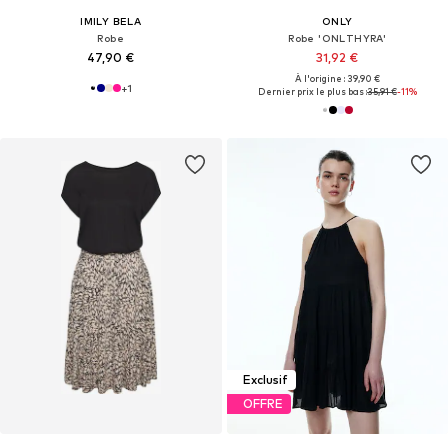
IMILY BELA
ONLY
Robe
Robe 'ONLTHYRA'
47,90 €
31,92 €
À l'origine : 39,90 €
+
1
Dernier prix le plus bas :
35,91 €
-11%
Exclusif
OFFRE