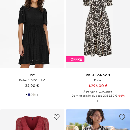
OFFRE
JDY
MELA LONDON
Robe 'JDYCarla'
Robe
34,90 €
1.296,00 €
À l'origine : 2.592,00 €
+
4
Dernier prix le plus bas :
2.332,80 €
-44%