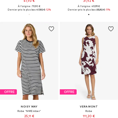
41,93 €
31,92 €
À l'origine : 79,90 €
À l'origine : 49,99 €
Dernier prix le plus bas :
47,92 €
-12%
Dernier prix le plus bas :
35,92 €
-11%
OFFRE
OFFRE
NOISY MAY
VERA MONT
Robe 'NMEmber'
Robe
25,11 €
111,20 €