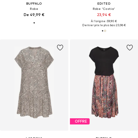
BUFFALO
EDITED
Robe
Robe 'Costia'
De 49,99 €
23,94 €
À l'origine : 59,90 €
Dernier prix le plus bas :
23,96 €
OFFRE