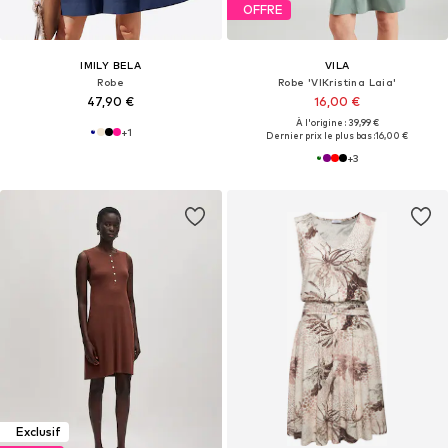
OFFRE
IMILY BELA
VILA
Robe
Robe 'VIKristina Laia'
47,90 €
16,00 €
À l'origine : 39,99 €
+
1
Dernier prix le plus bas :
16,00 €
+
3
Exclusif