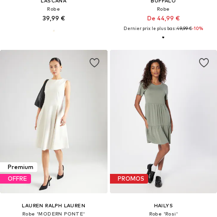
LASCANA
BUFFALO
Robe
Robe
39,99 €
De 44,99 €
Dernier prix le plus bas :
49,99 €
-10%
Premium
OFFRE
PROMOS
LAUREN RALPH LAUREN
HAILYS
Robe 'MODERN PONTE'
Robe 'Rosi'