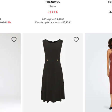
TRENDYOL
TR
'
Robe
31,41 €
3
 €
À l'origine : 34,90 €
, 38, 40, 44
Tailles disponibles: 34, 36, 38, 42
Tailles disponi
2,42 €
-5%
Dernier prix le plus bas :
27,92 €
nier
Ajouter au panier
Ajoute