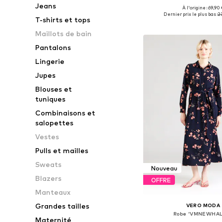
Jeans
+
5
À l'origine : 69,90 
Tailles disponibles: 34, 36
Dernier prix le plus bas :
2
T-shirts et tops
Ajouter au pa
Maillots de bain
Pantalons
Lingerie
Jupes
Blouses et
tuniques
Combinaisons et
salopettes
Vestes
Pulls et mailles
Sweats
Nouveau
Blazers
OFFRE
Manteaux
Grandes tailles
VERO MODA
Robe 'VMNEWHAL
Maternité