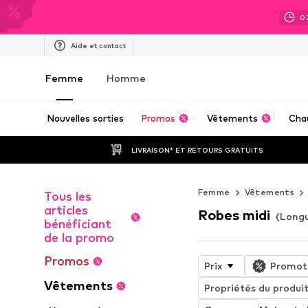
0
Aide et contact
Femme
Homme
Nouvelles sorties
Promos
Vêtements
Cha
LIVRAISON* ET RETOURS GRATUITS
Femme
Vêtements
Tous les
articles
Robes midi
(Longu
bénéficiant
de la promo
Promos
Prix
Promot
Vêtements
Propriétés du produi