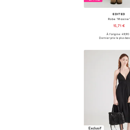
EDITED
Robe 'Maxine'
15,71 €
+
6
À l'origine : 49,90
Tailles disponibles: 34, 36
Dernier prix le plus bas 
Ajouter au pa
Exclusif