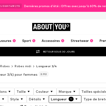
Dernières promos d'été : Offres avec jusqu'à 60% de re
2
J
06
H
14
M
18
S
ABOUT
YOU
ussures
Sport
Accessoires
Streetwear
Pre
RETOUR SOUS 30 JOURS
Robes
Robes midi
Longueur 3/4
eur 3/4) pour femmes
2.112
ions
Taille
Couleur
Marque
Tailles spécial
t
Style
Détails
Longueur
Type de bret
1