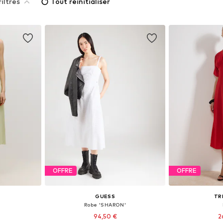
iltres
Tout réinitialiser
OFFRE
OFFRE
GUESS
TR
Robe 'SHARON'
94,50 €
2