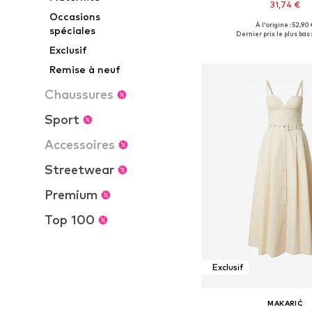
31,74 €
Occasions
À l'origine : 52,90
spéciales
Tailles disponibles: 34, 36
Dernier prix le plus bas :
Ajouter au pa
Exclusif
Remise à neuf
Chaussures
Sport
Accessoires
Streetwear
Premium
Top 100
Exclusif
MAKARIĆ