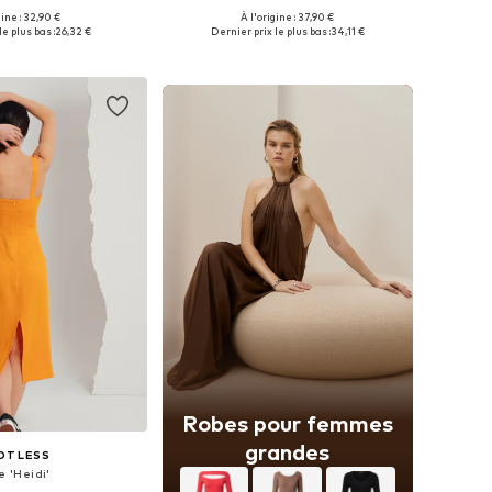
gine : 32,90 €
À l'origine : 37,90 €
les: 34, 36, 38, 40, 42
Tailles disponibles: 34, 38, 40, 42
le plus bas :
26,32 €
Dernier prix le plus bas :
34,11 €
r au panier
Ajouter au panier
Robes pour femmes
grandes
OT LESS
e 'Heidi'