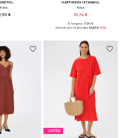
ENDYOL
HAPPINESS İSTANBUL
Robe
Robe
2,90 €
10,74 €
À l'origine : 17,90 €
bles: 34, 36, 38, 40
Tailles disponibles: 36, 40
Dernier prix le plus bas :
12,53 €
-14%
r au panier
Ajouter au panier
OFFRE