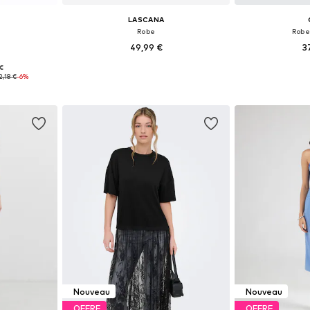
LASCANA
Robe
Robe
49,99 €
3
 €
38, 40, 42, 44
Tailles disponibles: 34, 36, 38, 40, 42
Tailles disponible
2,18 €
-6%
nier
Ajouter au panier
Ajoute
Nouveau
Nouveau
OFFRE
OFFRE