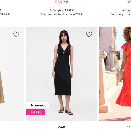
53,99 €
2
 €
À l'origine : 59,99 €
À l'ori
, 38, 40, 42
Tailles disponibles: 34, 36, 38, 40, 46
Tailles dispo
31,74 €
Dernier prix le plus bas :
47,99 €
Dernier prix le 
nier
Ajouter au panier
Ajoute
Nouveau
OFFRE
GAP
V