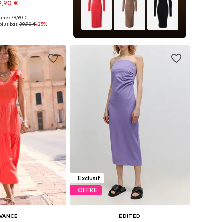
9,90 €
gine : 79,90 €
nibles: 40, 42, 44
plus bas :
39,90 €
-25%
r au panier
Exclusif
OFFRE
IVANCE
EDITED