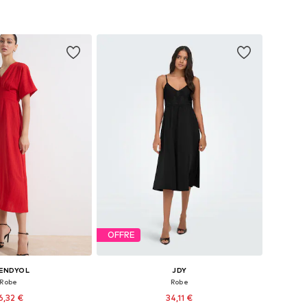
OFFRE
ENDYOL
JDY
Robe
Robe
6,32 €
34,11 €