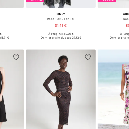
ONLY
AB
Robe 'ONLTahlia'
Rob
31,41 €
3
 €
À l'origine : 34,90 €
À l'ori
, 38, 40, 42
Tailles disponibles: 34, 36, 38, 40
Tailles disponible
:
15,71 €
Dernier prix le plus bas :
27,92 €
Dernier prix le
nier
Ajouter au panier
Ajoute