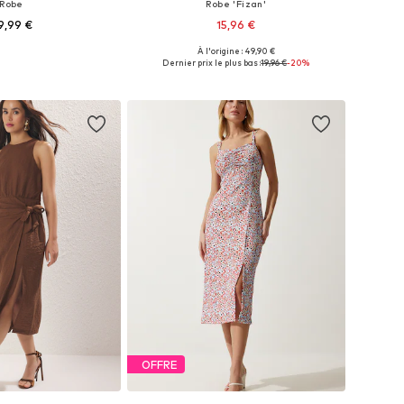
Robe
Robe 'Fizan'
9,99 €
15,96 €
À l'origine : 49,90 €
s: 34, 36, 38, 40, 42, 46
Tailles disponibles: 34, 36, 38, 40, 42
Dernier prix le plus bas :
19,96 €
-20%
r au panier
Ajouter au panier
OFFRE