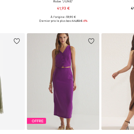
Robe 'JUNE'
41,93 €
4
À l'origine : 59,90 €
36, 38, 42
Tailles disponibles: 34, 36, 38, 40
Tailles disponible
Dernier prix le plus bas :
44,93 €
-6%
nier
Ajouter au panier
Ajoute
OFFRE