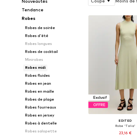
Coupe
Moins de f
Nouveautés
Tendance
Robes
Robes de soirée
Robes d'été
Robes longues
Robes de cocktail
Minirobes
Robes midi
Robes fluides
Robes en jean
Robes en maille
Exclusif
Robes de plage
OFFRE
Robes fourreaux
Robes en jersey
EDITED
Robes à dentelle
Robe 'Talia'
Robes salopette
23,16 €