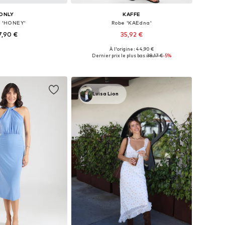
ONLY
KAFFE
 'HONEY'
Robe 'KAEdna'
7,90 €
35,92 €
+
5
À l'origine : 44,90 €
s: 32, 36, 38, 40, 42, 44
Tailles disponibles: 34, 36, 38, 40
Dernier prix le plus bas :
38,17 €
-5%
r au panier
Ajouter au panier
Luisa Lion