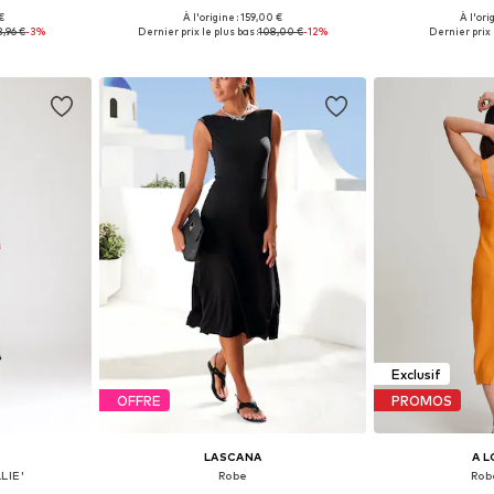
€
À l'origine : 159,00 €
À l'ori
, 38, 40, 42
Tailles disponibles: 34, 36, 38
Tailles disponib
3,96 €
-3%
Dernier prix le plus bas :
108,00 €
-12%
Dernier prix 
nier
Ajouter au panier
Ajoute
Exclusif
OFFRE
PROMOS
LASCANA
A L
LIE'
Robe
Rob