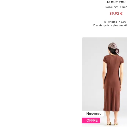
ABOUT YOU
Robe 'Valerie
39,92 €
À l'origine : 49,90
Tailles disponibles: 34, 36
Dernier prix le plus bas :
4
Ajouter au pa
Nouveau
OFFRE