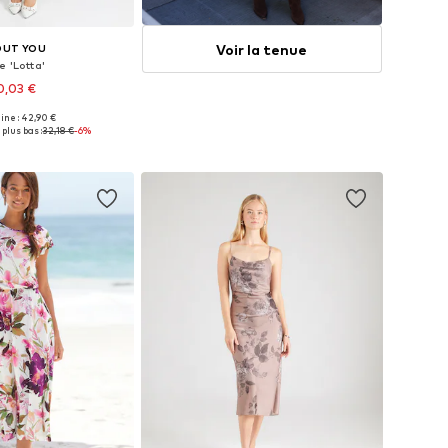
Voir la tenue
OUT YOU
e 'Lotta'
0,03 €
gine : 42,90 €
s: 34, 36, 38, 40, 42, 44
 plus bas :
32,18 €
-6%
r au panier