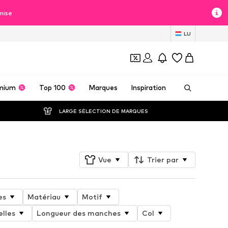
mise
LU
mium
Top 100
Marques
Inspiration
LARGE SÉLECTION DE MARQUES
Vue
Trier par
es
Matériau
Motif
elles
Longueur des manches
Col