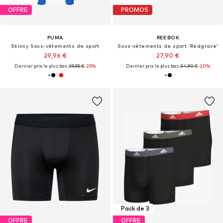
OFFRE
PROMOS
PUMA
REEBOK
Skinny Sous-vêtements de sport
Sous-vêtements de sport 'Redgrave'
29,96 €
27,90 €
Dernier prix le plus bas :
39,95 €
-25%
Dernier prix le plus bas :
34,90 €
-20%
Pack de 3
OFFRE
OFFRE