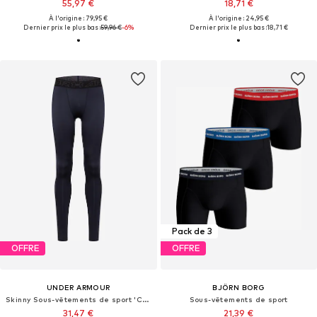
55,97 €
18,71 €
À l'origine : 79,95 €
À l'origine : 24,95 €
Dernier prix le plus bas :
59,96 €
-6%
Dernier prix le plus bas :
18,71 €
Pack de 3
OFFRE
OFFRE
UNDER ARMOUR
BJÖRN BORG
Skinny Sous-vêtements de sport 'ColdGear'
Sous-vêtements de sport
31,47 €
21,39 €