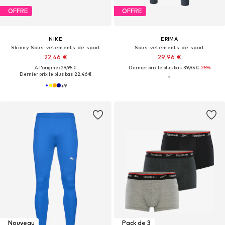
OFFRE
OFFRE
NIKE
ERIMA
Skinny Sous-vêtements de sport
Sous-vêtements de sport
22,46 €
29,96 €
À l'origine : 29,95 €
Dernier prix le plus bas :
39,95 €
-25%
Dernier prix le plus bas :
22,46 €
+
9
Nouveau
Pack de 3