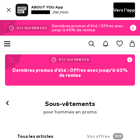
ABOUT YOU App
Vers l'app
(152.700)
Dernières promos d'été : Offres avec
01
J
14
H
58
M
17
S
jusqu'à 60% de remise
01
J
14
H
58
M
17
S
Dernières promos d'été : Offres avec jusqu'à 60%
de remise
Sous-vêtements
pour hommes en promo
Tous les articles
Vos offres
109