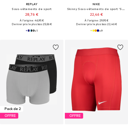
REPLAY
NIKE
Sous-vêtements de sport
Skinny Sous-vêtements de sport 'Strike'
28,76 €
22,46 €
À l'origine : 46,95 €
À l'origine : 29,95 €
Dernier prix le plus bas :
25,56 €
Dernier prix le plus bas :
22,46 €
+
1
+
9
Pack de 2
OFFRE
OFFRE