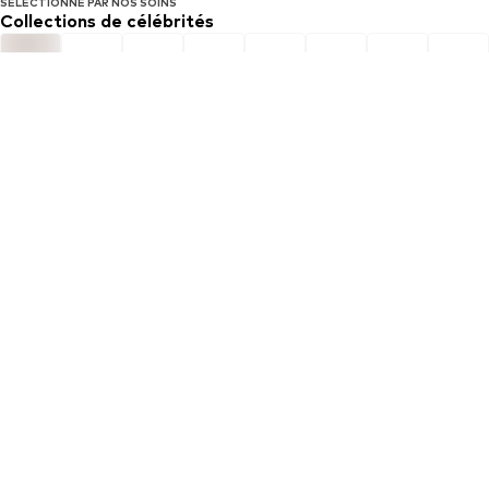
SÉLECTIONNÉ PAR NOS SOINS
Collections de célébrités
Suivre
Suivre