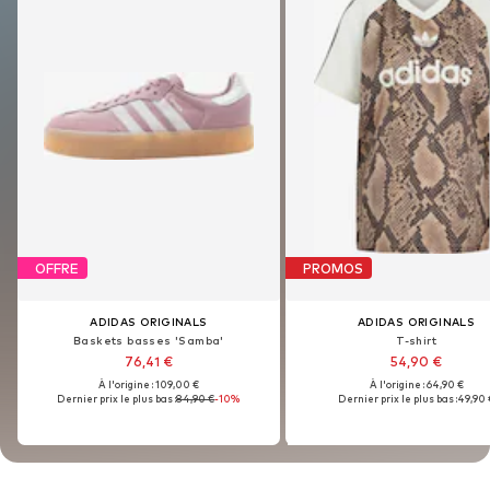
OFFRE
PROMOS
OFFRE
PROMOS
ADIDAS ORIGINALS
ADIDAS ORIGINALS
ADIDAS ORIGINALS
ADIDAS ORIGINALS
Baskets basses 'Samba'
T-shirt
Baskets basses 'Samba'
T-shirt
76,41 €
54,90 €
76,41 €
54,90 €
À l'origine : 109,00 €
À l'origine : 64,90 €
À l'origine : 109,00 €
À l'origine : 64,90 €
Dernier prix le plus bas :
84,90 €
-10%
Dernier prix le plus bas :
49,90 
Dernier prix le plus bas :
84,90 €
-10%
Dernier prix le plus bas :
49,90 