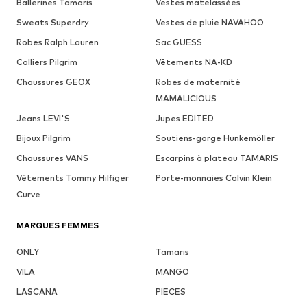
Ballerines Tamaris
Vestes matelassées
Sweats Superdry
Vestes de pluie NAVAHOO
Robes Ralph Lauren
Sac GUESS
Colliers Pilgrim
Vêtements NA-KD
Chaussures GEOX
Robes de maternité
MAMALICIOUS
Jeans LEVI'S
Jupes EDITED
Bijoux Pilgrim
Soutiens-gorge Hunkemöller
Chaussures VANS
Escarpins à plateau TAMARIS
Vêtements Tommy Hilfiger
Porte-monnaies Calvin Klein
Curve
MARQUES FEMMES
ONLY
Tamaris
VILA
MANGO
LASCANA
PIECES