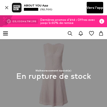
ABOUT YOU App
Vers l'app
(152.700)
Dernières promos d'été : Offres avec
03
J
00
H
47
M
29
S
jusqu'à 60% de remise
Malheureusement épuisé(e)
En rupture de stock