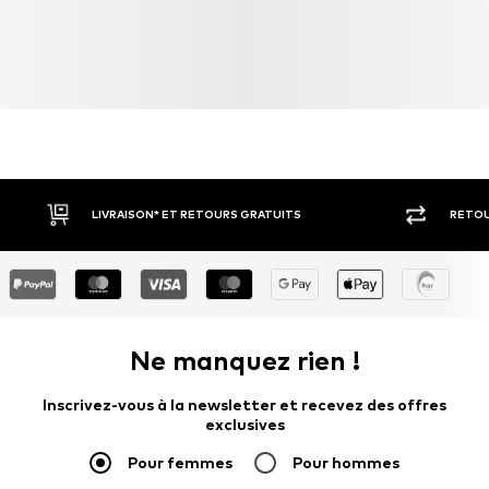
Ne pas repasser à chaud
www.aboutyou.com
Ne pas blanchir
Textiles résistants 30°C
LIVRAISON* ET RETOURS GRATUITS
RETOU
Ne manquez rien !
Inscrivez-vous à la newsletter et recevez des offres
exclusives
Pour femmes
Pour hommes