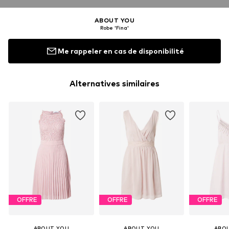
ABOUT YOU
Robe 'Fina'
Me rappeler en cas de disponibilité
Alternatives similaires
OFFRE
OFFRE
OFFRE
ABOUT YOU
ABOUT YOU
ABO