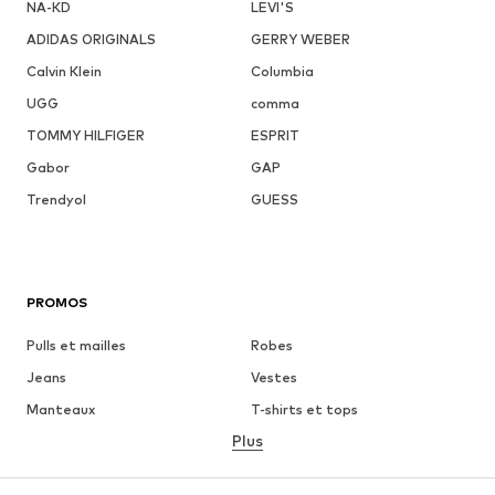
NA-KD
LEVI'S
ADIDAS ORIGINALS
GERRY WEBER
Calvin Klein
Columbia
UGG
comma
TOMMY HILFIGER
ESPRIT
Gabor
GAP
Trendyol
GUESS
PROMOS
Pulls et mailles
Robes
Jeans
Vestes
Manteaux
T-shirts et tops
Plus
Pantalons
Lingerie
Jupes
Blouses et tuniques