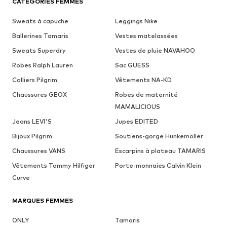
CATÉGORIES FEMMES
Sweats à capuche
Leggings Nike
Ballerines Tamaris
Vestes matelassées
Sweats Superdry
Vestes de pluie NAVAHOO
Robes Ralph Lauren
Sac GUESS
Colliers Pilgrim
Vêtements NA-KD
Chaussures GEOX
Robes de maternité
MAMALICIOUS
Jeans LEVI'S
Jupes EDITED
Bijoux Pilgrim
Soutiens-gorge Hunkemöller
Chaussures VANS
Escarpins à plateau TAMARIS
Vêtements Tommy Hilfiger
Porte-monnaies Calvin Klein
Curve
MARQUES FEMMES
ONLY
Tamaris