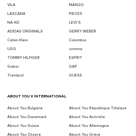
VILA
MANGO
LASCANA
PIECES
NA-KD
LEVI'S
ADIDAS ORIGINALS
GERRY WEBER
Calvin Klein
Columbia
UGG
comma
TOMMY HILFIGER
ESPRIT
Gabor
GAP
Trendyol
GUESS
ABOUT YOU X INTERNATIONAL
About You Bulgarie
About You République Tchèque
About You Danemark
About You Autriche
About You Suisse
About You Allemagne
About You Chypre
About You Grèce