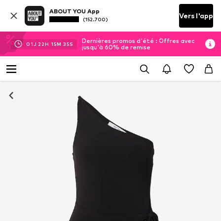
ABOUT YOU App
Vers l'app
(152.700)
Dernières promos d'été : Offres avec
01
J
22
H
15
M
34
S
jusqu'à 60% de remise