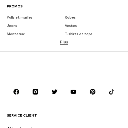
PROMOS
Pulls et mailles
Robes
Jeans
Vestes
Manteaux
T-shirts et tops
Plus
Pantalons
Lingerie
Jupes
Blouses et tuniques
Sweats
Blazers
Maillots de bain
Combinaisons et salopettes
Grandes tailles
Maternité
Chaussures
Sport
Accessoires
Premium
VÊTEMENTS
SERVICE CLIENT
Nouveautés
Tendance
Robes
Jeans