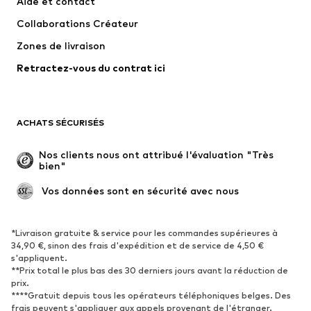
Aide et contact
T-shirts et tops
Pantalons
Collaborations Créateur
Vestes
Pulls et mailles
Zones de livraison
Lingerie
Blouses et tuniques
Retractez-vous du contrat ici
Manteaux
Jupes
Maillots de bain
Sweats
Blazers
Combinaisons et salopettes
ACHATS SÉCURISÉS
Grandes tailles
Maternité
Occasions spéciales
Exclusif
Nos clients nous ont attribué l'évaluation "Très 
bien"
Remise à neuf
 Vos données sont en sécurité avec nous
CHAUSSURES
Nouveautés
Tendance
*Livraison gratuite & service pour les commandes supérieures à
34,90 €, sinon des frais d'expédition et de service de 4,50 €
Baskets
Bottines
s'appliquent.
**Prix total le plus bas des 30 derniers jours avant la réduction de
Escarpins et talons hauts
Bottes
prix.
Sandales
Chaussures basses
****Gratuit depuis tous les opérateurs téléphoniques belges. Des
frais peuvent s'appliquer aux appels provenant de l'étranger.
Chaussures de sport
Ballerines